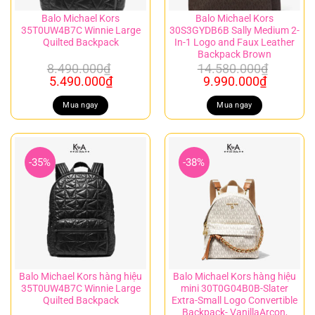
Balo Michael Kors
Balo Michael Kors
35T0UW4B7C Winnie Large
30S3GYDB6B Sally Medium 2-
Quilted Backpack
In-1 Logo and Faux Leather
Backpack Brown
8.490.000
₫
14.580.000
₫
Giá
Giá
Giá
Giá
5.490.000
₫
9.990.000
₫
gốc
hiện
gốc
hiện
là:
tại
là:
tại
Mua ngay
Mua ngay
8.490.000₫.
là:
14.580.000₫.
là:
5.490.000₫.
9.990.00
-35%
-38%
Balo Michael Kors hàng hiệu
Balo Michael Kors hàng hiệu
35T0UW4B7C Winnie Large
mini 30T0G04B0B-Slater
Quilted Backpack
Extra-Small Logo Convertible
Backpack- VanillaArcon,