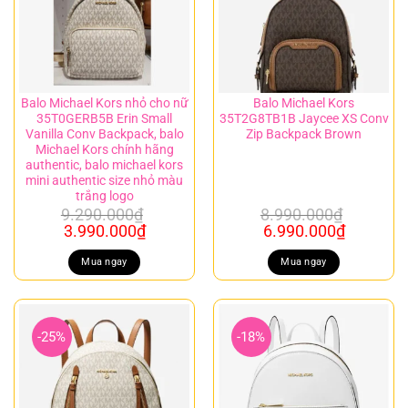
Balo Michael Kors nhỏ cho nữ
Balo Michael Kors
35T0GERB5B Erin Small
35T2G8TB1B Jaycee XS Conv
Vanilla Conv Backpack, balo
Zip Backpack Brown
Michael Kors chính hãng
authentic, balo michael kors
mini authentic size nhỏ màu
trắng logo
9.290.000
₫
8.990.000
₫
Giá
Giá
Giá
Giá
3.990.000
₫
6.990.000
₫
gốc
hiện
gốc
hiện
là:
tại
là:
tại
Mua ngay
Mua ngay
9.290.000₫.
là:
8.990.000₫.
là:
3.990.000₫.
6.990.00
-25%
-18%