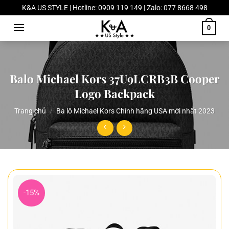
Chuyển
K&A US STYLE | Hotline: 0909 119 149 | Zalo: 077 8668 498
đến
0
nội
dung
Balo Michael Kors 37U9LCRB3B Cooper
Logo Backpack
Trang chủ
/
Ba lô Michael Kors Chính hãng USA mới nhất 2023
-15%