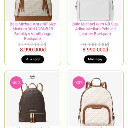
Balo Michael Kors Nữ Size
Balo Michael Kors Nữ Size
Medium 30H1GBNB2B
Adina Medium Pebbled
Brooklyn Vanilla logo
Leather Backpack
Backpack
11.990.000
₫
10.990.000
₫
Giá
Giá
Giá
Giá
8.990.000
₫
8.990.000
₫
gốc
hiện
gốc
hiện
là:
tại
là:
tại
Mua ngay
Mua ngay
11.990.000₫.
là:
10.990.000₫.
là:
8.990.000₫.
8.990.00
-36%
-30%