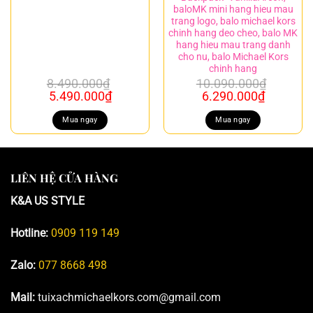
baloMK mini hang hieu mau
trang logo, balo michael kors
chinh hang deo cheo, balo MK
hang hieu mau trang danh
cho nu, balo Michael Kors
chinh hang
8.490.000
₫
10.090.000
₫
Giá
Giá
Giá
Giá
5.490.000
₫
6.290.000
₫
gốc
hiện
gốc
hiện
là:
tại
là:
tại
Mua ngay
Mua ngay
8.490.000₫.
là:
10.090.000₫.
là:
5.490.000₫.
6.290.00
LIÊN HỆ CỬA HÀNG
K&A US STYLE
Hotline:
0909 119 149
Zalo:
077 8668 498
Mail:
tuixachmichaelkors.com@gmail.com