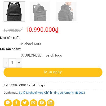
Giá
Giá
₫
10.990.000
₫
12.990.000
gốc
hiện
Nhà sản xuất:
là:
tại
Michael Kors
12.990.000₫.
là:
Mã sản phẩm:
10.990.000₫.
37U9LCRB3B – balck logo
Balo Michael Kors 37U9LCRB3B Cooper Logo Backpack số lượng
Mua ngay
SKU:
37U9LCRB3B - balck logo
Danh mục:
Ba lô Michael Kors Chính hãng USA mới nhất 2023