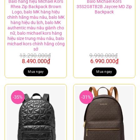
Balo hàng hiệu Michael Kors
Balo Michael Kors
Rhea Zip Backpack Brown
35S2G8TB2B Jaycee MD Zip
Logo, balo MK hàng hiệu
Backpack
chính hãng màu nâu, balo MK
hàng hiệu du lịch, balo MK
authentic màu nâu giành cho
nữ, balo michael kors hàng
hiệu size trung màu nâu, balo
michael kors chính hãng công
sở
13.290.000
₫
9.990.000
₫
Giá
Giá
Giá
Giá
8.490.000
₫
6.990.000
₫
gốc
hiện
gốc
hiện
là:
tại
là:
tại
Mua ngay
Mua ngay
13.290.000₫.
là:
9.990.000₫.
là:
8.490.000₫.
6.990.00
-35%
-31%