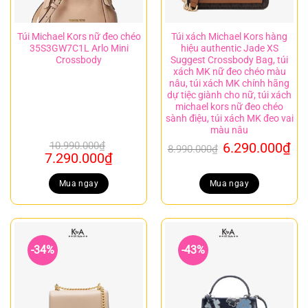
Túi Michael Kors nữ đeo chéo
Túi xách Michael Kors hàng
35S3GW7C1L Arlo Mini
hiệu authentic Jade XS
Crossbody
Suggest Crossbody Bag, túi
xách MK nữ đeo chéo màu
nâu, túi xách MK chính hãng
dự tiệc giành cho nữ, túi xách
michael kors nữ đeo chéo
sành điệu, túi xách MK đeo vai
màu nâu
Giá
Gi
10.990.000
₫
6.290.000
₫
8.990.000
₫
Giá
Giá
7.290.000
₫
gốc
hi
gốc
hiện
là:
tại
là:
tại
Mua ngay
Mua ngay
8.990.000₫.
là:
10.990.000₫.
là:
6.
7.290.000₫.
-34%
-43%