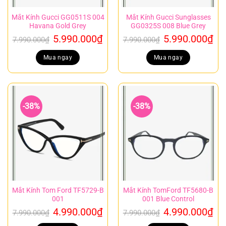
Mắt Kính Gucci GG0511S 004
Mắt Kính Gucci Sunglasses
Havana Gold Grey
GG0325S 008 Blue Grey
Giá
Giá
Giá
Gi
5.990.000
₫
5.990.000
₫
7.990.000
₫
7.990.000
₫
gốc
hiện
gốc
hi
là:
tại
là:
tại
Mua ngay
Mua ngay
7.990.000₫.
là:
7.990.000₫.
là:
5.990.000₫.
5.
-38%
-38%
Mắt Kính Tom Ford TF5729-B
Mắt Kính TomFord TF5680-B
001
001 Blue Control
Giá
Giá
Giá
Gi
4.990.000
₫
4.990.000
₫
7.990.000
₫
7.990.000
₫
gốc
hiện
gốc
hi