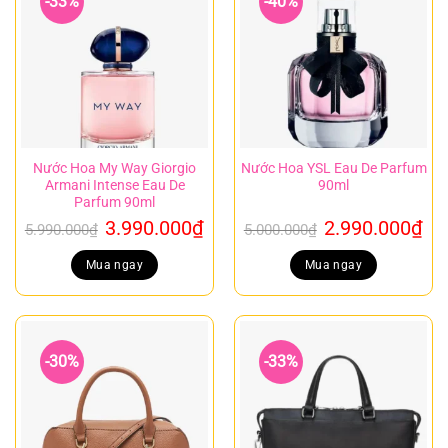
-33%
-40%
Nước Hoa My Way Giorgio
Nước Hoa YSL Eau De Parfum
Armani Intense Eau De
90ml
Parfum 90ml
Giá
Giá
Giá
Gi
3.990.000
₫
2.990.000
₫
5.990.000
₫
5.000.000
₫
gốc
hiện
gốc
hi
là:
tại
là:
tại
Mua ngay
Mua ngay
5.990.000₫.
là:
5.000.000₫.
là:
3.990.000₫.
2.
-30%
-33%