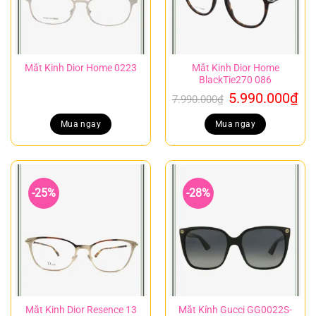
Mắt Kinh Dior Home 0223
Mắt Kinh Dior Home
BlackTie270 086
Giá
Gi
5.990.000
₫
7.990.000
₫
gốc
hi
là:
tại
Mua ngay
Mua ngay
7.990.000₫.
là:
5.
-25%
-28%
Mắt Kinh Dior Resence 13
Mắt Kính Gucci GG0022S-