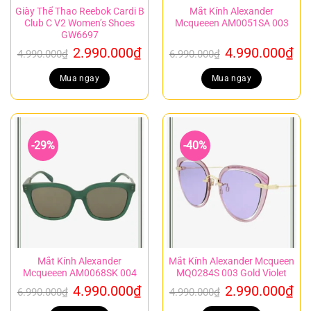
Giày Thể Thao Reebok Cardi B
Mắt Kính Alexander
Club C V2 Women’s Shoes
Mcqueeen AM0051SA 003
GW6697
Giá
Giá
Giá
Gi
2.990.000
₫
4.990.000
₫
4.990.000
₫
6.990.000
₫
gốc
hiện
gốc
hi
là:
tại
là:
tại
Mua ngay
Mua ngay
4.990.000₫.
là:
6.990.000₫.
là:
2.990.000₫.
4.
-29%
-40%
Mắt Kính Alexander
Mắt Kính Alexander Mcqueen
Mcqueeen AM0068SK 004
MQ0284S 003 Gold Violet
Giá
Giá
Giá
Gi
4.990.000
₫
2.990.000
₫
6.990.000
₫
4.990.000
₫
gốc
hiện
gốc
hi