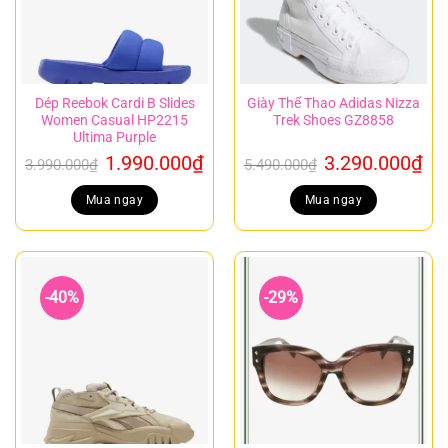
Dép Reebok Cardi B Slides
Giày Thể Thao Adidas Nizza
Women Casual HP2215
Trek Shoes GZ8858
Ultima Purple
Giá
Giá
Giá
Gi
1.990.000
₫
3.290.000
₫
3.990.000
₫
5.490.000
₫
gốc
hiện
gốc
hi
là:
tại
là:
tại
Mua ngay
Mua ngay
3.990.000₫.
là:
5.490.000₫.
là:
1.990.000₫.
3.
-40%
-29%