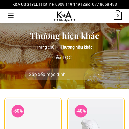
Chuyển
K&A US STYLE | Hotline: 0909 119 149 | Zalo: 077 8668 498
đến
0
nội
dung
Thương hiệu khác
Trang chủ
/
Thương hiệu khác
LỌC
-50%
-40%