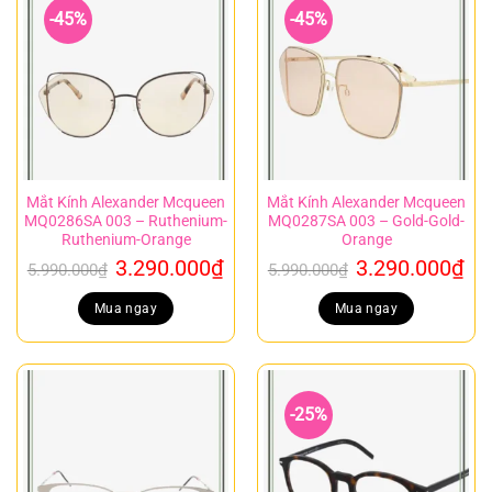
-45%
-45%
Mắt Kính Alexander Mcqueen
Mắt Kính Alexander Mcqueen
MQ0286SA 003 – Ruthenium-
MQ0287SA 003 – Gold-Gold-
Ruthenium-Orange
Orange
Giá
Giá
Giá
Gi
3.290.000
₫
3.290.000
₫
5.990.000
₫
5.990.000
₫
gốc
hiện
gốc
hi
là:
tại
là:
tại
Mua ngay
Mua ngay
5.990.000₫.
là:
5.990.000₫.
là:
3.290.000₫.
3.
-25%