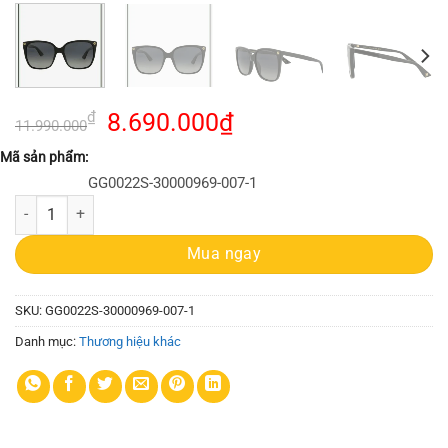
Giá
Giá
₫
8.690.000
₫
11.990.000
gốc
hiện
Mã sản phẩm:
là:
tại
GG0022S-30000969-007-1
11.990.000₫.
là:
Mắt Kính Gucci GG0022S-30000969-007 Ns Gery Black số lượng
8.690.000₫.
Mua ngay
SKU:
GG0022S-30000969-007-1
Danh mục:
Thương hiệu khác