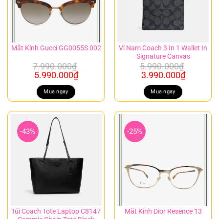
Ví Nam Coach 3 In 1 Wallet In
Mắt Kính Gucci GG0055S 002
Signature Canvas
7.990.000
₫
5.990.000
₫
Giá
Giá
Giá
Giá
5.990.000
₫
3.990.000
₫
gốc
hiện
gốc
hiện
là:
tại
là:
tại
Mua ngay
Mua ngay
7.990.000₫.
là:
5.990.000₫.
là:
5.990.000₫.
3.990.00
-43%
-25%
Túi Coach Tote Laptop C8147
Mắt Kinh Dior Resence 13