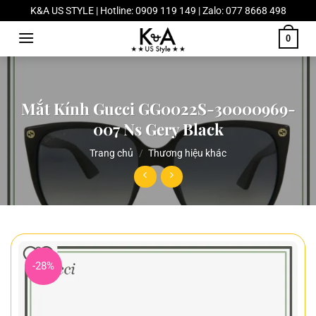
Chuyển
K&A US STYLE | Hotline: 0909 119 149 | Zalo: 077 8668 498
đến
0
nội
dung
Mắt Kính Gucci GG0022S-30000969-
007 Ns Gery Black
Trang chủ
/
Thương hiệu khác
-28%