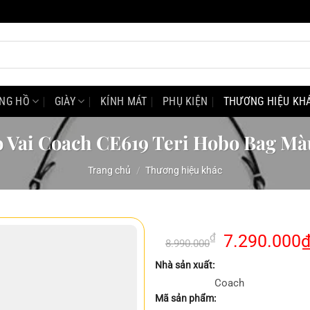
NG HỒ
GIÀY
KÍNH MÁT
PHỤ KIỆN
THƯƠNG HIỆU KH
o Vai Coach CE619 Teri Hobo Bag Mà
Trang chủ
/
Thương hiệu khác
Giá
₫
7.290.000
8.990.000
gốc
Nhà sản xuất:
là:
Coach
8.990.000₫.
Mã sản phẩm: