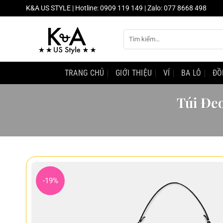
Chuyển
K&A US STYLE | Hotline: 0909 119 149 | Zalo: 077 8668 498
đến
nội
Tìm
dung
kiếm:
TRANG CHỦ
GIỚI THIỆU
VÍ
BA LÔ
ĐỒ
Túi Đe
-19%