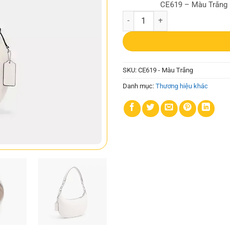
CE619 – Màu Trắng
Túi Đeo Vai Coach CE619 Teri Ho
SKU:
CE619 - Màu Trắng
Danh mục:
Thương hiệu khác