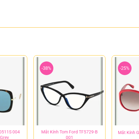
-38%
-25%
G0511S 004
Mắt Kính Tom Ford TF5729-B
Mắt Kính 
 Grey
001