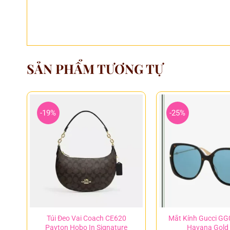
SẢN PHẨM TƯƠNG TỰ
-19%
-25%
Túi Đeo Vai Coach CE620
Mắt Kính Gucci G
Payton Hobo In Signature
Havana Gold