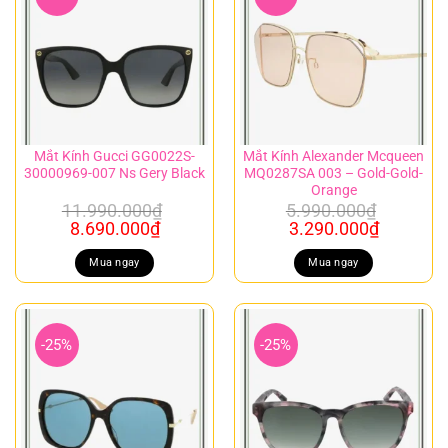
Mắt Kính Gucci GG0022S-
Mắt Kính Alexander Mcqueen
30000969-007 Ns Gery Black
MQ0287SA 003 – Gold-Gold-
Orange
11.990.000
₫
5.990.000
₫
Giá
Giá
Giá
Giá
8.690.000
₫
3.290.000
₫
gốc
hiện
gốc
hiện
là:
tại
là:
tại
Mua ngay
Mua ngay
11.990.000₫.
là:
5.990.000₫.
là:
8.690.000₫.
3.290.00
-25%
-25%