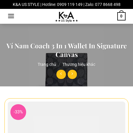
Chuyển
K&A US STYLE | Hotline: 0909 119 149 | Zalo: 077 8668 498
đến
0
nội
dung
Ví Nam Coach 3 In 1 Wallet In Signature
Canvas
Trang chủ
/
Thương hiệu khác
-33%