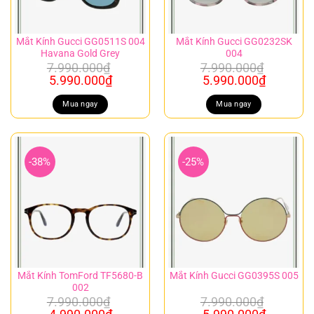
Mắt Kính Gucci GG0511S 004
Mắt Kính Gucci GG0232SK
Havana Gold Grey
004
7.990.000
₫
7.990.000
₫
Giá
Giá
Giá
Giá
5.990.000
₫
5.990.000
₫
gốc
hiện
gốc
hiện
là:
tại
là:
tại
Mua ngay
Mua ngay
7.990.000₫.
là:
7.990.000₫.
là:
5.990.000₫.
5.990.00
-38%
-25%
Mắt Kính TomFord TF5680-B
Mắt Kính Gucci GG0395S 005
002
7.990.000
₫
7.990.000
₫
Giá
Giá
Giá
Giá