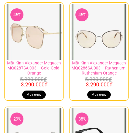
-45%
-45%
Mắt Kính Alexander Mcqueen
Mắt Kính Alexander Mcqueen
MQ0287SA 003 – Gold-Gold-
MQ0286SA 003 – Ruthenium-
Orange
Ruthenium-Orange
5.990.000
₫
5.990.000
₫
Giá
Giá
Giá
Giá
3.290.000
₫
3.290.000
₫
gốc
hiện
gốc
hiện
là:
tại
là:
tại
Mua ngay
Mua ngay
5.990.000₫.
là:
5.990.000₫.
là:
3.290.000₫.
3.290.00
-29%
-38%