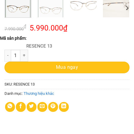
Giá
Giá
₫
5.990.000
₫
7.990.000
gốc
hiện
Mã sản phẩm:
là:
tại
RESENCE 13
7.990.000₫.
là:
Mắt Kinh Dior Resence 13 số lượng
5.990.000₫.
Mua ngay
SKU:
RESENCE 13
Danh mục:
Thương hiệu khác