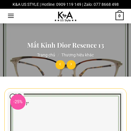
Chuyển
K&A US STYLE | Hotline: 0909 119 149 | Zalo: 077 8668 498
đến
0
nội
dung
Mắt Kinh Dior Resence 13
Trang chủ
/
Thương hiệu khác
-25%