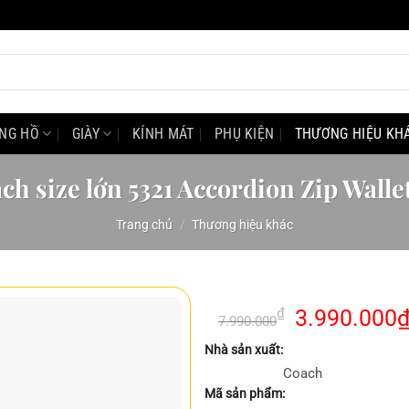
NG HỒ
GIÀY
KÍNH MÁT
PHỤ KIỆN
THƯƠNG HIỆU KH
ch size lớn 5321 Accordion Zip Walle
Trang chủ
/
Thương hiệu khác
Giá
₫
3.990.000
7.990.000
gốc
Nhà sản xuất:
là:
Coach
7.990.000₫.
Mã sản phẩm: