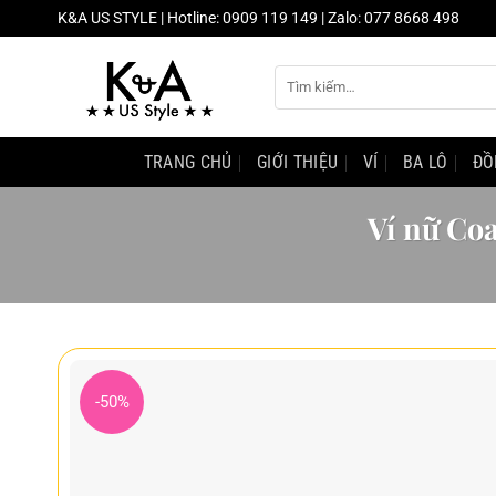
Chuyển
K&A US STYLE | Hotline: 0909 119 149 | Zalo: 077 8668 498
đến
nội
Tìm
dung
kiếm:
TRANG CHỦ
GIỚI THIỆU
VÍ
BA LÔ
ĐỒ
Ví nữ Coa
-50%