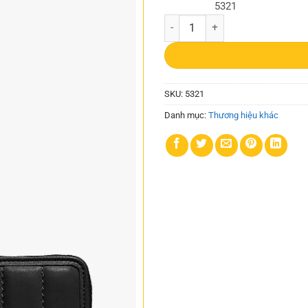
5321
Ví nữ Coach size lớn 5321 Accordi
SKU:
5321
Danh mục:
Thương hiệu khác