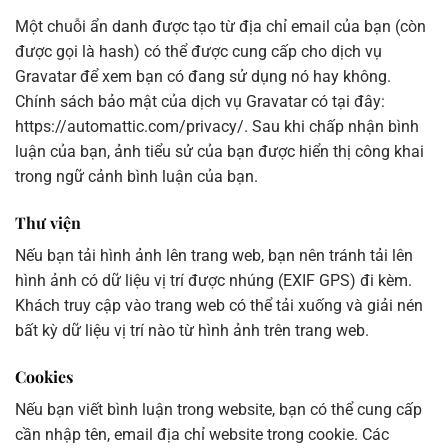
Một chuỗi ẩn danh được tạo từ địa chỉ email của bạn (còn
được gọi là hash) có thể được cung cấp cho dịch vụ
Gravatar để xem bạn có đang sử dụng nó hay không.
Chính sách bảo mật của dịch vụ Gravatar có tại đây:
https://automattic.com/privacy/. Sau khi chấp nhận bình
luận của bạn, ảnh tiểu sử của bạn được hiển thị công khai
trong ngữ cảnh bình luận của bạn.
Thư viện
Nếu bạn tải hình ảnh lên trang web, bạn nên tránh tải lên
hình ảnh có dữ liệu vị trí được nhúng (EXIF GPS) đi kèm.
Khách truy cập vào trang web có thể tải xuống và giải nén
bất kỳ dữ liệu vị trí nào từ hình ảnh trên trang web.
Cookies
Nếu bạn viết bình luận trong website, bạn có thể cung cấp
cần nhập tên, email địa chỉ website trong cookie. Các