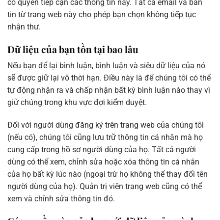
có quyền tiếp cận các thông tin này. Tất cả email và bản
tin từ trang web này cho phép bạn chọn không tiếp tục
nhận thư.
Dữ liệu của bạn tồn tại bao lâu
Nếu bạn để lại bình luận, bình luận và siêu dữ liệu của nó
sẽ được giữ lại vô thời hạn. Điều này là để chúng tôi có thể
tự động nhận ra và chấp nhận bất kỳ bình luận nào thay vì
giữ chúng trong khu vực đợi kiểm duyệt.
Đối với người dùng đăng ký trên trang web của chúng tôi
(nếu có), chúng tôi cũng lưu trữ thông tin cá nhân mà họ
cung cấp trong hồ sơ người dùng của họ. Tất cả người
dùng có thể xem, chỉnh sửa hoặc xóa thông tin cá nhân
của họ bất kỳ lúc nào (ngoại trừ họ không thể thay đổi tên
người dùng của họ). Quản trị viên trang web cũng có thể
xem và chỉnh sửa thông tin đó.