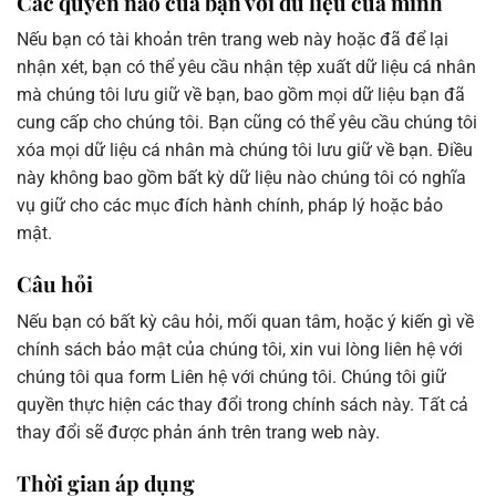
Các quyền nào của bạn với dữ liệu của mình
Nếu bạn có tài khoản trên trang web này hoặc đã để lại
nhận xét, bạn có thể yêu cầu nhận tệp xuất dữ liệu cá nhân
mà chúng tôi lưu giữ về bạn, bao gồm mọi dữ liệu bạn đã
cung cấp cho chúng tôi. Bạn cũng có thể yêu cầu chúng tôi
xóa mọi dữ liệu cá nhân mà chúng tôi lưu giữ về bạn. Điều
này không bao gồm bất kỳ dữ liệu nào chúng tôi có nghĩa
vụ giữ cho các mục đích hành chính, pháp lý hoặc bảo
mật.
Câu hỏi
Nếu bạn có bất kỳ câu hỏi, mối quan tâm, hoặc ý kiến gì về
chính sách bảo mật của chúng tôi, xin vui lòng liên hệ với
chúng tôi qua form Liên hệ với chúng tôi. Chúng tôi giữ
quyền thực hiện các thay đổi trong chính sách này. Tất cả
thay đổi sẽ được phản ánh trên trang web này.
Thời gian áp dụng