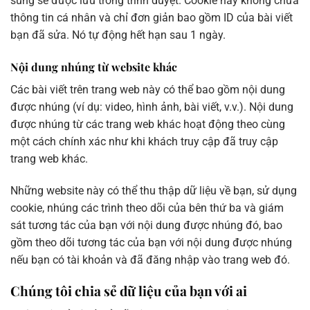
sung sẽ được lưu trong trình duyệt. Cookie này không chứa
thông tin cá nhân và chỉ đơn giản bao gồm ID của bài viết
bạn đã sửa. Nó tự động hết hạn sau 1 ngày.
Nội dung nhúng từ website khác
Các bài viết trên trang web này có thể bao gồm nội dung
được nhúng (ví dụ: video, hình ảnh, bài viết, v.v.). Nội dung
được nhúng từ các trang web khác hoạt động theo cùng
một cách chính xác như khi khách truy cập đã truy cập
trang web khác.
Những website này có thể thu thập dữ liệu về bạn, sử dụng
cookie, nhúng các trình theo dõi của bên thứ ba và giám
sát tương tác của bạn với nội dung được nhúng đó, bao
gồm theo dõi tương tác của bạn với nội dung được nhúng
nếu bạn có tài khoản và đã đăng nhập vào trang web đó.
Chúng tôi chia sẻ dữ liệu của bạn với ai