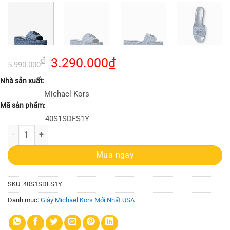
Giá
Giá
₫
3.290.000
₫
5.990.000
gốc
hiện
Nhà sản xuất:
là:
tại
Michael Kors
5.990.000₫.
là:
Mã sản phẩm:
3.290.000₫.
40S1SDFS1Y
Dép Michael Kors Màu Xanh 40S1SDFS1Y Sadler Wedge Denim số lượ
Mua ngay
SKU:
40S1SDFS1Y
Danh mục:
Giày Michael Kors Mới Nhất USA