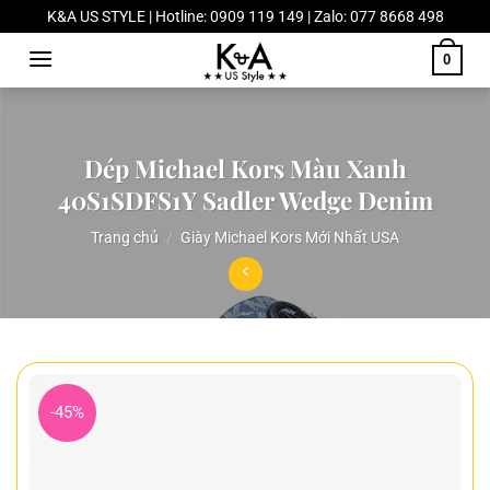
Chuyển
K&A US STYLE | Hotline: 0909 119 149 | Zalo: 077 8668 498
đến
0
nội
dung
Dép Michael Kors Màu Xanh
40S1SDFS1Y Sadler Wedge Denim
Trang chủ
/
Giày Michael Kors Mới Nhất USA
-45%