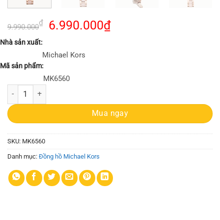
Giá
Giá
₫
6.990.000
₫
9.990.000
gốc
hiện
Nhà sản xuất:
là:
tại
Michael Kors
9.990.000₫.
là:
Mã sản phẩm:
6.990.000₫.
MK6560
Đồng hồ Michael Kors MK6560 Women's Sofie Rose Gold-Tone Watch 
Mua ngay
SKU:
MK6560
Danh mục:
Đồng hồ Michael Kors