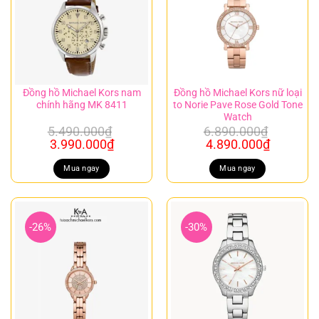
Đồng hồ Michael Kors nam
Đồng hồ Michael Kors nữ loại
chính hãng MK 8411
to Norie Pave Rose Gold Tone
Watch
5.490.000
₫
6.890.000
₫
Giá
Giá
Giá
Giá
3.990.000
₫
4.890.000
₫
gốc
hiện
gốc
hiện
là:
tại
là:
tại
Mua ngay
Mua ngay
5.490.000₫.
là:
6.890.000₫.
là:
3.990.000₫.
4.890.00
-26%
-30%