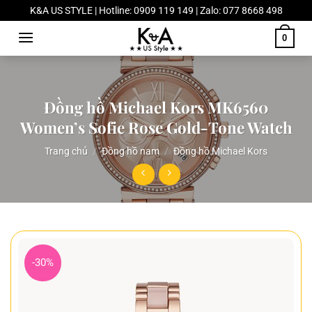
Chuyển
K&A US STYLE | Hotline: 0909 119 149 | Zalo: 077 8668 498
đến
0
nội
dung
Đồng hồ Michael Kors MK6560
Women’s Sofie Rose Gold-Tone Watch
Trang chủ
/
Đồng hồ nam
/
Đồng hồ Michael Kors
-30%