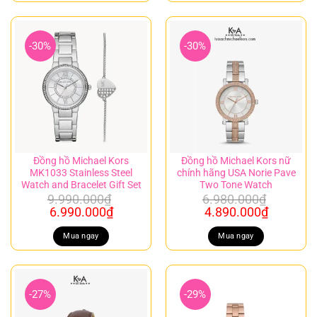
4.990.000₫.
là:
9.990.000₫.
là:
3.990.000₫.
6.990.00
-30%
-30%
Đồng hồ Michael Kors
Đồng hồ Michael Kors nữ
MK1033 Stainless Steel
chính hãng USA Norie Pave
Watch and Bracelet Gift Set
Two Tone Watch
9.990.000
₫
6.980.000
₫
Giá
Giá
Giá
Giá
6.990.000
₫
4.890.000
₫
gốc
hiện
gốc
hiện
là:
tại
là:
tại
Mua ngay
Mua ngay
9.990.000₫.
là:
6.980.000₫.
là:
6.990.000₫.
4.890.00
-27%
-29%