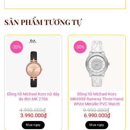
SẢN PHẨM TƯƠNG TỰ
-20%
-30%
Đồng hồ Michael Kors nữ dây
Đồng hồ Michael Kors
da đen MK 2766
MK6998 Runway Three-Hand
White Metallic PVC Watch
4.990.000
₫
9.990.000
₫
Giá
Giá
Giá
Giá
3.990.000
₫
6.990.000
₫
gốc
hiện
gốc
hiện
là:
tại
là:
tại
Mua ngay
Mua ngay