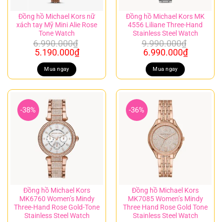
Đồng hồ Michael Kors nữ
Đồng hồ Michael Kors MK
xách tay Mỹ Mini Alie Rose
4556 Liliane Three-Hand
Tone Watch
Stainless Steel Watch
6.990.000
₫
9.990.000
₫
Giá
Giá
Giá
Giá
5.190.000
₫
6.990.000
₫
gốc
hiện
gốc
hiện
là:
tại
là:
tại
Mua ngay
Mua ngay
6.990.000₫.
là:
9.990.000₫.
là:
5.190.000₫.
6.990.00
-38%
-36%
Đồng hồ Michael Kors
Đồng hồ Michael Kors
MK6760 Women’s Mindy
MK7085 Women’s Mindy
Three-Hand Rose Gold-Tone
Three Hand Rose Gold Tone
Stainless Steel Watch
Stainless Steel Watch