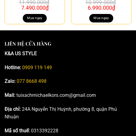
11.990.000
₫
10.999.000
₫
Giá
Giá
Giá
Giá
7.490.000
₫
6.990.000
₫
gốc
hiện
gốc
hiện
là:
tại
là:
tại
Mua ngay
Mua ngay
11.990.000₫.
là:
10.999.000₫.
là:
7.490.000₫.
6.990.00
LIÊN HỆ CỬA HÀNG
K&A US STYLE
Hotline:
0909 119 149
Zalo:
077 8668 498
Mail:
tuixachmichaelkors.com@gmail.com
Địa chỉ:
24A Nguyễn Thị Huỳnh, phường 8, quận Phú
Nhuận
Mã số thuế:
0313392228