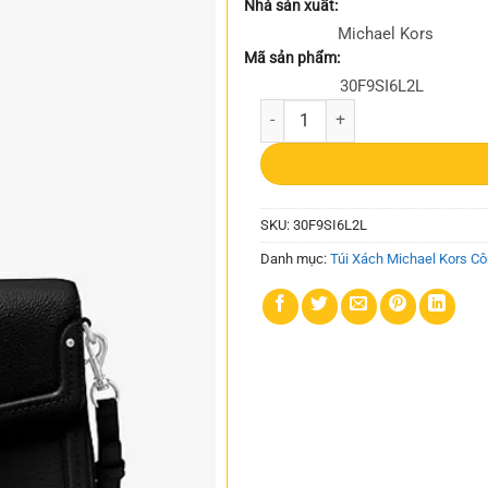
Nhà sản xuất:
là:
Michael Kors
9.900.000₫.
Mã sản phẩm:
30F9SI6L2L
Giỏ xách Michael Kors nữ chính hã
SKU:
30F9SI6L2L
Danh mục:
Túi Xách Michael Kors C