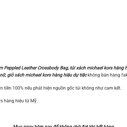
um Peppled Leather Crossbody Bag
, túi xách michael kors hàng
nữ, giỏ xách michael kors hàng hiệu dự tiệc
không bán hàng fak
àn tiền 100% nếu phát hiện nguồn gốc túi không như cam kết.
rs hàng hiệu từ Mỹ.
Mua ngay hôm nay để không chờ đợi khi hết hàng