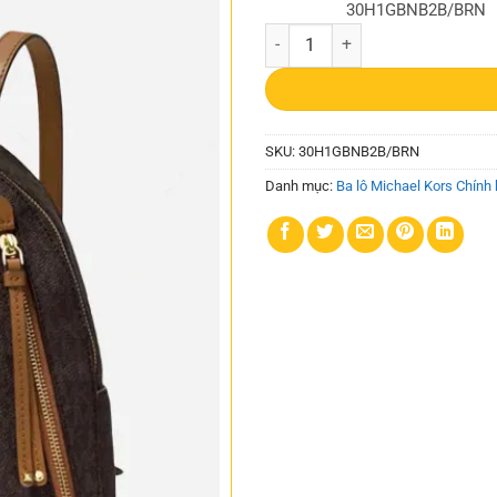
30H1GBNB2B/BRN
Balo Michael Kors Nữ Size Medi
SKU:
30H1GBNB2B/BRN
Danh mục:
Ba lô Michael Kors Chính