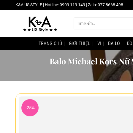
Chuyển
K&A US STYLE | Hotline: 0909 119 149 | Zalo: 077 8668 498
đến
nội
Tìm
dung
kiếm:
TRANG CHỦ
GIỚI THIỆU
VÍ
BA LÔ
ĐỒ
Balo Michael Kors Nữ
-25%