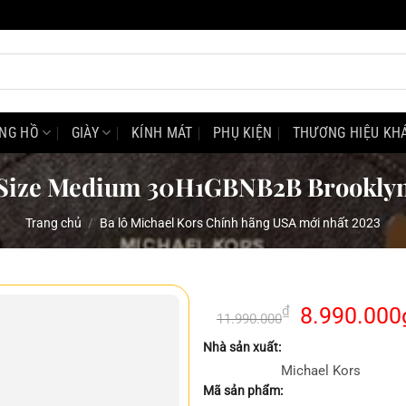
NG HỒ
GIÀY
KÍNH MÁT
PHỤ KIỆN
THƯƠNG HIỆU KH
 Size Medium 30H1GBNB2B Brookly
Trang chủ
/
Ba lô Michael Kors Chính hãng USA mới nhất 2023
Giá
₫
8.990.000
11.990.000
gốc
Nhà sản xuất:
là:
Michael Kors
11.990.000
Mã sản phẩm: