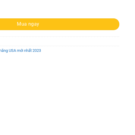
um 30H1GBNB2B Brooklyn Brown logo Backpack số lượng
Mua ngay
 hãng USA mới nhất 2023