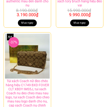
authentic mau den danh cho
xách tory bruch hàng hiệu đeo
nu
vai
8.190.000
₫
15.990.000
₫
Giá
Giá
Giá
Giá
3.190.000
₫
9.990.000
₫
gốc
hiện
gốc
hiện
là:
tại
là:
tại
Mua ngay
Mua ngay
8.190.000₫.
là:
15.990.000₫.
là:
3.190.000₫.
9.990.00
-37%
Túi xách Coach nữ đeo chéo
hàng hiệu C1749 BXD FOVER
CLT XBDY IMS5J, tui xach
Coach nu deo cheo mau nau
logo, tui xach Coach deo cheo
mau nau logo danh cho nu,
cap xach Coach nu chinh