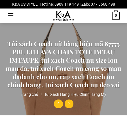
Chuyển
K&A US STYLE | Hotline: 0909 119 149 | Zalo: 077 8668 498
đến
0
nội
dung
Túi xách Coach nữ hàng hiệu mã 87775
PBL LTH AVA CHAIN TOTE IMTAU
IMTAUPE, tui xach Coach nu size lon
mau da, tui xach Coach nu cong so mau
dadanh cho nu, cap xach Coach nu
chinh hang , tui xach Coach nu deo vai
Trang chủ
/
Túi Xách Hàng Hiệu Chính Hãng Mỹ