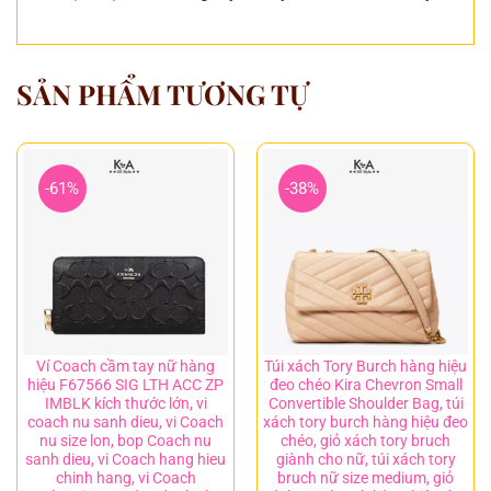
SẢN PHẨM TƯƠNG TỰ
-61%
-38%
Ví Coach cầm tay nữ hàng
Túi xách Tory Burch hàng hiệu
hiệu F67566 SIG LTH ACC ZP
đeo chéo Kira Chevron Small
IMBLK kích thước lớn, vi
Convertible Shoulder Bag, túi
coach nu sanh dieu, vi Coach
xách tory burch hàng hiệu đeo
nu size lon, bop Coach nu
chéo, giỏ xách tory bruch
sanh dieu, vi Coach hang hieu
giành cho nữ, túi xách tory
chinh hang, vi Coach
bruch nữ size medium, giỏ