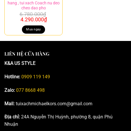
hang , tui xach Coach nu deo
cheo dao pho
6.780.000
₫
Giá
Giá
4.290.000
₫
gốc
hiện
là:
tại
Mua ngay
6.780.000₫.
là:
4.290.000₫.
LIÊN HỆ CỬA HÀNG
K&A US STYLE
Hotline:
0909 119 149
Zalo:
077 8668 498
Mail:
tuixachmichaelkors.com@gmail.com
Địa chỉ:
24A Nguyễn Thị Huỳnh, phường 8, quận Phú
Nhuận