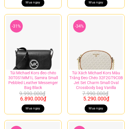
là:
tại
là:
tại
Mua ngay
Mua ngay
9.990.000₫.
là:
10.990.000₫.
là:
5.990.000₫.
8.990.00
-31%
-34%
Túi Michael Kors đeo chéo
Túi Xách Michael Kors Màu
30T0S1MM1L Samira Small
Trắng Đeo Chéo 32F2GT9C0B
Pebbled Leather Messenger
Jet Set Charm Small Oval
Bag Black
Crossbody bag Vanilla
9.990.000
₫
7.990.000
₫
Giá
Giá
Giá
Giá
6.890.000
₫
5.290.000
₫
gốc
hiện
gốc
hiện
là:
tại
là:
tại
Mua ngay
Mua ngay
9.990.000₫.
là:
7.990.000₫.
là:
6.890.000₫.
5.290.00