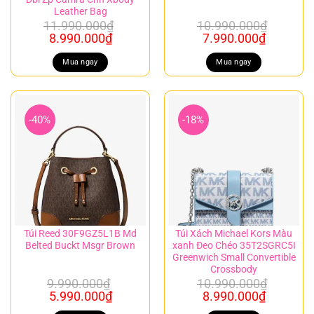
Leather Bag
11.990.000
₫
10.990.000
₫
Giá
Giá
Giá
Giá
8.990.000
₫
7.990.000
₫
gốc
hiện
gốc
hiện
là:
tại
là:
tại
Mua ngay
Mua ngay
11.990.000₫.
là:
10.990.000₫.
là:
8.990.000₫.
7.990.00
-40%
-18%
Túi Reed 30F9GZ5L1B Md
Túi Xách Michael Kors Màu
Belted Buckt Msgr Brown
xanh Đeo Chéo 35T2SGRC5I
Greenwich Small Convertible
Crossbody
9.990.000
₫
10.990.000
₫
Giá
Giá
Giá
Giá
5.990.000
₫
8.990.000
₫
gốc
hiện
gốc
hiện