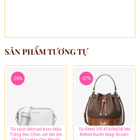
SẢN PHẨM TƯƠNG TỰ
-25%
-27%
Túi xách Michael Kors Màu
Túi Reed 35F4G6RM2B Md
Trắng Đeo Chéo Jet Set Sm
Belted Buckt Msgr Brown
Dbl Zp Camra Chn Xbody