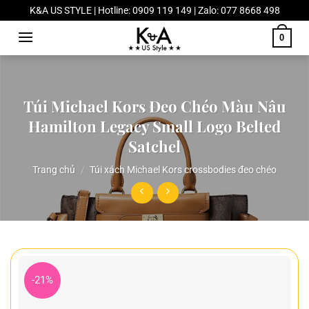
Chuyển
K&A US STYLE | Hotline: 0909 119 149 | Zalo: 077 8668 498
đến
0
nội
dung
Túi Michael Kors Đeo Chéo Màu Nâu
Hamilton Legacy Small Logo Belted
Satchel
Trang chủ
/
Túi xách Michael Kors crossbodies đeo chéo
-21%