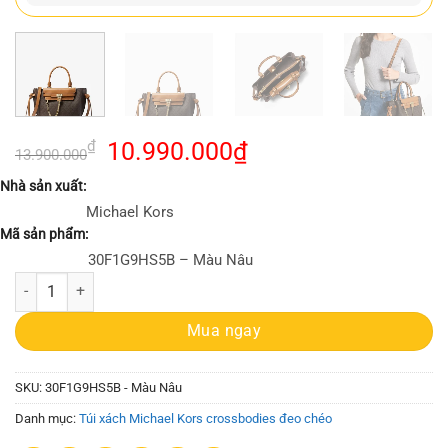
Giá
Giá
₫
10.990.000
₫
13.900.000
gốc
hiện
Nhà sản xuất:
là:
tại
Michael Kors
13.900.000₫.
là:
Mã sản phẩm:
10.990.000₫.
30F1G9HS5B – Màu Nâu
Túi Michael Kors Đeo Chéo Màu Nâu Hamilton Legacy Small Logo Belte
Mua ngay
SKU:
30F1G9HS5B - Màu Nâu
Danh mục:
Túi xách Michael Kors crossbodies đeo chéo