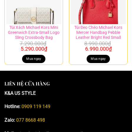
Túi Xách Michael Kors Mini
Túi Đeo Chéo Michael Kors
Greenwich Extra-Small Logo
Mercer Handbag Pebble
Sling Crossbody Bag
Leather Bright Red Small
7.290.000
₫
8.990.000
₫
Giá
Giá
Giá
Giá
5.290.000
₫
6.990.000
₫
gốc
hiện
gốc
hiện
là:
tại
là:
tại
Mua ngay
Mua ngay
7.290.000₫.
là:
8.990.000₫.
là:
5.290.000₫.
6.990.00
LIÊN HỆ CỬA HÀNG
K&A US STYLE
Hotline:
0909 119 149
Zalo:
077 8668 498