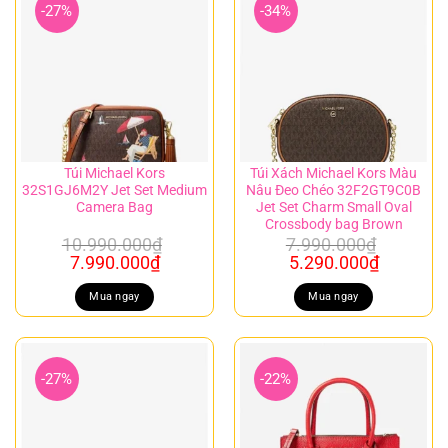
-27%
-34%
Túi Michael Kors
Túi Xách Michael Kors Màu
32S1GJ6M2Y Jet Set Medium
Nâu Đeo Chéo 32F2GT9C0B
Camera Bag
Jet Set Charm Small Oval
Crossbody bag Brown
10.990.000
₫
7.990.000
₫
Giá
Giá
Giá
Giá
7.990.000
₫
5.290.000
₫
gốc
hiện
gốc
hiện
là:
tại
là:
tại
Mua ngay
Mua ngay
10.990.000₫.
là:
7.990.000₫.
là:
7.990.000₫.
5.290.00
-27%
-22%