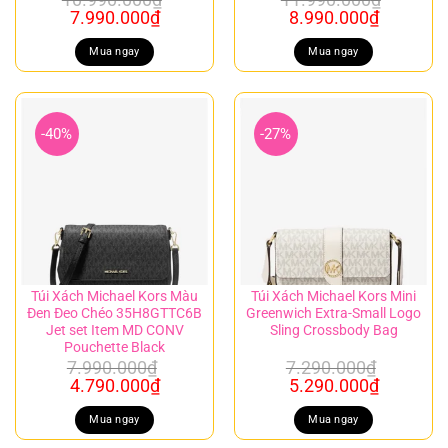
Giá
Giá
Giá
Giá
7.990.000
₫
8.990.000
₫
gốc
hiện
gốc
hiện
là:
tại
là:
tại
Mua ngay
Mua ngay
10.990.000₫.
là:
11.990.000₫.
là:
7.990.000₫.
8.990.00
-40%
-27%
Túi Xách Michael Kors Màu
Túi Xách Michael Kors Mini
Đen Đeo Chéo 35H8GTTC6B
Greenwich Extra-Small Logo
Jet set Item MD CONV
Sling Crossbody Bag
Pouchette Black
7.990.000
₫
7.290.000
₫
Giá
Giá
Giá
Giá
4.790.000
₫
5.290.000
₫
gốc
hiện
gốc
hiện
là:
tại
là:
tại
Mua ngay
Mua ngay
7.990.000₫.
là:
7.290.000₫.
là: