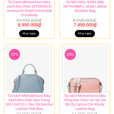
Túi Xách Michael Kors Màu
Túi MICHAEL KORS Mila
xanh Đeo Chéo 35T2SGRC5I
30F3GIMM1L Small Leather
Greenwich Small Convertible
Shoulder Bag
Crossbody
10.990.000
₫
8.990.000
₫
Giá
Giá
Giá
Giá
8.990.000
₫
7.490.000
₫
gốc
hiện
gốc
hiện
là:
tại
là:
tại
Mua ngay
Mua ngay
10.990.000₫.
là:
8.990.000₫.
là:
8.990.000₫.
7.490.00
-27%
-25%
Túi Xách Michalel Kors Màu
Túi xách Michael Kors Màu
Xanh Đeo Chéo Size Trung
Hồng Đeo Chéo Jet Set Sm
30F1G9CS1L Cleo SM Satchel
Dbl Zp Camra Chn Xbody
Leather Pale Blue
Leather Bag
10.990.000
₫
11.990.000
₫