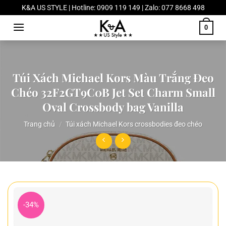
Chuyển
K&A US STYLE | Hotline: 0909 119 149 | Zalo: 077 8668 498
đến
0
nội
dung
Túi Xách Michael Kors Màu Trắng Đeo
Chéo 32F2GT9C0B Jet Set Charm Small
Oval Crossbody bag Vanilla
Trang chủ
/
Túi xách Michael Kors crossbodies đeo chéo
-34%