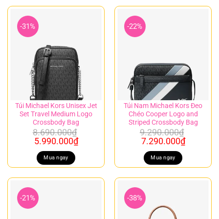
4.790.000₫.
5.290.00
-31%
-22%
Túi Michael Kors Unisex Jet
Túi Nam Michael Kors Đeo
Set Travel Medium Logo
Chéo Cooper Logo and
Crossbody Bag
Striped Crossbody Bag
8.690.000
₫
9.290.000
₫
Giá
Giá
Giá
Giá
5.990.000
₫
7.290.000
₫
gốc
hiện
gốc
hiện
là:
tại
là:
tại
Mua ngay
Mua ngay
8.690.000₫.
là:
9.290.000₫.
là:
5.990.000₫.
7.290.00
-21%
-38%