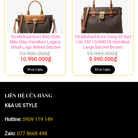
Túi Michael Kors Đeo Chéo
Túi Michael Kors Công Sở Size
Màu Nâu Hamilton Legacy
Lớn 35F1GHMS1B Hamilton
Small Logo Belted Satchel
Large Satchel Brown
13.900.000
₫
15.990.000
₫
Giá
Giá
Giá
Giá
10.990.000
₫
9.990.000
₫
gốc
hiện
gốc
hiện
là:
tại
là:
tại
Mua ngay
Mua ngay
13.900.000₫.
là:
15.990.000₫.
là:
10.990.000₫.
9.990.00
LIÊN HỆ CỬA HÀNG
K&A US STYLE
Hotline:
0909 119 149
Zalo:
077 8668 498