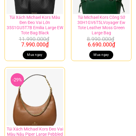
Túi Xách Michael Kors Màu
Túi Michael Kors Công Sở
Đen Đeo Vai Lớn
30H1GV6T5LVoyager Ew
35S1GU5T7B Emilia Large EW
Tote Leather Moss Green
Tote Bag Black
Large Bag
11.990.000
₫
8.990.000
₫
Giá
Giá
Giá
Giá
7.990.000
₫
6.690.000
₫
gốc
hiện
gốc
hiện
là:
tại
là:
tại
Mua ngay
Mua ngay
11.990.000₫.
là:
8.990.000₫.
là:
7.990.000₫.
6.690.00
-29%
Túi Xách Michael Kors Đeo Vai
Màu Nâu Piper Large Pebbled