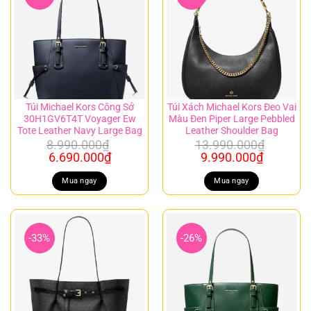
Túi Michael Kors Công Sở
Túi Xách Michael Kors Đeo Vai
30H1GV6T4T Voyager Ew
Màu Đen Piper Large Pebbled
Tote Leather Navy Large Bag
Leather Shoulder Bag
8.990.000
₫
13.990.000
₫
Giá
Giá
Giá
Giá
6.690.000
₫
9.990.000
₫
gốc
hiện
gốc
hiện
là:
tại
là:
tại
Mua ngay
Mua ngay
8.990.000₫.
là:
13.990.000₫.
là:
6.690.000₫.
9.990.00
-33%
-26%