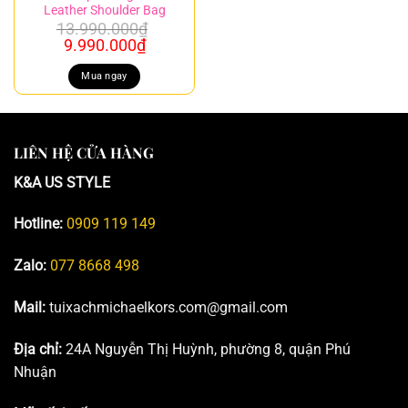
Leather Shoulder Bag
13.990.000
₫
Giá
Giá
9.990.000
₫
gốc
hiện
là:
tại
Mua ngay
13.990.000₫.
là:
9.990.000₫.
LIÊN HỆ CỬA HÀNG
K&A US STYLE
Hotline:
0909 119 149
Zalo:
077 8668 498
Mail:
tuixachmichaelkors.com@gmail.com
Địa chỉ:
24A Nguyễn Thị Huỳnh, phường 8, quận Phú
Nhuận