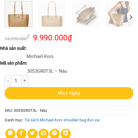
Giá
Giá
₫
9.990.000
₫
14.990.000
gốc
hiện
Nhà sản xuất:
là:
tại
Michael Kors
14.990.000₫.
là:
Mã sản phẩm:
9.990.000₫.
30S3GR0T3L – Nâu
Túi Michael Kors Màu Nâu Ruby Large Saffiano Leather Tote Bag số l
Mua ngay
SKU:
30S3GR0T3L - Nâu
Danh mục:
Túi xách Michael Kors shoulder bag đeo vai