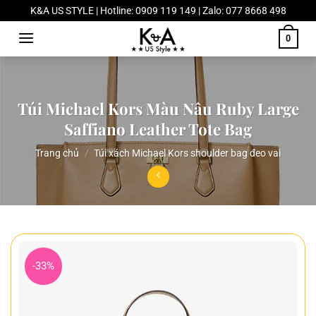
Chuyển
K&A US STYLE | Hotline: 0909 119 149 | Zalo: 077 8668 498
đến
0
nội
dung
Túi Michael Kors Màu Nâu Ruby Large
Saffiano Leather Tote Bag
Trang chủ
/
Túi xách Michael Kors shoulder bag đeo vai
-33%