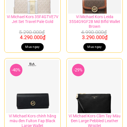
Vi Michael Kors 35F4GTVE7V
Ví Michael Kors Leida
Jet Set Travel Pale Gold
35S4G9GF2B Md Bifld Wallet
Brown
5.290.000
₫
4.990.000
₫
Giá
Giá
Giá
Giá
4.290.000
₫
3.290.000
₫
gốc
hiện
gốc
hiện
là:
tại
là:
tại
Mua ngay
Mua ngay
5.290.000₫.
là:
4.990.000₫.
là:
4.290.000₫.
3.290.00
-40%
-29%
Ví Michael Kors chính hãng
Ví Michael Kors Cầm Tay Màu
màu đen Fulton Fap Black
Đen Large Pebbled Leather
Large Wallet
Wristlet