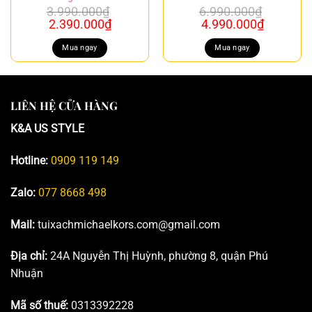
3.990.000
₫
6.990.000
₫
Giá
Giá
Giá
Giá
2.390.000
₫
4.990.000
₫
gốc
hiện
gốc
hiện
là:
tại
là:
tại
Mua ngay
Mua ngay
3.990.000₫.
là:
6.990.000₫.
là:
2.390.000₫.
4.990.00
LIÊN HỆ CỬA HÀNG
K&A US STYLE
Hotline:
0909 119 149
Zalo:
077 8668 498
Mail:
tuixachmichaelkors.com@gmail.com
Địa chỉ:
24A Nguyễn Thị Huỳnh, phường 8, quận Phú
Nhuận
Mã số thuế:
0313392228