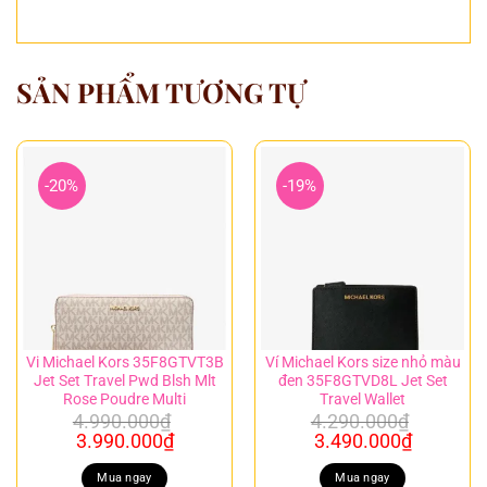
SẢN PHẨM TƯƠNG TỰ
-20%
-19%
Vi Michael Kors 35F8GTVT3B
Ví Michael Kors size nhỏ màu
Jet Set Travel Pwd Blsh Mlt
đen 35F8GTVD8L Jet Set
Rose Poudre Multi
Travel Wallet
4.990.000
₫
4.290.000
₫
Giá
Giá
Giá
Giá
3.990.000
₫
3.490.000
₫
gốc
hiện
gốc
hiện
là:
tại
là:
tại
Mua ngay
Mua ngay