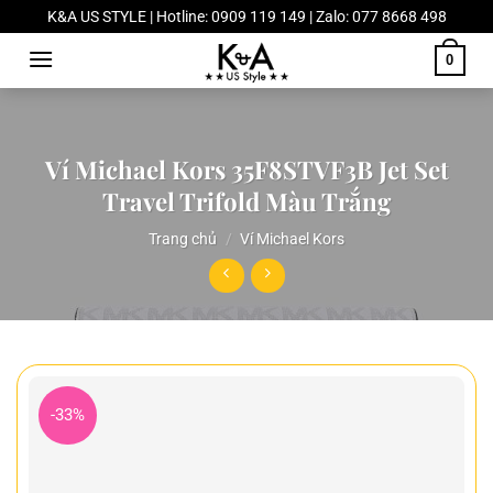
Chuyển
K&A US STYLE | Hotline: 0909 119 149 | Zalo: 077 8668 498
đến
0
nội
dung
Ví Michael Kors 35F8STVF3B Jet Set
Travel Trifold Màu Trắng
Trang chủ
/
Ví Michael Kors
-33%