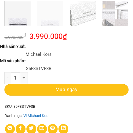
Giá
Giá
₫
3.990.000
₫
5.990.000
gốc
hiện
Nhà sản xuất:
là:
tại
Michael Kors
5.990.000₫.
là:
Mã sản phẩm:
3.990.000₫.
35F8STVF3B
Ví Michael Kors 35F8STVF3B Jet Set Travel Trifold Màu Trắng số lượn
Mua ngay
SKU:
35F8STVF3B
Danh mục:
Ví Michael Kors