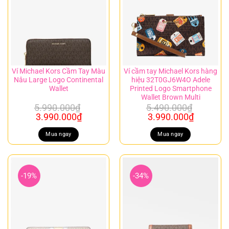
Ví Michael Kors Cầm Tay Màu
Ví cầm tay Michael Kors hàng
Nâu Large Logo Continental
hiệu 32T0GJ6W4O Adele
Wallet
Printed Logo Smartphone
Wallet Brown Multi
5.990.000
₫
5.490.000
₫
Giá
Giá
Giá
Giá
3.990.000
₫
3.990.000
₫
gốc
hiện
gốc
hiện
là:
tại
là:
tại
Mua ngay
Mua ngay
5.990.000₫.
là:
5.490.000₫.
là:
3.990.000₫.
3.990.00
-19%
-34%