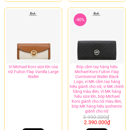
4.890.000₫.
là:
4.290.000₫.
là:
3.990.000₫.
3.490.00
-40%
Ví Michael Kors size lớn của
Bóp cầm tay hàng hiệu
nữ Fulton Flap Vanilla Large
Michael Kors Fulton Flap
Wallet
Continental Wallet Black
Logo, ví MK cầm tay hàng
hiệu giành cho nữ, ví MK chính
hãng màu đen, Ví MK hàng
hiệu size lớn, bóp Michael
Kors giành cho nữ màu đen,
bóp MK hàng hiệu authentic
giành cho nữ
3.990.000
₫
Giá
Giá
2.390.000
₫
gốc
hiện