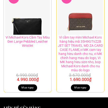
Ví Michael Kors Cầm Tay Màu
Ví cầm tay mini Michael Kors
Đen Large Pebbled Leather
hàng hiệu mã 35H9GTVZ2B
Wristlet
JET SET TRAVEL MD ZA CARD
CASE FLAME,vi MK cam tay
hang hieu danh cho nu, vi MK
chinh hang mau do logo, Vi
MK hang hieu size nho, bop
Michael Kors danh cho nu
màu do logo
6.990.000
₫
3.670.000
₫
Giá
Giá
Giá
Giá
4.990.000
₫
1.690.000
₫
gốc
hiện
gốc
hiện
là:
tại
là:
tại
Mua ngay
Mua ngay
6.990.000₫.
là:
3.670.000₫.
là:
4.990.000₫.
1.690.00
LIÊN HỆ CỬA HÀNG