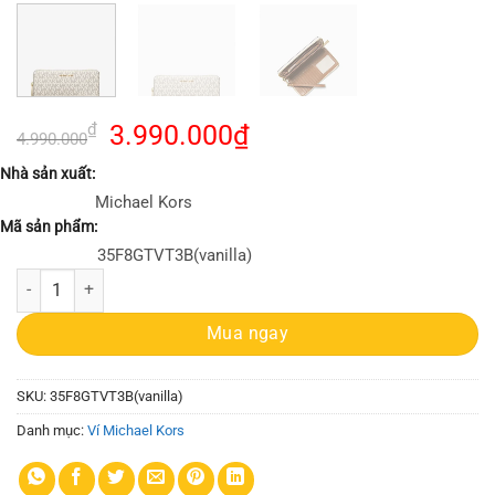
Giá
Giá
₫
3.990.000
₫
4.990.000
gốc
hiện
Nhà sản xuất:
là:
tại
Michael Kors
4.990.000₫.
là:
Mã sản phẩm:
3.990.000₫.
35F8GTVT3B(vanilla)
Ví Nữ Michael Kors size lớn 35F8GTVT3B Jet Set Travel Wallet Vanilla 
Mua ngay
SKU:
35F8GTVT3B(vanilla)
Danh mục:
Ví Michael Kors