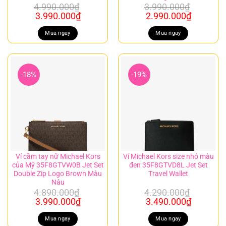
4.990.000
₫
3.990.000
₫
Giá
Giá
Giá
Giá
3.990.000
₫
2.990.000
₫
gốc
hiện
gốc
hiện
là:
tại
là:
tại
Mua ngay
Mua ngay
4.990.000₫.
là:
3.990.000₫.
là:
3.990.000₫.
2.990.00
-18%
-19%
Ví cầm tay nữ Michael Kors
Ví Michael Kors size nhỏ màu
của Mỹ 35F8GTVW0B Jet Set
đen 35F8GTVD8L Jet Set
Double Zip Logo Brown Màu
Travel Wallet
Nâu
4.890.000
₫
4.290.000
₫
Giá
Giá
Giá
Giá
3.990.000
₫
3.490.000
₫
gốc
hiện
gốc
hiện
là:
tại
là:
tại
Mua ngay
Mua ngay