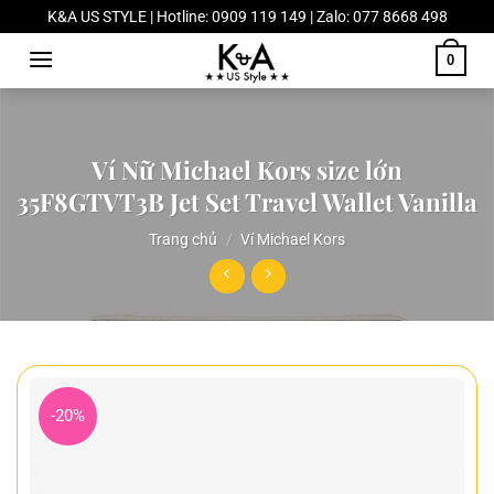
Chuyển
K&A US STYLE | Hotline: 0909 119 149 | Zalo: 077 8668 498
đến
0
nội
dung
Ví Nữ Michael Kors size lớn
35F8GTVT3B Jet Set Travel Wallet Vanilla
Trang chủ
/
Ví Michael Kors
-20%