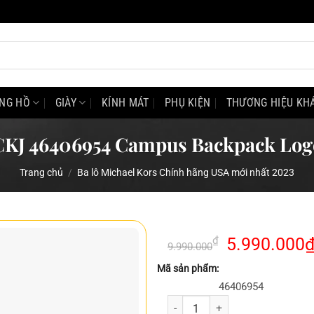
NG HỒ
GIÀY
KÍNH MÁT
PHỤ KIỆN
THƯƠNG HIỆU KH
CKJ 46406954 Campus Backpack Log
Trang chủ
/
Ba lô Michael Kors Chính hãng USA mới nhất 2023
Giá
₫
5.990.000
9.990.000
gốc
Mã sản phẩm:
là:
46406954
9.990.000₫.
Balo Laptop CKJ 46406954 Campu