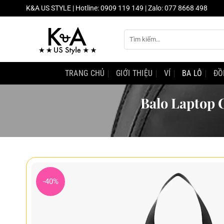
Chuyển
K&A US STYLE | Hotline: 0909 119 149 | Zalo: 077 8668 498
đến
nội
Tìm
dung
kiếm:
TRANG CHỦ
GIỚI THIỆU
VÍ
BA LÔ
ĐỒ
Balo Laptop 
-40%