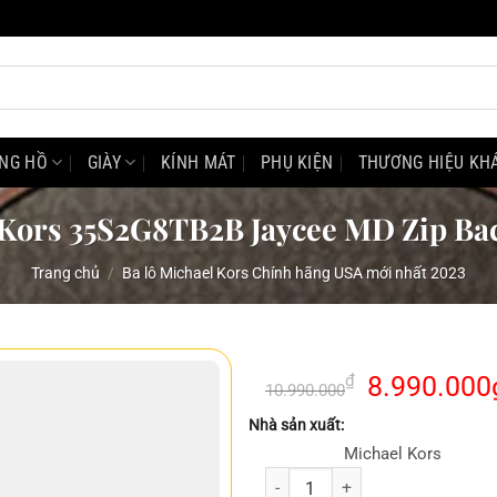
NG HỒ
GIÀY
KÍNH MÁT
PHỤ KIỆN
THƯƠNG HIỆU KH
 Kors 35S2G8TB2B Jaycee MD Zip B
Trang chủ
/
Ba lô Michael Kors Chính hãng USA mới nhất 2023
Giá
₫
8.990.000
10.990.000
gốc
Nhà sản xuất:
là:
Michael Kors
10.990.000
Balo Michael Kors 35S2G8TB2B J