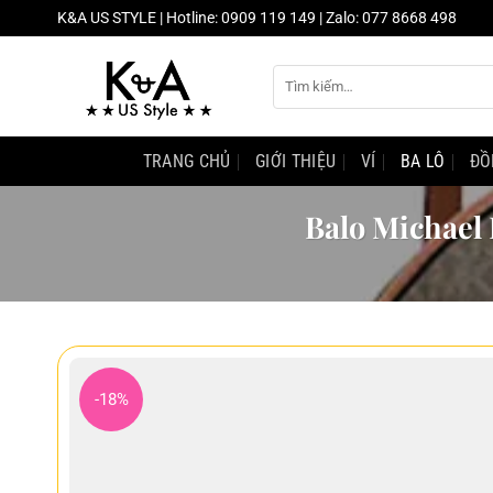
Chuyển
K&A US STYLE | Hotline: 0909 119 149 | Zalo: 077 8668 498
đến
nội
Tìm
dung
kiếm:
TRANG CHỦ
GIỚI THIỆU
VÍ
BA LÔ
ĐỒ
Balo Michael
-18%