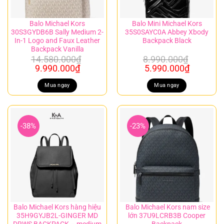
Balo Michael Kors
Balo Mini Michael Kors
30S3GYDB6B Sally Medium 2-
35S0SAYC0A Abbey Xbody
In-1 Logo and Faux Leather
Backpack Black
Backpack Vanilla
14.580.000
₫
8.990.000
₫
Giá
Giá
Giá
Giá
9.990.000
₫
5.990.000
₫
gốc
hiện
gốc
hiện
là:
tại
là:
tại
Mua ngay
Mua ngay
14.580.000₫.
là:
8.990.000₫.
là:
9.990.000₫.
5.990.00
-38%
-23%
Balo Michael Kors hàng hiệu
Balo Michael Kors nam size
35H9GYJB2L-GINGER MD
lớn 37U9LCRB3B Cooper