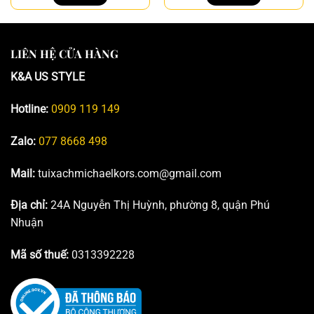
11.990.000₫.
là:
8.490.000₫.
là:
8.990.000₫.
5.490.00
LIÊN HỆ CỬA HÀNG
K&A US STYLE
Hotline:
0909 119 149
Zalo:
077 8668 498
Mail:
tuixachmichaelkors.com@gmail.com
Địa chỉ:
24A Nguyễn Thị Huỳnh, phường 8, quận Phú
Nhuận
Mã số thuế:
0313392228