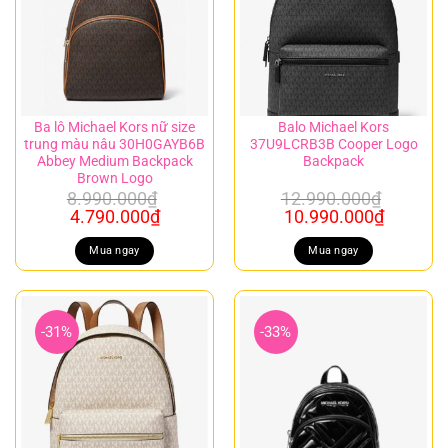
Ba lô Michael Kors nữ size
Balo Michael Kors
trung màu nâu 30H0GAYB6B
37U9LCRB3B Cooper Logo
Abbey Medium Backpack
Backpack
Brown Logo
8.990.000
₫
12.990.000
₫
Giá
Giá
Giá
Giá
4.790.000
₫
10.990.000
₫
gốc
hiện
gốc
hiện
là:
tại
là:
tại
Mua ngay
Mua ngay
8.990.000₫.
là:
12.990.000₫.
là:
4.790.000₫.
10.990.
-31%
-33%