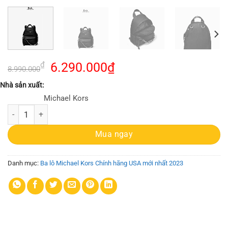
Giá
Giá
₫
6.290.000
₫
8.990.000
gốc
hiện
Nhà sản xuất:
là:
tại
Michael Kors
8.990.000₫.
là:
Balo Michael Kors mini Slater Black Leather Backpack, balo MK mini hà
6.290.000₫.
Mua ngay
Danh mục:
Ba lô Michael Kors Chính hãng USA mới nhất 2023