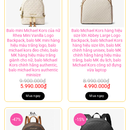
Balo mini Michael Kors của nữ
Balo Michael Kors hàng hiệu
Rhea Mini Vanilla Logo
size lớn Abbey Large Logo
Backpack, balo MK mini hàng
Backpack, balo Michael Kors
hiệu màu trắng logo, balo
hàng hiệu size lớn, balo MK
michael kors đeo chéo, balo
chính hãng unisex, balo MK
MK hàng hiệu màu trắng
chính hãng hàng hiệu màu
giành cho nữ, balo Michael
trắng, balo MK du lịch, balo
Kors chính hãng authentic,
Michael Kors công sở đựng
balo michael kors authentic
vừa laptop
minisize
9.900.000
₫
8.990.000
₫
Giá
Giá
Giá
Giá
5.990.000
₫
4.990.000
₫
gốc
hiện
gốc
hiện
là:
tại
là:
tại
Mua ngay
Mua ngay
9.900.000₫.
là:
8.990.000₫.
là:
5.990.000₫.
4.990.00
-47%
-15%