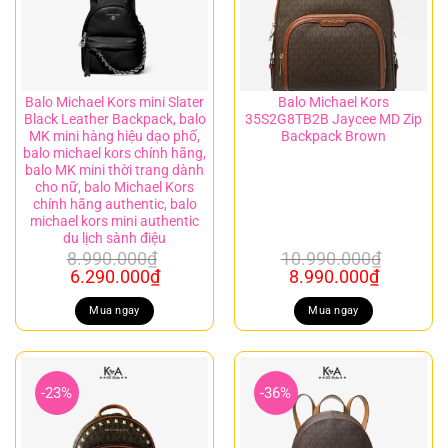
Balo Michael Kors mini Slater
Balo Michael Kors
Black Leather Backpack, balo
35S2G8TB2B Jaycee MD Zip
MK mini hàng hiệu dạo phố,
Backpack Brown
balo michael kors chính hãng,
balo MK mini thời trang dành
cho nữ, balo Michael Kors
chính hãng authentic, balo
michael kors mini authentic
du lịch sành điệu
8.990.000
₫
10.990.000
₫
Giá
Giá
Giá
Giá
6.290.000
₫
8.990.000
₫
gốc
hiện
gốc
hiện
là:
tại
là:
tại
Mua ngay
Mua ngay
8.990.000₫.
là:
10.990.000₫.
là:
6.290.000₫.
8.990.00
-23%
-36%