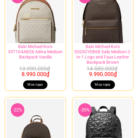
Balo Michael Kors
Balo Michael Kors
35T1G4AB2B Adina Medium
30S3GYDB6B Sally Medium 2-
Backpack Vanilla
In-1 Logo and Faux Leather
Backpack Brown
13.990.000
₫
14.580.000
₫
Giá
Giá
Giá
Giá
8.990.000
₫
9.990.000
₫
gốc
hiện
gốc
hiện
là:
tại
là:
tại
Mua ngay
Mua ngay
13.990.000₫.
là:
14.580.000₫.
là:
8.990.000₫.
9.990.00
-22%
-35%