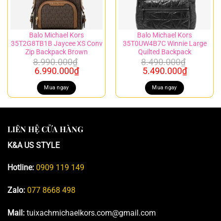
Balo Michael Kors
Balo Michael Kors
35T2G8TB1B Jaycee XS Conv
35T0UW4B7C Winnie Large
Zip Backpack Brown
Quilted Backpack
8.990.000
₫
8.490.000
₫
Giá
Giá
Giá
Giá
6.990.000
₫
5.490.000
₫
gốc
hiện
gốc
hiện
là:
tại
là:
tại
Mua ngay
Mua ngay
8.990.000₫.
là:
8.490.000₫.
là:
6.990.000₫.
5.490.00
LIÊN HỆ CỬA HÀNG
K&A US STYLE
Hotline:
0909 119 149
Zalo:
077 8668 498
Mail:
tuixachmichaelkors.com@gmail.com