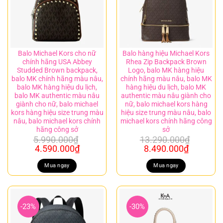
Balo Michael Kors cho nữ
Balo hàng hiệu Michael Kors
chính hãng USA Abbey
Rhea Zip Backpack Brown
Studded Brown backpack,
Logo, balo MK hàng hiệu
balo MK chính hãng màu nâu,
chính hãng màu nâu, balo MK
balo MK hàng hiệu du lịch,
hàng hiệu du lịch, balo MK
balo MK authentic màu nâu
authentic màu nâu giành cho
giành cho nữ, balo michael
nữ, balo michael kors hàng
kors hàng hiệu size trung màu
hiệu size trung màu nâu, balo
nâu, balo michael kors chính
michael kors chính hãng công
hãng công sở
sở
5.990.000
₫
13.290.000
₫
Giá
Giá
Giá
Giá
4.590.000
₫
8.490.000
₫
gốc
hiện
gốc
hiện
là:
tại
là:
tại
Mua ngay
Mua ngay
5.990.000₫.
là:
13.290.000₫.
là:
4.590.000₫.
8.490.00
-23%
-30%