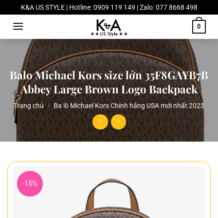
Chuyển
K&A US STYLE | Hotline: 0909 119 149 | Zalo: 077 8668 498
đến
0
nội
dung
Balo Michael Kors size lớn 35F8GAYB7B
Abbey Large Brown Logo Backpack
Trang chủ
/
Ba lô Michael Kors Chính hãng USA mới nhất 2023
-15%