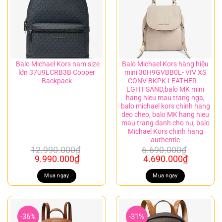
Balo Michael Kors nam size
Balo Michael Kors hàng hiệu
lớn 37U9LCRB3B Cooper
mini 30H9GVBB0L- VIV XS
Backpack
CONV BKPK LEATHER –
LGHT SAND,balo MK mini
hang hieu mau trang nga,
balo michael kors chinh hang
deo cheo, balo MK hang hieu
mau trang danh cho nu, balo
Michael Kors chinh hang
authentic
12.990.000
₫
6.690.000
₫
Giá
Giá
Giá
Giá
9.990.000
₫
4.690.000
₫
gốc
hiện
gốc
hiện
là:
tại
là:
tại
Mua ngay
Mua ngay
12.990.000₫.
là:
6.690.000₫.
là:
9.990.000₫.
4.690.00
-36%
-31%