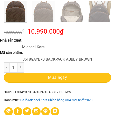
Giá
Giá
₫
10.990.000
₫
13.000.000
gốc
hiện
Nhà sản xuất:
là:
tại
Michael Kors
13.000.000₫.
là:
Mã sản phẩm:
10.990.000₫.
35F8GAYB7B BACKPACK ABBEY BROWN
Balo Michael Kors size lớn 35F8GAYB7B Abbey Large Brown Logo Bac
Mua ngay
SKU:
35F8GAYB7B BACKPACK ABBEY BROWN
Danh mục:
Ba lô Michael Kors Chính hãng USA mới nhất 2023