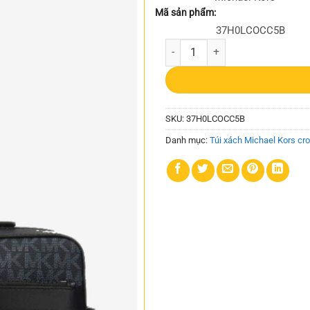
9.490.000₫.
Mã sản phẩm:
37H0LCOCC5B
Túi Xách Michael Kors Màu Xanh
SKU:
37H0LCOCC5B
Danh mục:
Túi xách Michael Kors cr