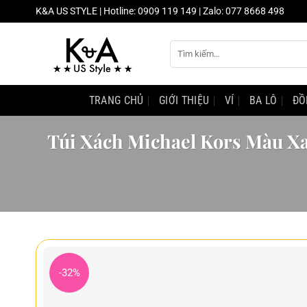
Chuyển
K&A US STYLE | Hotline: 0909 119 149 | Zalo: 077 8668 498
đến
nội
Tìm
dung
kiếm:
TRANG CHỦ
GIỚI THIỆU
VÍ
BA LÔ
ĐỒ
Túi Xách Michael Kors Màu X
-32%