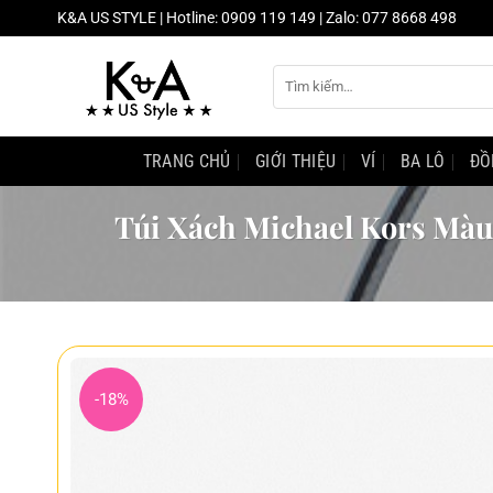
Chuyển
K&A US STYLE | Hotline: 0909 119 149 | Zalo: 077 8668 498
đến
nội
Tìm
dung
kiếm:
TRANG CHỦ
GIỚI THIỆU
VÍ
BA LÔ
ĐỒ
Túi Xách Michael Kors Mà
-18%