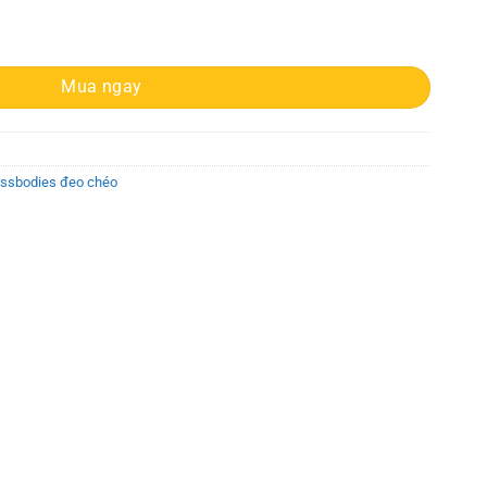
 Đeo Chéo Size Trung 30T2SGRL1L Greenwich Chambray số lượng
Mua ngay
ossbodies đeo chéo