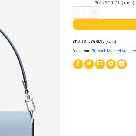
30T2SGRL1L (xanh)
Túi Xách Michael Kors Màu Xanh
SKU:
30T2SGRL1L (xanh)
Danh mục:
Túi xách Michael Kors cr