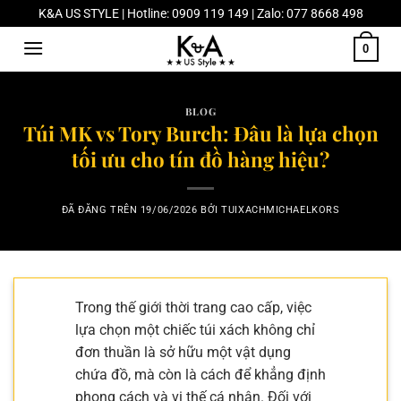
Chuyển
K&A US STYLE | Hotline: 0909 119 149 | Zalo: 077 8668 498
đến
0
nội
dung
BLOG
Túi MK vs Tory Burch: Đâu là lựa chọn
tối ưu cho tín đồ hàng hiệu?
ĐÃ ĐĂNG TRÊN
19/06/2026
BỞI
TUIXACHMICHAELKORS
Trong thế giới thời trang cao cấp, việc
lựa chọn một chiếc túi xách không chỉ
đơn thuần là sở hữu một vật dụng
chứa đồ, mà còn là cách để khẳng định
phong cách và vị thế cá nhân. Đối với