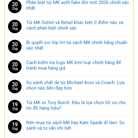
Phân biệt túi MK auth fake đời mới 2026 chính xác
20
nhất
Th6
Túi MK Outlet và Retail khác biệt ở điểm nào và
20
cách phân biệt chính xác
Th6
Bí quyết soi lớp lót túi xách MK chính hãng chuẩn
20
xác nhất
Th6
Cách kiểm tra logo MK kim loại chính hãng để
20
tránh mua hàng giả
Th6
So sánh chất da túi Michael Kors và Coach: Lựa
20
chọn nào bền đẹp hơn
Th6
Túi MK vs Tory Burch: Đâu là lựa chọn tối ưu cho
19
tín đồ hàng hiệu?
Th6
Nên mua túi xách MK hay Kate Spade đi làm: So
19
sánh và tư vấn chi tiết
Th6