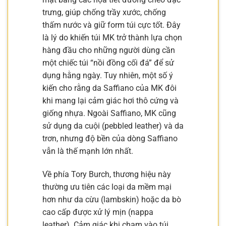
trưng, giúp chống trầy xước, chống
thấm nước và giữ form túi cực tốt. Đây
là lý do khiến túi MK trở thành lựa chọn
hàng đầu cho những người dùng cần
một chiếc túi “nồi đồng cối đá” để sử
dụng hằng ngày. Tuy nhiên, một số ý
kiến cho rằng da Saffiano của MK đôi
khi mang lại cảm giác hơi thô cứng và
giống nhựa. Ngoài Saffiano, MK cũng
sử dụng da cuội (pebbled leather) và da
trơn, nhưng độ bền của dòng Saffiano
vẫn là thế mạnh lớn nhất.
Về phía Tory Burch, thương hiệu này
thường ưu tiên các loại da mềm mại
hơn như da cừu (lambskin) hoặc da bò
cao cấp được xử lý mịn (nappa
leather). Cảm giác khi chạm vào túi