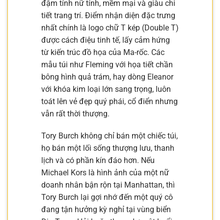
đậm tính nữ tính, mềm mại và giàu chi
tiết trang trí. Điểm nhận diện đặc trưng
nhất chính là logo chữ T kép (Double T)
được cách điệu tinh tế, lấy cảm hứng
từ kiến trúc đồ họa của Ma-rốc. Các
mẫu túi như Fleming với họa tiết chần
bông hình quả trám, hay dòng Eleanor
với khóa kim loại lớn sang trọng, luôn
toát lên vẻ đẹp quý phái, cổ điển nhưng
vẫn rất thời thượng.
Tory Burch không chỉ bán một chiếc túi,
họ bán một lối sống thượng lưu, thanh
lịch và có phần kín đáo hơn. Nếu
Michael Kors là hình ảnh của một nữ
doanh nhân bận rộn tại Manhattan, thì
Tory Burch lại gợi nhớ đến một quý cô
đang tận hưởng kỳ nghỉ tại vùng biển