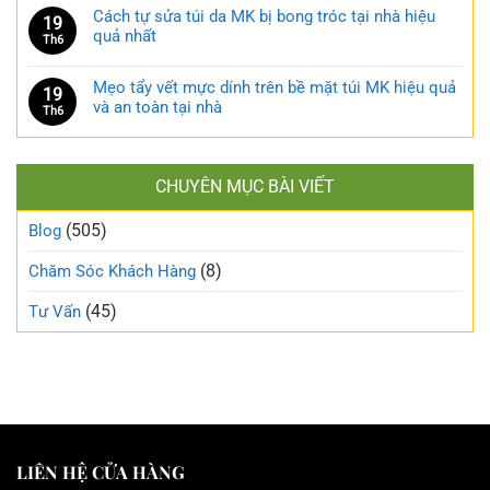
Cách tự sửa túi da MK bị bong tróc tại nhà hiệu
19
quả nhất
Th6
Mẹo tẩy vết mực dính trên bề mặt túi MK hiệu quả
19
và an toàn tại nhà
Th6
CHUYÊN MỤC BÀI VIẾT
(505)
Blog
(8)
Chăm Sóc Khách Hàng
(45)
Tư Vấn
LIÊN HỆ CỬA HÀNG