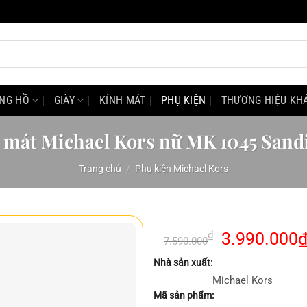
NG HỒ
GIÀY
KÍNH MÁT
PHỤ KIỆN
THƯƠNG HIỆU KH
 mát Michael Kors nữ MK 1045 Sand
Trang chủ
/
Phụ kiện Michael Kors
Giá
₫
3.990.000
7.590.000
gốc
Nhà sản xuất:
là:
Michael Kors
7.590.000₫.
Mã sản phẩm: