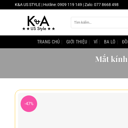
Chuyển
K&A US STYLE | Hotline: 0909 119 149 | Zalo: 077 8668 498
đến
nội
Tìm
dung
kiếm:
TRANG CHỦ
GIỚI THIỆU
VÍ
BA LÔ
ĐỒ
Mắt kính
-47%