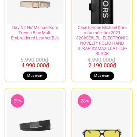
Dây Nịt Nữ Michael Kors
Case Iphone Michael Kors
French Blue Multi
mẫu mới năm 2021
Embroidered Leather Belt
32S9SE8L7L- ELECTRONIC
NOVELTY FOLIO HAND
STRAP XS MAX LEATHER-
BLACK
6.990.000
₫
4.990.000
₫
Giá
Giá
Giá
Giá
4.990.000
₫
2.190.000
₫
gốc
hiện
gốc
hiện
là:
tại
là:
tại
Mua ngay
Mua ngay
6.990.000₫.
là:
4.990.000₫.
là:
4.990.000₫.
2.190.00
-29%
-28%