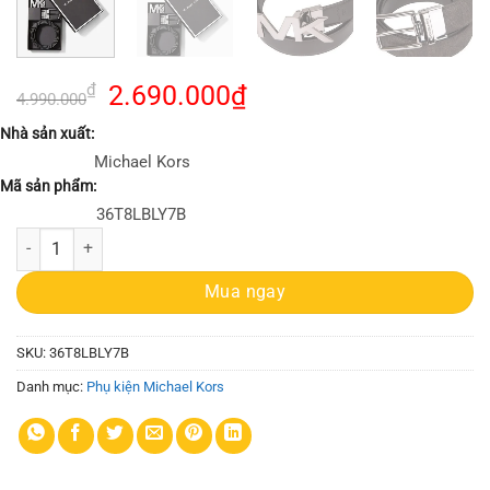
Giá
Giá
₫
2.690.000
₫
4.990.000
gốc
hiện
Nhà sản xuất:
là:
tại
Michael Kors
4.990.000₫.
là:
Mã sản phẩm:
2.690.000₫.
36T8LBLY7B
Set Dây Nịt Nam Michael Kors Màu Nâu 36T8LBLY7B 4 In 1 Belt Box S
Mua ngay
SKU:
36T8LBLY7B
Danh mục:
Phụ kiện Michael Kors