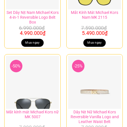
Set Dây Nịt Nam Michael Kors
Mắt Kính Mát Michael Kors
4-in-1 Reversible Logo Belt
Nam MK 2115
Box
6.990.000
₫
7.590.000
₫
Giá
Giá
Giá
Giá
4.990.000
₫
5.490.000
₫
gốc
hiện
gốc
hiện
là:
tại
là:
tại
Mua ngay
Mua ngay
6.990.000₫.
là:
7.590.000₫.
là:
4.990.000₫.
5.490.00
-50%
-25%
Mắt kính mát Michael Kors nữ
Dây Nịt Nữ Michael Kors
MK 5007
Reversible Vanilla Logo and
Leather Waist Belt