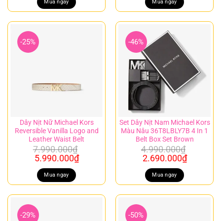
là:
tại
là:
tại
Mua ngay
Mua ngay
7.990.000₫.
là:
7.590.000₫.
là:
5.990.000₫.
3.990.00
-25%
-46%
Dây Nịt Nữ Michael Kors
Set Dây Nịt Nam Michael Kors
Reversible Vanilla Logo and
Màu Nâu 36T8LBLY7B 4 In 1
Leather Waist Belt
Belt Box Set Brown
7.990.000
₫
4.990.000
₫
Giá
Giá
Giá
Giá
5.990.000
₫
2.690.000
₫
gốc
hiện
gốc
hiện
là:
tại
là:
tại
Mua ngay
Mua ngay
7.990.000₫.
là:
4.990.000₫.
là:
5.990.000₫.
2.690.00
-29%
-50%