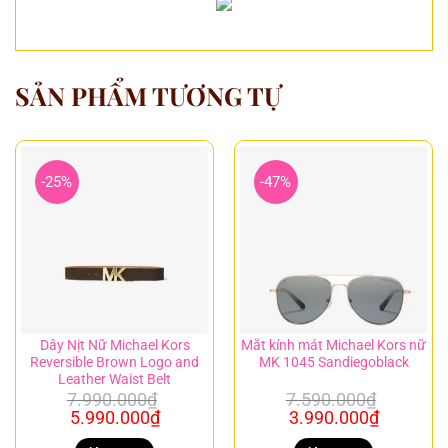
SẢN PHẨM TƯƠNG TỰ
-25%
-47%
Dây Nịt Nữ Michael Kors
Mắt kính mát Michael Kors nữ
Reversible Brown Logo and
MK 1045 Sandiegoblack
Leather Waist Belt
7.990.000
₫
7.590.000
₫
Giá
Giá
Giá
Giá
5.990.000
₫
3.990.000
₫
gốc
hiện
gốc
hiện