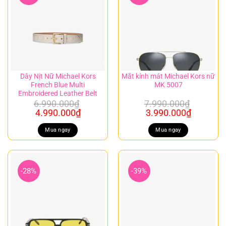
Dây Nịt Nữ Michael Kors
Mắt kính mát Michael Kors nữ
French Blue Multi
MK 5007
Embroidered Leather Belt
6.990.000
₫
7.990.000
₫
Giá
Giá
Giá
Giá
4.990.000
₫
3.990.000
₫
gốc
hiện
gốc
hiện
là:
tại
là:
tại
Mua ngay
Mua ngay
6.990.000₫.
là:
7.990.000₫.
là:
4.990.000₫.
3.990.00
-28%
-39%