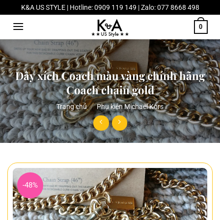
Chuyển
K&A US STYLE | Hotline: 0909 119 149 | Zalo: 077 8668 498
đến
0
nội
dung
Dây xích Coach màu vàng chính hãng
Coach chain gold
Trang chủ
/
Phụ kiện Michael Kors
-48%