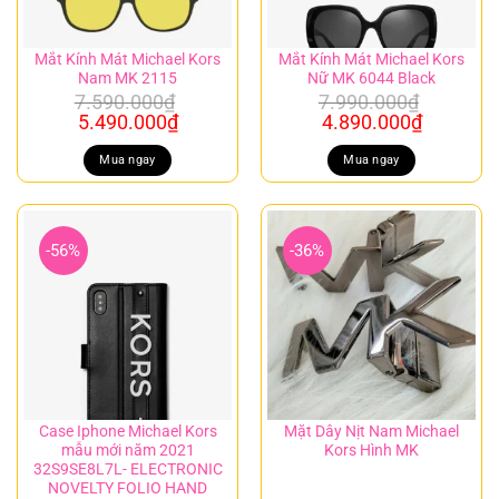
Mắt Kính Mát Michael Kors
Mắt Kính Mát Michael Kors
Nam MK 2115
Nữ MK 6044 Black
7.590.000
₫
7.990.000
₫
Giá
Giá
Giá
Giá
5.490.000
₫
4.890.000
₫
gốc
hiện
gốc
hiện
là:
tại
là:
tại
Mua ngay
Mua ngay
7.590.000₫.
là:
7.990.000₫.
là:
5.490.000₫.
4.890.00
-56%
-36%
Case Iphone Michael Kors
Mặt Dây Nịt Nam Michael
mẫu mới năm 2021
Kors Hình MK
32S9SE8L7L- ELECTRONIC
NOVELTY FOLIO HAND