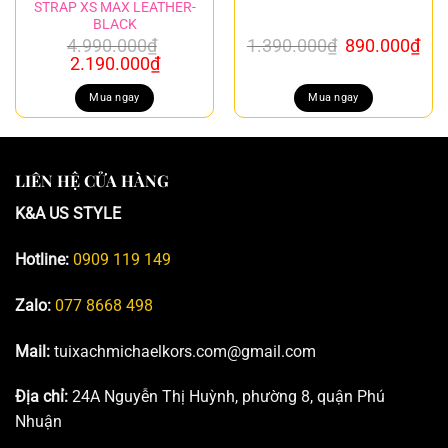
STRAP XS MAX LEATHER-
BLACK
Giá
Giá
4.990.000
₫
1.390.000
₫
890.000
₫
Giá
Giá
gốc
hiệ
2.190.000
₫
gốc
hiện
là:
tại
là:
tại
1.390.000₫.
là:
Mua ngay
Mua ngay
4.990.000₫.
là:
890
2.190.000₫.
LIÊN HỆ CỬA HÀNG
K&A US STYLE
Hotline:
0909 119 149
Zalo:
077 8668 498
Mail:
tuixachmichaelkors.com@gmail.com
Địa chỉ:
24A Nguyễn Thị Huỳnh, phường 8, quận Phú
Nhuận