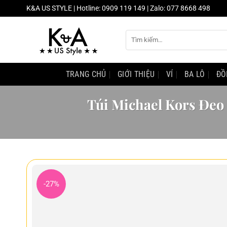
Chuyển
K&A US STYLE | Hotline: 0909 119 149 | Zalo: 077 8668 498
đến
nội
Tìm
dung
kiếm:
TRANG CHỦ
GIỚI THIỆU
VÍ
BA LÔ
ĐỒ
Túi Michael Kors Đe
-27%