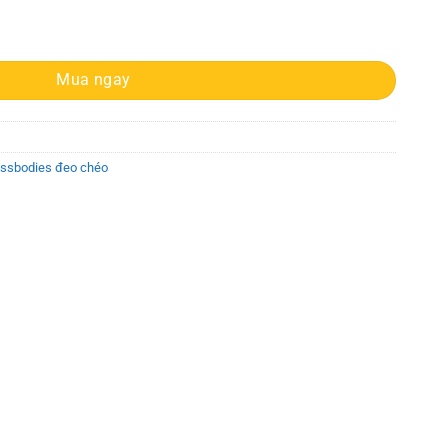
GHMS1B Hamilton SM Satchel Brown Small Bag số lượng
Mua ngay
ossbodies đeo chéo