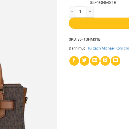
35F1GHMS1B
Túi Michael Kors Đeo Chéo 35F1
SKU:
35F1GHMS1B
Danh mục:
Túi xách Michael Kors cr