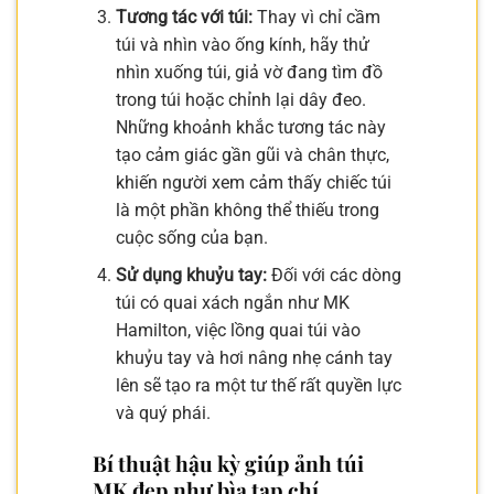
Tương tác với túi:
Thay vì chỉ cầm
túi và nhìn vào ống kính, hãy thử
nhìn xuống túi, giả vờ đang tìm đồ
trong túi hoặc chỉnh lại dây đeo.
Những khoảnh khắc tương tác này
tạo cảm giác gần gũi và chân thực,
khiến người xem cảm thấy chiếc túi
là một phần không thể thiếu trong
cuộc sống của bạn.
Sử dụng khuỷu tay:
Đối với các dòng
túi có quai xách ngắn như MK
Hamilton, việc lồng quai túi vào
khuỷu tay và hơi nâng nhẹ cánh tay
lên sẽ tạo ra một tư thế rất quyền lực
và quý phái.
Bí thuật hậu kỳ giúp ảnh túi
MK đẹp như bìa tạp chí