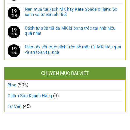
Nên mua túi xách MK hay Kate Spade đi làm: So
19
sánh và tư vấn chi tiết
Th6
Cách tự sửa túi da MK bị bong tróc tại nhà hiệu
19
quả nhất
Th6
Mẹo tẩy vết mực dính trên bề mặt túi MK hiệu quả
19
và an toàn tại nhà
Th6
CHUYÊN MỤC BÀI VIẾT
(505)
Blog
(8)
Chăm Sóc Khách Hàng
(45)
Tư Vấn