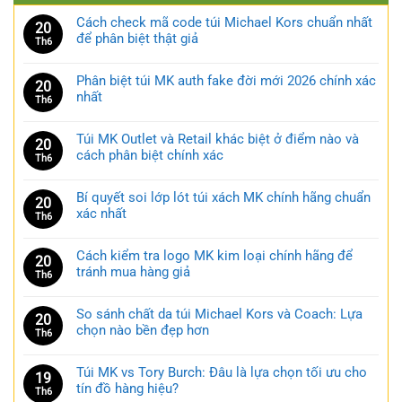
Cách check mã code túi Michael Kors chuẩn nhất
20
để phân biệt thật giả
Th6
Phân biệt túi MK auth fake đời mới 2026 chính xác
20
nhất
Th6
Túi MK Outlet và Retail khác biệt ở điểm nào và
20
cách phân biệt chính xác
Th6
Bí quyết soi lớp lót túi xách MK chính hãng chuẩn
20
xác nhất
Th6
Cách kiểm tra logo MK kim loại chính hãng để
20
tránh mua hàng giả
Th6
So sánh chất da túi Michael Kors và Coach: Lựa
20
chọn nào bền đẹp hơn
Th6
Túi MK vs Tory Burch: Đâu là lựa chọn tối ưu cho
19
tín đồ hàng hiệu?
Th6