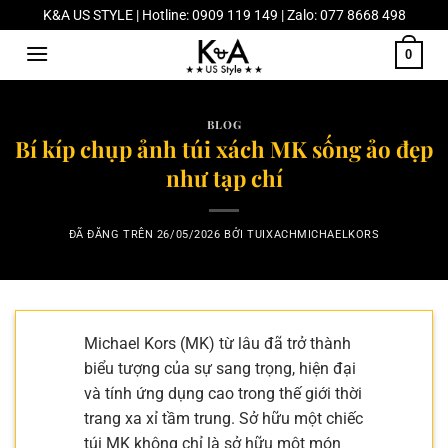
Chuyển
K&A US STYLE | Hotline: 0909 119 149 | Zalo: 077 8668 498
đến
0
nội
dung
BLOG
Bí kíp chụp ảnh túi xách MK sống ảo đẹp
như tạp chí
ĐÃ ĐĂNG TRÊN
26/05/2026
BỞI
TUIXACHMICHAELKORS
Michael Kors (MK) từ lâu đã trở thành
biểu tượng của sự sang trọng, hiện đại
và tính ứng dụng cao trong thế giới thời
trang xa xỉ tầm trung. Sở hữu một chiếc
túi MK không chỉ là sở hữu một món