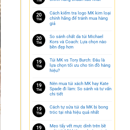
Th6
Cách kiểm tra logo MK kim loại
20
chính hãng để tránh mua hàng
Th6
giả
So sánh chất da túi Michael
20
Kors và Coach: Lựa chọn nào
Th6
bền đẹp hơn
Túi MK vs Tory Burch: Đâu là
19
lựa chọn tối ưu cho tín đồ hàng
Th6
hiệu?
Nên mua túi xách MK hay Kate
19
Spade đi làm: So sánh và tư vấn
Th6
chi tiết
Cách tự sửa túi da MK bị bong
19
tróc tại nhà hiệu quả nhất
Th6
Mẹo tẩy vết mực dính trên bề
19