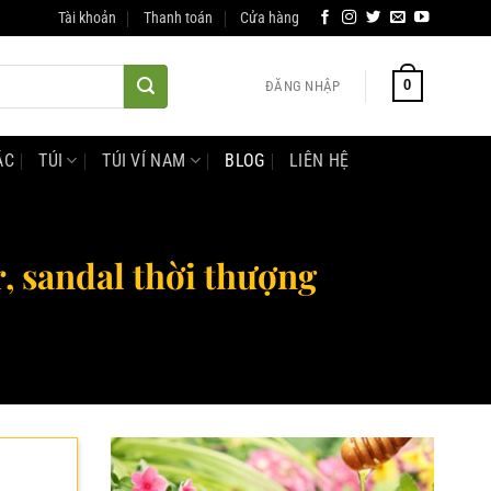
Tài khoản
Thanh toán
Cửa hàng
0
ĐĂNG NHẬP
ÁC
TÚI
TÚI VÍ NAM
BLOG
LIÊN HỆ
r, sandal thời thượng