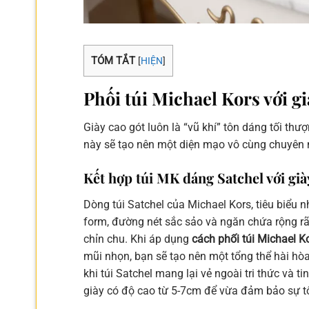
TÓM TẮT
[
HIỆN
]
Phối túi Michael Kors với gi
Giày cao gót luôn là “vũ khí” tôn dáng tối thư
này sẽ tạo nên một diện mạo vô cùng chuyên 
Kết hợp túi MK dáng Satchel với gi
Dòng túi Satchel của Michael Kors, tiêu biểu 
form, đường nét sắc sảo và ngăn chứa rộng rã
chỉn chu. Khi áp dụng
cách phối túi Michael Ko
mũi nhọn, bạn sẽ tạo nên một tổng thể hài hòa
khi túi Satchel mang lại vẻ ngoài tri thức và 
giày có độ cao từ 5-7cm để vừa đảm bảo sự tô