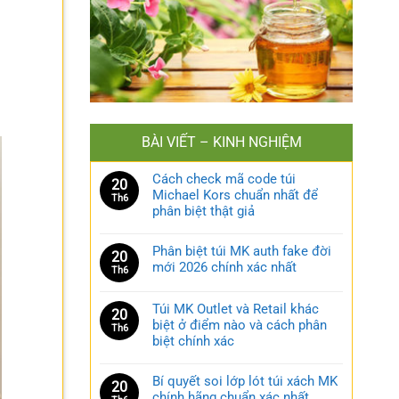
BÀI VIẾT – KINH NGHIỆM
Cách check mã code túi
20
Michael Kors chuẩn nhất để
Th6
phân biệt thật giả
Phân biệt túi MK auth fake đời
20
mới 2026 chính xác nhất
Th6
Túi MK Outlet và Retail khác
20
biệt ở điểm nào và cách phân
Th6
biệt chính xác
Bí quyết soi lớp lót túi xách MK
20
chính hãng chuẩn xác nhất