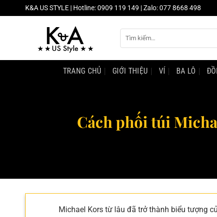
Chuyển
K&A US STYLE | Hotline: 0909 119 149 | Zalo: 077 8668 498
đến
nội
Tìm
dung
kiếm:
TRANG CHỦ
GIỚI THIỆU
VÍ
BA LÔ
ĐỒ
Cách phối túi Michae
Michael Kors từ lâu đã trở thành biểu tượng củ