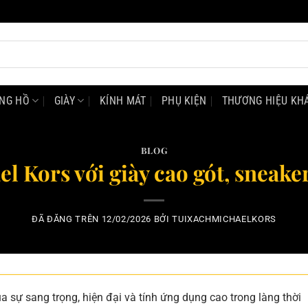
NG HỒ
GIÀY
KÍNH MÁT
PHỤ KIỆN
THƯƠNG HIỆU KH
BLOG
l Kors với giày cao gót, sneake
ĐÃ ĐĂNG TRÊN
12/02/2026
BỞI
TUIXACHMICHAELKORS
a sự sang trọng, hiện đại và tính ứng dụng cao trong làng thời