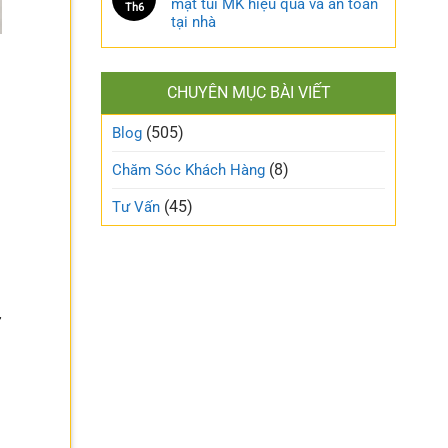
mặt túi MK hiệu quả và an toàn
Th6
tại nhà
CHUYÊN MỤC BÀI VIẾT
(505)
Blog
(8)
Chăm Sóc Khách Hàng
(45)
Tư Vấn
ự