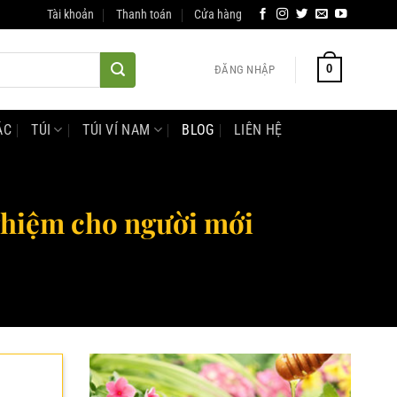
Tài khoản
Thanh toán
Cửa hàng
0
ĐĂNG NHẬP
ÁC
TÚI
TÚI VÍ NAM
BLOG
LIÊN HỆ
ghiệm cho người mới