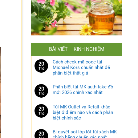
BÀI VIẾT – KINH NGHIỆM
Cách check mã code túi
20
Michael Kors chuẩn nhất để
Th6
phân biệt thật giả
Phân biệt túi MK auth fake đời
20
mới 2026 chính xác nhất
Th6
Túi MK Outlet và Retail khác
20
biệt ở điểm nào và cách phân
Th6
biệt chính xác
Bí quyết soi lớp lót túi xách MK
20
chính hãng chuẩn xác nhất