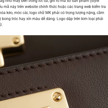
ag nhỏ may bên trong lót túi, ghi rõ mã số sản phẩm (style
ếu mã này trên website chính thức hoặc các trang web kiểm tra
 khóa kéo, móc cài, logo chữ MK phải có trọng lượng nặng, cầm
 bong tróc hay xỉn màu dễ dàng. Logo dập trên kim loại phải
ữ.