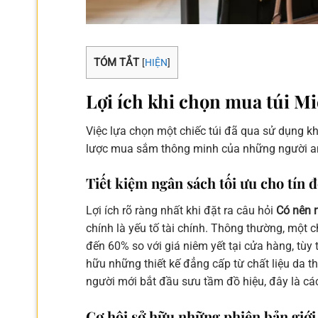
TÓM TẮT
[
HIỆN
]
Lợi ích khi chọn mua túi M
Việc lựa chọn một chiếc túi đã qua sử dụng 
lược mua sắm thông minh của những người am
Tiết kiệm ngân sách tối ưu cho tín đ
Lợi ích rõ ràng nhất khi đặt ra câu hỏi
Có nên 
chính là yếu tố tài chính. Thông thường, một 
đến 60% so với giá niêm yết tại cửa hàng, tù
hữu những thiết kế đẳng cấp từ chất liệu da t
người mới bắt đầu sưu tầm đồ hiệu, đây là các
Cơ hội sở hữu những phiên bản giới