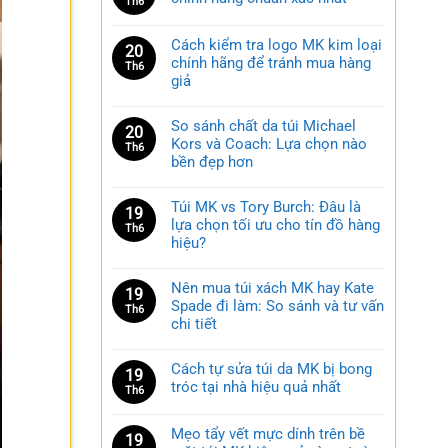
Th6
Cách kiểm tra logo MK kim loại
20
chính hãng để tránh mua hàng
Th6
giả
So sánh chất da túi Michael
20
Kors và Coach: Lựa chọn nào
Th6
bền đẹp hơn
Túi MK vs Tory Burch: Đâu là
19
lựa chọn tối ưu cho tín đồ hàng
Th6
hiệu?
Nên mua túi xách MK hay Kate
19
Spade đi làm: So sánh và tư vấn
Th6
chi tiết
Cách tự sửa túi da MK bị bong
19
tróc tại nhà hiệu quả nhất
Th6
Mẹo tẩy vết mực dính trên bề
19