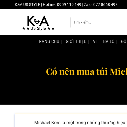
Chuyển
K&A US STYLE | Hotline: 0909 119 149 | Zalo: 077 8668 498
đến
nội
Tìm
dung
kiếm:
TRANG CHỦ
GIỚI THIỆU
VÍ
BA LÔ
ĐỒ
Có nên mua túi Mic
Michael Kors là một trong những thương hiệu t