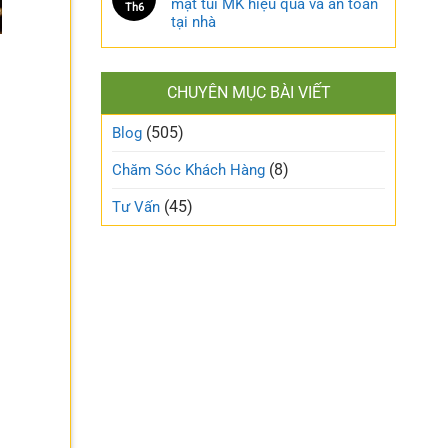
mặt túi MK hiệu quả và an toàn
Th6
tại nhà
CHUYÊN MỤC BÀI VIẾT
(505)
Blog
(8)
Chăm Sóc Khách Hàng
(45)
Tư Vấn