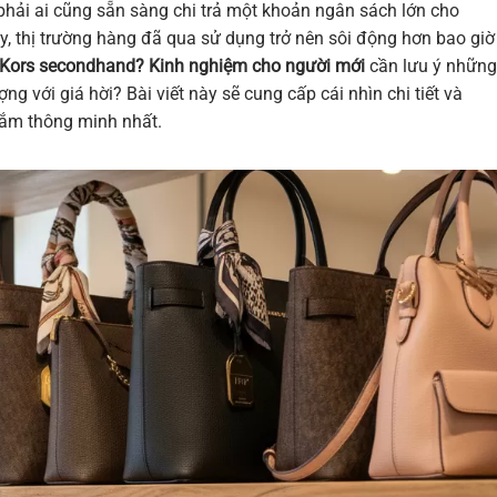
phải ai cũng sẵn sàng chi trả một khoản ngân sách lớn cho
y, thị trường hàng đã qua sử dụng trở nên sôi động hơn bao giờ
 Kors secondhand? Kinh nghiệm cho người mới
cần lưu ý những
 với giá hời? Bài viết này sẽ cung cấp cái nhìn chi tiết và
sắm thông minh nhất.