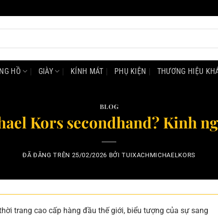
NG HỒ
GIÀY
KÍNH MÁT
PHỤ KIỆN
THƯƠNG HIỆU KH
BLOG
hael Kors secondhand? Kinh n
ĐÃ ĐĂNG TRÊN
25/02/2026
BỞI
TUIXACHMICHAELKORS
hời trang cao cấp hàng đầu thế giới, biểu tượng của sự sang