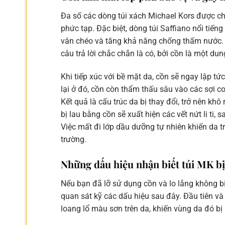
Đa số các dòng túi xách Michael Kors được chế
phức tạp. Đặc biệt, dòng túi Saffiano nổi tiến
vân chéo và tăng khả năng chống thấm nước.
câu trả lời chắc chắn là có, bởi cồn là một d
Khi tiếp xúc với bề mặt da, cồn sẽ ngay lập t
lại ở đó, cồn còn thẩm thấu sâu vào các sợi co
Kết quả là cấu trúc da bị thay đổi, trở nên kh
bị lau bằng cồn sẽ xuất hiện các vết nứt li ti,
Việc mất đi lớp dầu dưỡng tự nhiên khiến da t
trường.
Những dấu hiệu nhận biết túi MK b
Nếu bạn đã lỡ sử dụng cồn và lo lắng không b
quan sát kỹ các dấu hiệu sau đây. Đầu tiên và
loang lổ màu sơn trên da, khiến vùng da đó b