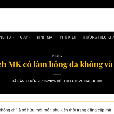
NG HỒ
GIÀY
KÍNH MÁT
PHỤ KIỆN
THƯƠNG HIỆU KH
BLOG
ch MK có làm hỏng da không và 
ĐÃ ĐĂNG TRÊN
20/05/2026
BỞI
TUIXACHMICHAELKORS
không chỉ là sở hữu một món phụ kiện thời trang đẳng cấp mà