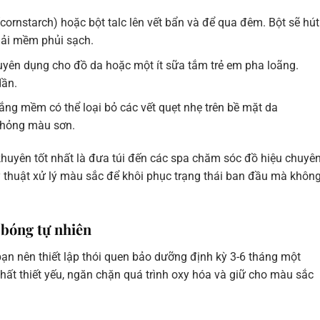
(cornstarch) hoặc bột talc lên vết bẩn và để qua đêm. Bột sẽ hút
hải mềm phủi sạch.
yên dụng cho đồ da hoặc một ít sữa tắm trẻ em pha loãng.
dần.
rắng mềm có thể loại bỏ các vết quẹt nhẹ trên bề mặt da
 hỏng màu sơn.
 khuyên tốt nhất là đưa túi đến các spa chăm sóc đồ hiệu chuyê
 thuật xử lý màu sắc để khôi phục trạng thái ban đầu mà khôn
 bóng tự nhiên
bạn nên thiết lập thói quen bảo dưỡng định kỳ 3-6 tháng một
hất thiết yếu, ngăn chặn quá trình oxy hóa và giữ cho màu sắc