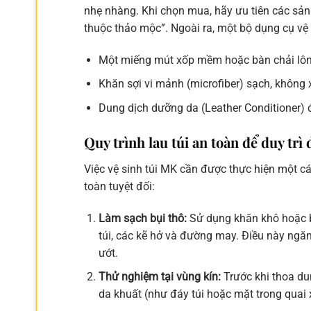
nhẹ nhàng. Khi chọn mua, hãy ưu tiên các sản
thuộc thảo mộc”. Ngoài ra, một bộ dụng cụ vệ
Một miếng mút xốp mềm hoặc bàn chải lông
Khăn sợi vi mảnh (microfiber) sạch, không x
Dung dịch dưỡng da (Leather Conditioner) đ
Quy trình lau túi an toàn để duy tr
Việc vệ sinh túi MK cần được thực hiện một c
toàn tuyệt đối:
Làm sạch bụi thô:
Sử dụng khăn khô hoặc b
túi, các kẽ hở và đường may. Điều này ngăn 
ướt.
Thử nghiệm tại vùng kín:
Trước khi thoa du
da khuất (như đáy túi hoặc mặt trong quai 