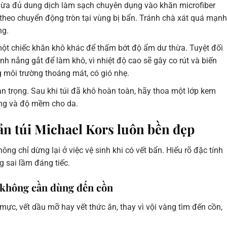
a đủ dung dịch làm sạch chuyên dụng vào khăn microfiber
g theo chuyển động tròn tại vùng bị bẩn. Tránh chà xát quá mạnh
ng.
một chiếc khăn khô khác để thấm bớt độ ẩm dư thừa. Tuyệt đối
h nắng gắt để làm khô, vì nhiệt độ cao sẽ gây co rút và biến
g môi trường thoáng mát, có gió nhẹ.
n trọng. Sau khi túi đã khô hoàn toàn, hãy thoa một lớp kem
ng và độ mềm cho da.
ản túi Michael Kors luôn bền đẹp
hông chỉ dừng lại ở việc vệ sinh khi có vết bẩn. Hiểu rõ đặc tính
 sai lầm đáng tiếc.
à không cần dùng đến cồn
ực, vết dầu mỡ hay vết thức ăn, thay vì vội vàng tìm đến cồn,