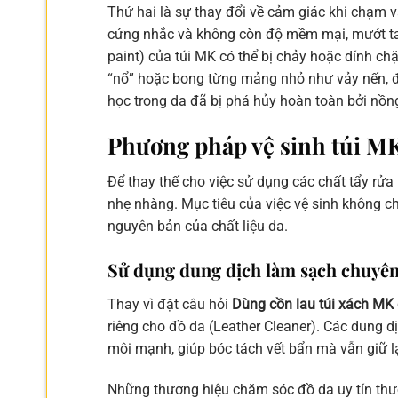
Thứ hai là sự thay đổi về cảm giác khi chạm v
cứng nhắc và không còn độ mềm mại, mướt ta
paint) của túi MK có thể bị chảy hoặc dính ch
“nổ” hoặc bong từng mảng nhỏ như vảy nến, đó
học trong da đã bị phá hủy hoàn toàn bởi nồn
Phương pháp vệ sinh túi MK
Để thay thế cho việc sử dụng các chất tẩy rửa
nhẹ nhàng. Mục tiêu của việc vệ sinh không c
nguyên bản của chất liệu da.
Sử dụng dung dịch làm sạch chuyên
Thay vì đặt câu hỏi
Dùng cồn lau túi xách MK
riêng cho đồ da (Leather Cleaner). Các dung 
môi mạnh, giúp bóc tách vết bẩn mà vẫn giữ lạ
Những thương hiệu chăm sóc đồ da uy tín thư