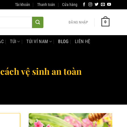
Tài khoản
Thanh toán
Cửa hàng
0
ĐĂNG NHẬP
ÁC
TÚI
TÚI VÍ NAM
BLOG
LIÊN HỆ
cách vệ sinh an toàn