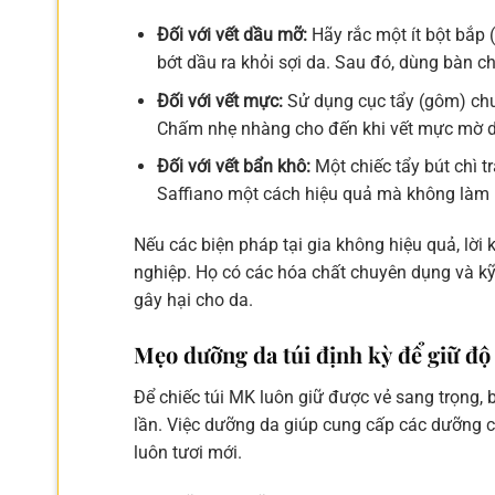
Đối với vết dầu mỡ:
Hãy rắc một ít bột bắp 
bớt dầu ra khỏi sợi da. Sau đó, dùng bàn c
Đối với vết mực:
Sử dụng cục tẩy (gôm) chu
Chấm nhẹ nhàng cho đến khi vết mực mờ 
Đối với vết bẩn khô:
Một chiếc tẩy bút chì t
Saffiano một cách hiệu quả mà không làm
Nếu các biện pháp tại gia không hiệu quả, lời
nghiệp. Họ có các hóa chất chuyên dụng và kỹ
gây hại cho da.
Mẹo dưỡng da túi định kỳ để giữ độ
Để chiếc túi MK luôn giữ được vẻ sang trọng, 
lần. Việc dưỡng da giúp cung cấp các dưỡng c
luôn tươi mới.