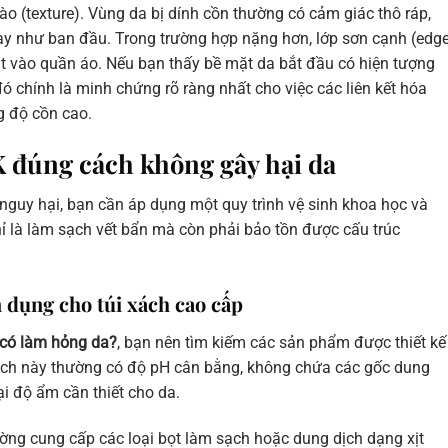
ào (texture). Vùng da bị dính cồn thường có cảm giác thô ráp,
y như ban đầu. Trong trường hợp nặng hơn, lớp sơn cạnh (edg
ặt vào quần áo. Nếu bạn thấy bề mặt da bắt đầu có hiện tượng
 chính là minh chứng rõ ràng nhất cho việc các liên kết hóa
g độ cồn cao.
 đúng cách không gây hại da
 nguy hại, bạn cần áp dụng một quy trình vệ sinh khoa học và
hỉ là làm sạch vết bẩn mà còn phải bảo tồn được cấu trúc
 dụng cho túi xách cao cấp
 có làm hỏng da?
, bạn nên tìm kiếm các sản phẩm được thiết kế
dịch này thường có độ pH cân bằng, không chứa các gốc dung
i độ ẩm cần thiết cho da.
ờng cung cấp các loại bọt làm sạch hoặc dung dịch dạng xịt