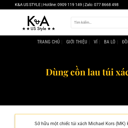
Chuyển
K&A US STYLE | Hotline: 0909 119 149 | Zalo: 077 8668 498
đến
nội
Tìm
dung
kiếm:
TRANG CHỦ
GIỚI THIỆU
VÍ
BA LÔ
ĐỒ
Dùng cồn lau túi xá
Sở hữu một chiếc túi xách Michael Kors (MK) 