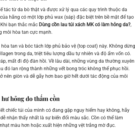
 tác từ da bò thật và được xử lý qua các quy trình thuộc da
g của hãng có một lớp phủ wax (sáp) đặc biệt trên bề mặt để tạo
 Khi bạn thắc mắc
Dùng cồn lau túi xách MK có làm hỏng da?
,
ung môi hòa tan cực mạnh.
ức hòa tan và bóc tách lớp phủ bảo vệ (top coat) này. Không dừn
llagen trong da, triệt tiêu lượng dầu tự nhiên và độ ẩm vốn có.
ô ráp, mất đi độ đàn hồi. Về lâu dài, những vùng da thường xuyên
 sau đó lan rộng thành những vết bong tróc không thể phục hồi.
rở nên giòn và dễ gãy hơn bao giờ hết dưới tác động của môi
ị hư hỏng do thấm cồn
iết chiếc túi của mình có đang gặp nguy hiểm hay không, hãy
 dễ nhận thấy nhất là sự biến đổi màu sắc. Cồn có thể làm
ị nhạt màu hơn hoặc xuất hiện những vệt trắng mờ đục.