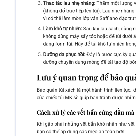
Thao tác lau nhẹ nhàng:
Thấm một lượng vừ
(không đổ trực tiếp lên túi). Lau nhẹ nhàn
vì có thể làm mòn lớp vân Saffiano đặc trư
Làm khô tự nhiên:
Sau khi lau sạch, dùng 
không dùng máy sấy tóc hoặc để túi dưới án
dạng form túi. Hãy để túi khô tự nhiên tron
Dưỡng da phục hồi:
Đây là bước cực kỳ qua
dưỡng chuyên dụng mỏng để tái tạo độ bó
Lưu ý quan trọng để bảo qu
Bảo quản túi xách là một hành trình liên tục, k
của chiếc túi MK sẽ giúp bạn tránh được những
Cách xử lý các vết bẩn cứng đầu m
Khi gặp phải những vết bẩn khó nhằn như vết m
bạn có thể áp dụng các mẹo an toàn hơn: