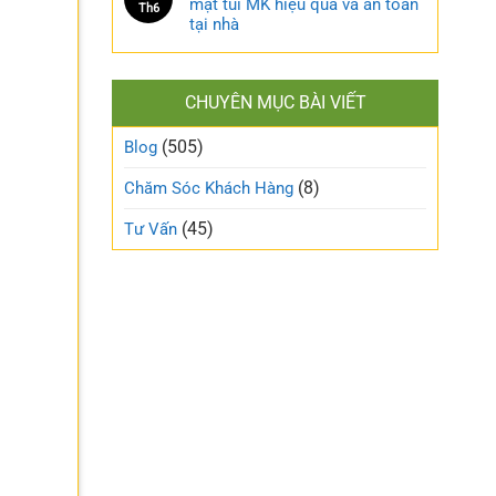
mặt túi MK hiệu quả và an toàn
Th6
tại nhà
CHUYÊN MỤC BÀI VIẾT
(505)
Blog
g
(8)
Chăm Sóc Khách Hàng
(45)
Tư Vấn