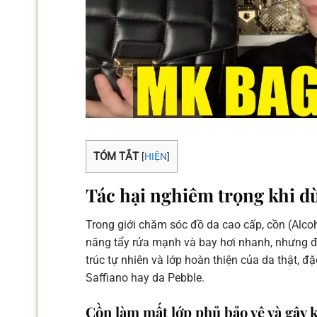
TÓM TẮT
[
HIỆN
]
Tác hại nghiêm trọng khi d
Trong giới chăm sóc đồ da cao cấp, cồn (Alco
năng tẩy rửa mạnh và bay hơi nhanh, nhưng đ
trúc tự nhiên và lớp hoàn thiện của da thật, đ
Saffiano hay da Pebble.
Cồn làm mất lớp phủ bảo vệ và gây 