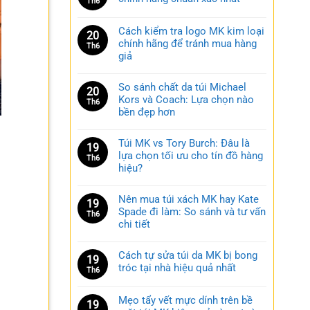
Th6
Cách kiểm tra logo MK kim loại
20
chính hãng để tránh mua hàng
Th6
giả
So sánh chất da túi Michael
20
Kors và Coach: Lựa chọn nào
Th6
bền đẹp hơn
Túi MK vs Tory Burch: Đâu là
19
lựa chọn tối ưu cho tín đồ hàng
Th6
hiệu?
Nên mua túi xách MK hay Kate
19
Spade đi làm: So sánh và tư vấn
Th6
chi tiết
Cách tự sửa túi da MK bị bong
19
tróc tại nhà hiệu quả nhất
Th6
Mẹo tẩy vết mực dính trên bề
19