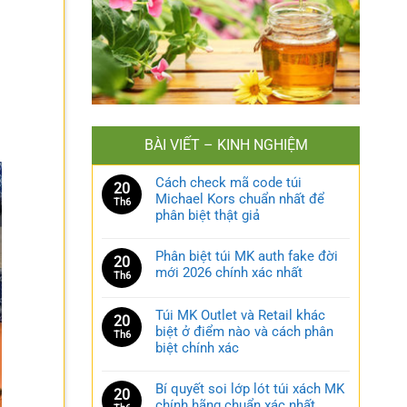
BÀI VIẾT – KINH NGHIỆM
Cách check mã code túi
20
Michael Kors chuẩn nhất để
Th6
phân biệt thật giả
Phân biệt túi MK auth fake đời
20
mới 2026 chính xác nhất
Th6
Túi MK Outlet và Retail khác
20
biệt ở điểm nào và cách phân
Th6
biệt chính xác
Bí quyết soi lớp lót túi xách MK
20
chính hãng chuẩn xác nhất