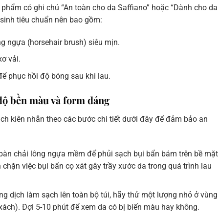
 phẩm có ghi chú “An toàn cho da Saffiano” hoặc “Dành cho da
 sinh tiêu chuẩn nên bao gồm:
 ngựa (horsehair brush) siêu mịn.
ơ vải.
ể phục hồi độ bóng sau khi lau.
ì độ bền màu và form dáng
ách kiên nhẫn theo các bước chi tiết dưới đây để đảm bảo an
àn chải lông ngựa mềm để phủi sạch bụi bẩn bám trên bề mặt
chặn việc bụi bẩn cọ xát gây trầy xước da trong quá trình lau
ng dịch làm sạch lên toàn bộ túi, hãy thử một lượng nhỏ ở vùng
xách). Đợi 5-10 phút để xem da có bị biến màu hay không.