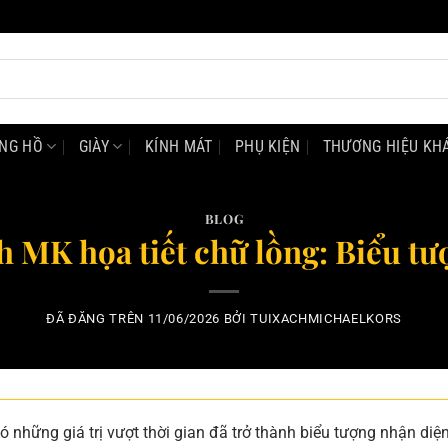
NG HỒ
GIÀY
KÍNH MÁT
PHỤ KIỆN
THƯƠNG HIỆU KH
BLOG
ch MK họa tiết chữ lồng: Biểu tư
ĐÃ ĐĂNG TRÊN
11/06/2026
BỞI
TUIXACHMICHAELKORS
có những giá trị vượt thời gian đã trở thành biểu tượng nhận diệ