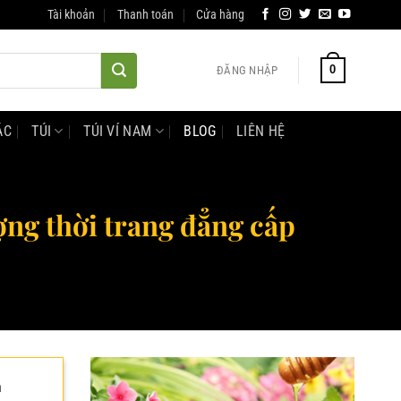
Tài khoản
Thanh toán
Cửa hàng
0
ĐĂNG NHẬP
ÁC
TÚI
TÚI VÍ NAM
BLOG
LIÊN HỆ
ợng thời trang đẳng cấp
n