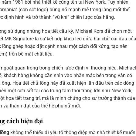
năm 1981 bởi nhà thiết kế cùng tên tại New York. Tuy nhiên,
gomania” (cơn sốt logo) bùng nổ mạnh mẽ trong làng mốt thế
c định hình và trở thành “vũ khí” chiến lược của hãng.
ờng sử dụng những họa tiết cầu kỳ, Michael Kors đã chọn một
ết MK Signature là sự kết hợp khéo léo giữa hai chữ cái đầu củ
c lồng ghép hoặc đặt cạnh nhau một cách đối xứng, tạo nên
ern) trên bề mặt chất liệu.
ngoặt quan trọng trong chiến lược định vị thương hiệu. Michael
, khách hàng không cần nhìn vào nhãn mác bên trong vẫn có
a ông. Họa tiết chữ lồng này đã xuất hiện lần đầu trên các dòng
n một cơn sốt tại các trung tâm thời trang lớn như New York,
t họa tiết trang trí, mà là minh chứng cho sự trưởng thành của
in và thành đạt của thế hệ phụ nữ mới.
ng cách hiện đại
 lồng
không thể thiếu đi yếu tố thông điệp mà nhà thiết kế muốn