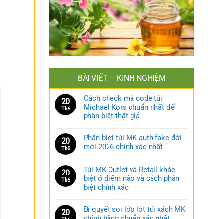
i
BÀI VIẾT – KINH NGHIỆM
Cách check mã code túi
20
Michael Kors chuẩn nhất để
Th6
phân biệt thật giả
Phân biệt túi MK auth fake đời
20
mới 2026 chính xác nhất
Th6
Túi MK Outlet và Retail khác
20
biệt ở điểm nào và cách phân
Th6
biệt chính xác
Bí quyết soi lớp lót túi xách MK
20
chính hãng chuẩn xác nhất