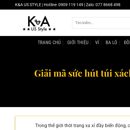
Chuyển
K&A US STYLE | Hotline: 0909 119 149 | Zalo: 077 8668 498
đến
nội
Tìm
dung
kiếm:
TRANG CHỦ
GIỚI THIỆU
VÍ
BA LÔ
ĐỒ
Giải mã sức hút túi xá
Trong thế giới thời trang xa xỉ đầy biến động, 