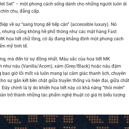
 “Jet Set” – một phong cách sống dành cho những người luôn di
chỉn chu, đẳng cấp.
ệp về sự “sang trọng dễ tiếp cận” (accessible luxury). Nó
e, nhưng cũng không hề phổ thông như các mặt hàng Fast
 MK họa tiết chữ lồng, cô ấy đang khẳng định một phong cách
ẩm mỹ tinh tế.
ơng, mà đến từ sự đồng nhất. Màu sắc của họa tiết MK
nh như nâu (Vanilla/Acorn), xám (Grey/Black) hoặc nâu đậm
o giờ lỗi mốt và luôn mang lại cảm giác thanh lịch, chuyên
o sự gắn kết bền chặt giữa truyền thống và hiện đại, giữa chấ
i. Đây chính là lý do khiến họa tiết này có khả năng “thôi miên”
iản trở thành những tác phẩm nghệ thuật có giá trị biểu tượng