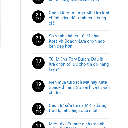
Th6
Cách kiểm tra logo MK kim loại
20
chính hãng để tránh mua hàng
Th6
giả
So sánh chất da túi Michael
20
Kors và Coach: Lựa chọn nào
Th6
bền đẹp hơn
Túi MK vs Tory Burch: Đâu là
19
lựa chọn tối ưu cho tín đồ hàng
Th6
hiệu?
Nên mua túi xách MK hay Kate
19
Spade đi làm: So sánh và tư vấn
Th6
chi tiết
Cách tự sửa túi da MK bị bong
19
tróc tại nhà hiệu quả nhất
Th6
Mẹo tẩy vết mực dính trên bề
19