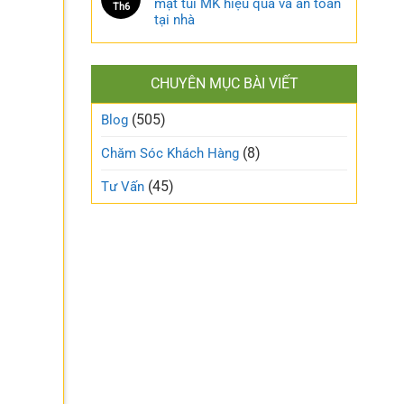
mặt túi MK hiệu quả và an toàn
Th6
tại nhà
CHUYÊN MỤC BÀI VIẾT
a
(505)
Blog
(8)
Chăm Sóc Khách Hàng
(45)
Tư Vấn