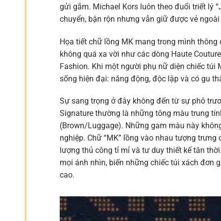
gửi gắm. Michael Kors luôn theo đuổi triết lý
chuyển, bận rộn nhưng vẫn giữ được vẻ ngoài 
Họa tiết chữ lồng MK mang trong mình thông đi
không quá xa vời như các dòng Haute Coutur
Fashion. Khi một người phụ nữ diện chiếc túi
sống hiện đại: năng động, độc lập và có gu th
Sự sang trọng ở đây không đến từ sự phô trư
Signature thường là những tông màu trung tí
(Brown/Luggage). Những gam màu này không ba
nghiệp. Chữ “MK” lồng vào nhau tượng trưng ch
lượng thủ công tỉ mỉ và tư duy thiết kế tân thờ
mọi ánh nhìn, biến những chiếc túi xách đơn g
cao.