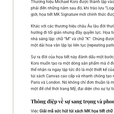
Thương hiệu Michael Kors được thành lập vào 
phải đến những năm sau đó, khi trào lưu “Lo
giới, họa tiết MK Signature mới chính thức đượ
Khác với các thương hiệu châu Âu lâu đời thư
hướng đi tối giản nhưng đầy quyền lực. Họa ti
nhà sáng lập: chữ “M” và chữ “K”. Chúng đượ
một dải hoa văn lặp lại liên tục (repeating patt
Sự ra đời của họa tiết này đánh dấu một bước 
Kors muốn tạo ra một dòng sản phẩm mà ở đó
thể nhận ra ngay lập tức đó là một thiết kế củ
túi xách Canvas cao cấp và nhanh chóng tạo nê
Paris và London. Nó không chỉ đơn thuần là mộ
một đế chế thời trang Mỹ, đại diện cho sự tự t
Thông điệp về sự sang trọng và pho
Việc
Giải mã sức hút túi xách MK họa tiết chữ