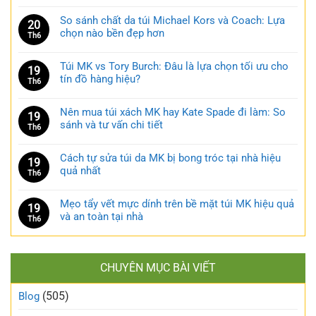
So sánh chất da túi Michael Kors và Coach: Lựa
20
chọn nào bền đẹp hơn
Th6
Túi MK vs Tory Burch: Đâu là lựa chọn tối ưu cho
19
tín đồ hàng hiệu?
Th6
Nên mua túi xách MK hay Kate Spade đi làm: So
19
sánh và tư vấn chi tiết
Th6
Cách tự sửa túi da MK bị bong tróc tại nhà hiệu
19
quả nhất
Th6
Mẹo tẩy vết mực dính trên bề mặt túi MK hiệu quả
19
và an toàn tại nhà
Th6
CHUYÊN MỤC BÀI VIẾT
(505)
Blog