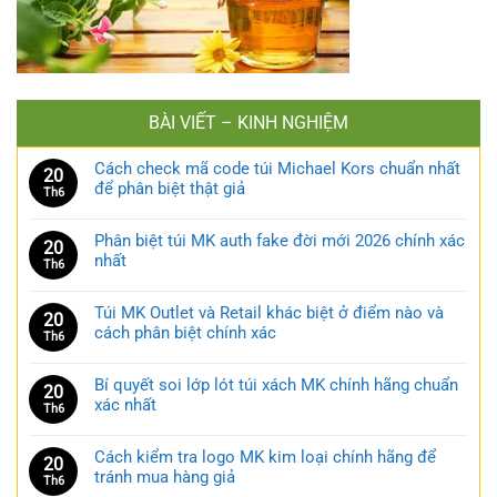
BÀI VIẾT – KINH NGHIỆM
Cách check mã code túi Michael Kors chuẩn nhất
20
để phân biệt thật giả
Th6
Phân biệt túi MK auth fake đời mới 2026 chính xác
20
nhất
Th6
Túi MK Outlet và Retail khác biệt ở điểm nào và
20
cách phân biệt chính xác
Th6
Bí quyết soi lớp lót túi xách MK chính hãng chuẩn
20
xác nhất
Th6
Cách kiểm tra logo MK kim loại chính hãng để
20
tránh mua hàng giả
Th6