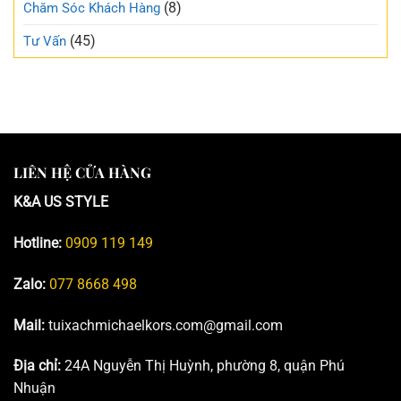
(8)
Chăm Sóc Khách Hàng
(45)
Tư Vấn
LIÊN HỆ CỬA HÀNG
K&A US STYLE
Hotline:
0909 119 149
Zalo:
077 8668 498
Mail:
tuixachmichaelkors.com@gmail.com
Địa chỉ:
24A Nguyễn Thị Huỳnh, phường 8, quận Phú
Nhuận