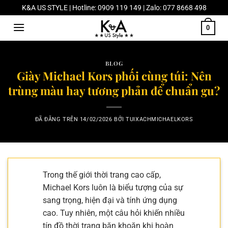
Chuyển
K&A US STYLE | Hotline: 0909 119 149 | Zalo: 077 8668 498
đến
0
nội
dung
BLOG
Giày Michael Kors phối cùng túi: Nên
trùng màu hay tương phản để chuẩn gu?
ĐÃ ĐĂNG TRÊN
14/02/2026
BỞI
TUIXACHMICHAELKORS
Trong thế giới thời trang cao cấp,
Michael Kors luôn là biểu tượng của sự
sang trọng, hiện đại và tính ứng dụng
cao. Tuy nhiên, một câu hỏi khiến nhiều
tín đồ thời trang băn khoăn khi hoàn