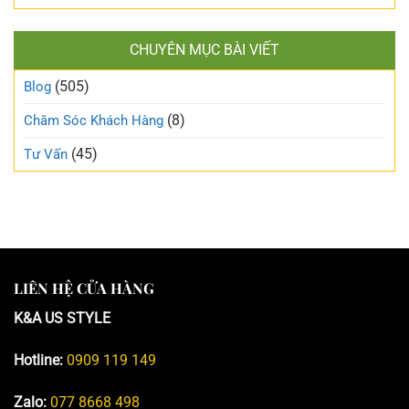
CHUYÊN MỤC BÀI VIẾT
(505)
Blog
(8)
Chăm Sóc Khách Hàng
(45)
Tư Vấn
LIÊN HỆ CỬA HÀNG
K&A US STYLE
Hotline:
0909 119 149
Zalo:
077 8668 498