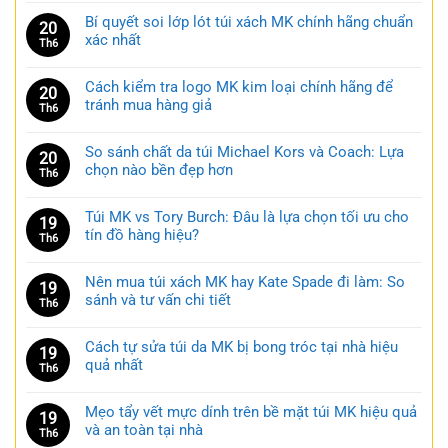
Bí quyết soi lớp lót túi xách MK chính hãng chuẩn
20
xác nhất
Th6
Cách kiểm tra logo MK kim loại chính hãng để
20
tránh mua hàng giả
Th6
So sánh chất da túi Michael Kors và Coach: Lựa
20
chọn nào bền đẹp hơn
Th6
Túi MK vs Tory Burch: Đâu là lựa chọn tối ưu cho
19
tín đồ hàng hiệu?
Th6
Nên mua túi xách MK hay Kate Spade đi làm: So
19
sánh và tư vấn chi tiết
Th6
Cách tự sửa túi da MK bị bong tróc tại nhà hiệu
19
quả nhất
Th6
Mẹo tẩy vết mực dính trên bề mặt túi MK hiệu quả
19
và an toàn tại nhà
Th6