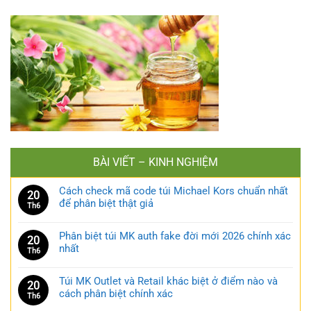
BÀI VIẾT – KINH NGHIỆM
Cách check mã code túi Michael Kors chuẩn nhất
20
để phân biệt thật giả
Th6
Phân biệt túi MK auth fake đời mới 2026 chính xác
20
nhất
Th6
Túi MK Outlet và Retail khác biệt ở điểm nào và
20
cách phân biệt chính xác
Th6