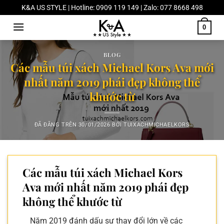
Chuyển
K&A US STYLE | Hotline: 0909 119 149 | Zalo: 077 8668 498
đến
0
nội
dung
BLOG
Các mẫu túi xách Michael Kors Ava mới
nhất năm 2019 phái đẹp không thể
khước từ
ĐÃ ĐĂNG TRÊN
30/01/2026
BỞI
TUIXACHMICHAELKORS
Các mẫu túi xách Michael Kors
Ava mới nhất năm 2019 phái đẹp
không thể khước từ
Năm 2019 đánh dấu sự thay đổi lớn về các