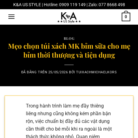
Chuyển
K&A US STYLE | Hotline: 0909 119 149 | Zalo: 077 8668 498
đến
0
nội
dung
BLOG
Mẹo chọn túi xách MK bỉm sữa cho mẹ
bỉm thời thượng và tiện dụng
ĐÃ ĐĂNG TRÊN
25/05/2026
BỞI
TUIXACHMICHAELKORS
Trong hành trình làm mẹ đầy thiêng
liêng nhưng cũng không kém phần bận
rộn, việc chuẩn bị đầy đủ các vật dụng
cần thiết cho bé mỗi khi ra ngoài là một
thách thức không nhỏ. Quan niệm