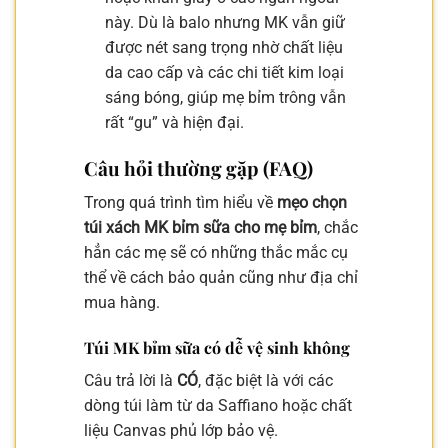
này. Dù là balo nhưng MK vẫn giữ
được nét sang trọng nhờ chất liệu
da cao cấp và các chi tiết kim loại
sáng bóng, giúp mẹ bỉm trông vẫn
rất “gu” và hiện đại.
Câu hỏi thường gặp (FAQ)
Trong quá trình tìm hiểu về
mẹo chọn
túi xách MK bỉm sữa cho mẹ bỉm
, chắc
hẳn các mẹ sẽ có những thắc mắc cụ
thể về cách bảo quản cũng như địa chỉ
mua hàng.
Túi MK bỉm sữa có dễ vệ sinh không
Câu trả lời là
CÓ
, đặc biệt là với các
dòng túi làm từ da Saffiano hoặc chất
liệu Canvas phủ lớp bảo vệ.