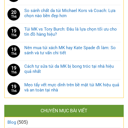
So sánh chất da túi Michael Kors và Coach: Lựa
20
chọn nào bền đẹp hơn
Th6
Túi MK vs Tory Burch: Đâu là lựa chọn tối ưu cho
19
tín đồ hàng hiệu?
Th6
Nên mua túi xách MK hay Kate Spade đi làm: So
19
sánh và tư vấn chi tiết
Th6
Cách tự sửa túi da MK bị bong tróc tại nhà hiệu
19
quả nhất
Th6
Mẹo tẩy vết mực dính trên bề mặt túi MK hiệu quả
19
và an toàn tại nhà
Th6
CHUYÊN MỤC BÀI VIẾT
(505)
Blog