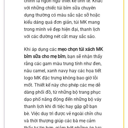
chính là ngôn ngữ thiết kế tinh tế. Khác
với những chiếc túi bỉm sữa chuyên
dụng thường có màu sắc sặc sỡ hoặc
kiểu dáng quá đơn giản, túi MK mang
trong mình vẻ đẹp hiện đại, thanh lịch
với các đường nét cắt may sắc sảo.
Khi áp dụng các
mẹo chọn túi xách MK
bỉm sữa cho mẹ bỉm
, bạn sẽ nhận thấy
rằng các gam màu trung tính như đen,
nâu camel, xanh navy hay các họa tiết
logo MK đặc trưng không bao giờ lỗi
mốt. Thiết kế này cho phép các mẹ dễ
dàng phối đồ, từ những bộ trang phục
dạo phố năng động đến những bộ váy
thanh lịch khi đi tiệc hay gặp gỡ bạn
bè. Việc duy trì được vẻ ngoài chỉn chu
và thời thượng giúp các bà mẹ cảm
thấy tự tin hơn, giảm bớt những áp lực