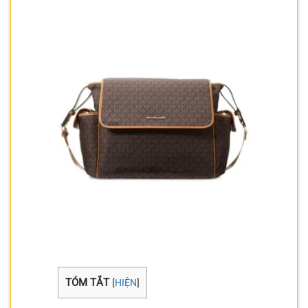
TÓM TẮT
[
HIỆN
]