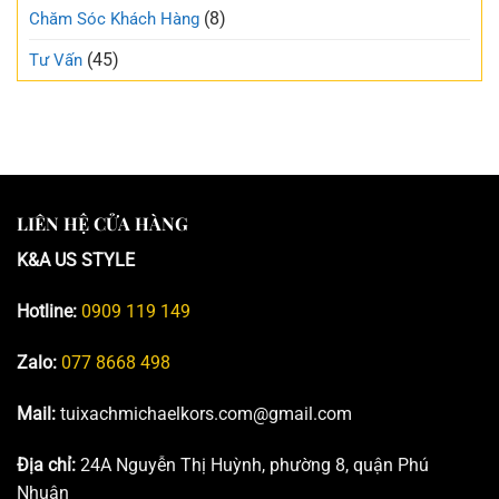
(8)
Chăm Sóc Khách Hàng
(45)
Tư Vấn
LIÊN HỆ CỬA HÀNG
K&A US STYLE
Hotline:
0909 119 149
Zalo:
077 8668 498
Mail:
tuixachmichaelkors.com@gmail.com
Địa chỉ:
24A Nguyễn Thị Huỳnh, phường 8, quận Phú
Nhuận