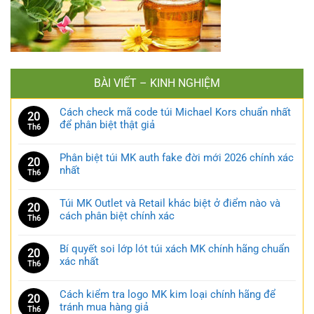
BÀI VIẾT – KINH NGHIỆM
Cách check mã code túi Michael Kors chuẩn nhất
20
để phân biệt thật giả
Th6
Phân biệt túi MK auth fake đời mới 2026 chính xác
20
nhất
Th6
Túi MK Outlet và Retail khác biệt ở điểm nào và
20
cách phân biệt chính xác
Th6
Bí quyết soi lớp lót túi xách MK chính hãng chuẩn
20
xác nhất
Th6
Cách kiểm tra logo MK kim loại chính hãng để
20
tránh mua hàng giả
Th6