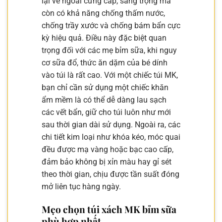
lại vẻ ngoài cứng cáp, sang trọng mà
còn có khả năng chống thấm nước,
chống trầy xước và chống bám bẩn cực
kỳ hiệu quả. Điều này đặc biệt quan
trọng đối với các mẹ bỉm sữa, khi nguy
cơ sữa đổ, thức ăn dặm của bé dính
vào túi là rất cao. Với một chiếc túi MK,
bạn chỉ cần sử dụng một chiếc khăn
ẩm mềm là có thể dễ dàng lau sạch
các vết bẩn, giữ cho túi luôn như mới
sau thời gian dài sử dụng. Ngoài ra, các
chi tiết kim loại như khóa kéo, móc quai
đều được mạ vàng hoặc bạc cao cấp,
đảm bảo không bị xỉn màu hay gỉ sét
theo thời gian, chịu được tần suất đóng
mở liên tục hàng ngày.
Mẹo chọn túi xách MK bỉm sữa
phù hợp nhất