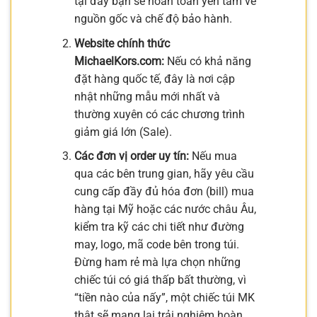
tại đây bạn sẽ hoàn toàn yên tâm về
nguồn gốc và chế độ bảo hành.
Website chính thức
MichaelKors.com:
Nếu có khả năng
đặt hàng quốc tế, đây là nơi cập
nhật những mẫu mới nhất và
thường xuyên có các chương trình
giảm giá lớn (Sale).
Các đơn vị order uy tín:
Nếu mua
qua các bên trung gian, hãy yêu cầu
cung cấp đầy đủ hóa đơn (bill) mua
hàng tại Mỹ hoặc các nước châu Âu,
kiểm tra kỹ các chi tiết như đường
may, logo, mã code bên trong túi.
Đừng ham rẻ mà lựa chọn những
chiếc túi có giá thấp bất thường, vì
“tiền nào của nấy”, một chiếc túi MK
thật sẽ mang lại trải nghiệm hoàn