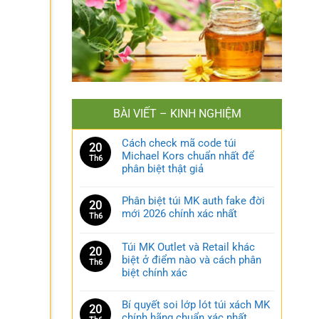
BÀI VIẾT – KINH NGHIỆM
Cách check mã code túi
20
Michael Kors chuẩn nhất để
Th6
phân biệt thật giả
Phân biệt túi MK auth fake đời
20
mới 2026 chính xác nhất
Th6
Túi MK Outlet và Retail khác
20
biệt ở điểm nào và cách phân
Th6
biệt chính xác
Bí quyết soi lớp lót túi xách MK
20
chính hãng chuẩn xác nhất