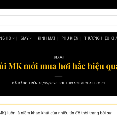
NG HỒ
GIÀY
KÍNH MÁT
PHỤ KIỆN
THƯƠNG HIỆU KH
BLOG
úi MK mới mua hơi hắc hiệu quả
ĐÃ ĐĂNG TRÊN
10/05/2026
BỞI
TUIXACHMICHAELKORS
MK) luôn là niềm khao khát của nhiều tín đồ thời trang bởi sự