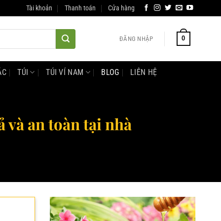
Tài khoản
Thanh toán
Cửa hàng
0
ĐĂNG NHẬP
ÁC
TÚI
TÚI VÍ NAM
BLOG
LIÊN HỆ
 và an toàn tại nhà