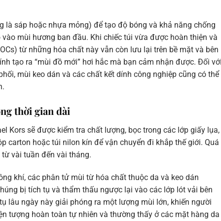
ờng là sáp hoặc nhựa mỏng) để tạo độ bóng và khả năng chống
vào mùi hương ban đầu. Khi chiếc túi vừa được hoàn thiện và
OCs) từ những hóa chất này vẫn còn lưu lại trên bề mặt và bên
hính tạo ra “mùi đồ mới” hơi hắc mà bạn cảm nhận được. Đối vớ
hối, mùi keo dán và các chất kết dính công nghiệp cũng có thể
n.
ng thời gian dài
el Kors sẽ được kiểm tra chất lượng, bọc trong các lớp giấy lụa,
ộp carton hoặc túi nilon kín để vận chuyển đi khắp thế giới. Quá
 từ vài tuần đến vài tháng.
ông khí, các phân tử mùi từ hóa chất thuộc da và keo dán
húng bị tích tụ và thẩm thấu ngược lại vào các lớp lót vải bên
h tụ lâu ngày này giải phóng ra một lượng mùi lớn, khiến người
ện tượng hoàn toàn tự nhiên và thường thấy ở các mặt hàng da