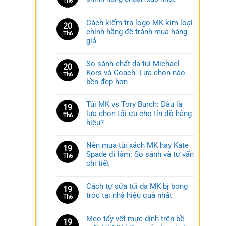
Th6
Cách kiểm tra logo MK kim loại
20
chính hãng để tránh mua hàng
Th6
giả
So sánh chất da túi Michael
20
Kors và Coach: Lựa chọn nào
Th6
bền đẹp hơn
Túi MK vs Tory Burch: Đâu là
19
lựa chọn tối ưu cho tín đồ hàng
Th6
hiệu?
Nên mua túi xách MK hay Kate
19
Spade đi làm: So sánh và tư vấn
Th6
chi tiết
Cách tự sửa túi da MK bị bong
19
tróc tại nhà hiệu quả nhất
Th6
Mẹo tẩy vết mực dính trên bề
19