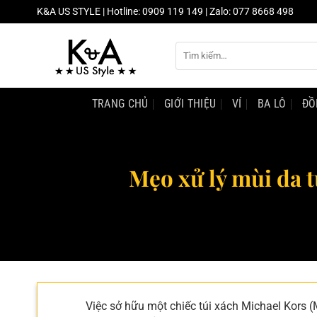
Chuyển
K&A US STYLE | Hotline: 0909 119 149 | Zalo: 077 8668 498
đến
nội
Tìm
dung
kiếm:
TRANG CHỦ
GIỚI THIỆU
VÍ
BA LÔ
ĐỒ
Mẹo xử lý mùi da t
Việc sở hữu một chiếc túi xách Michael Kors (