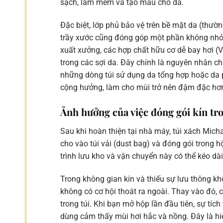
sạch, làm mềm và tạo màu cho da.
Đặc biệt, lớp phủ bảo vệ trên bề mặt da (thư
trầy xước cũng đóng góp một phần không nhỏ 
xuất xưởng, các hợp chất hữu cơ dễ bay hơi (V
trong các sợi da. Đây chính là nguyên nhân c
những dòng túi sử dụng da tổng hợp hoặc da p
cộng hưởng, làm cho mùi trở nên đậm đặc hơ
Ảnh hưởng của việc đóng gói kín tro
Sau khi hoàn thiện tại nhà máy, túi xách Micha
cho vào túi vải (dust bag) và đóng gói trong h
trình lưu kho và vận chuyển này có thể kéo dài
Trong không gian kín và thiếu sự lưu thông kh
không có cơ hội thoát ra ngoài. Thay vào đó, c
trong túi. Khi bạn mở hộp lần đầu tiên, sự tíc
dùng cảm thấy mùi hơi hắc và nồng. Đây là hi