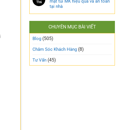
mặt túi MK hiệu quả và an toàn
Th6
tại nhà
CHUYÊN MỤC BÀI VIẾT
i
(505)
Blog
(8)
Chăm Sóc Khách Hàng
(45)
Tư Vấn