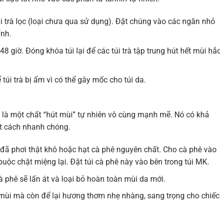
i trà lọc (loại chưa qua sử dụng). Đặt chúng vào các ngăn nhỏ
ính.
48 giờ. Đóng khóa túi lại để các túi trà tập trung hút hết mùi hắ
túi trà bị ẩm vì có thể gây mốc cho túi da.
 là một chất “hút mùi” tự nhiên vô cùng mạnh mẽ. Nó có khả
t cách nhanh chóng.
đã phơi thật khô hoặc hạt cà phê nguyên chất. Cho cà phê vào
buộc chặt miệng lại. Đặt túi cà phê này vào bên trong túi MK.
 phê sẽ lấn át và loại bỏ hoàn toàn mùi da mới.
ùi mà còn để lại hương thơm nhẹ nhàng, sang trọng cho chiếc