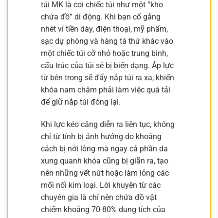
túi MK là coi chiếc túi như một “kho
chứa đồ” di động. Khi bạn cố gắng
nhét ví tiền dày, điện thoại, mỹ phẩm,
sạc dự phòng và hàng tá thứ khác vào
một chiếc túi cỡ nhỏ hoặc trung bình,
cấu trúc của túi sẽ bị biến dạng. Áp lực
từ bên trong sẽ đẩy nắp túi ra xa, khiến
khóa nam châm phải làm việc quá tải
để giữ nắp túi đóng lại.
Khi lực kéo căng diễn ra liên tục, không
chỉ từ tính bị ảnh hưởng do khoảng
cách bị nới lỏng mà ngay cả phần da
xung quanh khóa cũng bị giãn ra, tạo
nên những vết nứt hoặc làm lỏng các
mối nối kim loại. Lời khuyên từ các
chuyên gia là chỉ nên chứa đồ vật
chiếm khoảng 70-80% dung tích của