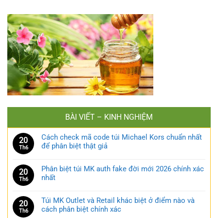
BÀI VIẾT – KINH NGHIỆM
Cách check mã code túi Michael Kors chuẩn nhất
20
để phân biệt thật giả
Th6
Phân biệt túi MK auth fake đời mới 2026 chính xác
20
nhất
Th6
Túi MK Outlet và Retail khác biệt ở điểm nào và
20
cách phân biệt chính xác
Th6