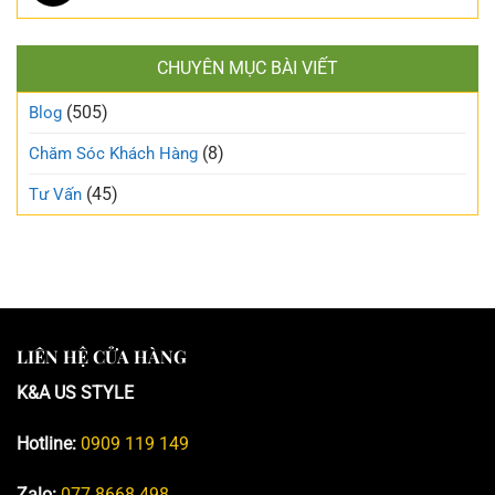
CHUYÊN MỤC BÀI VIẾT
(505)
Blog
(8)
Chăm Sóc Khách Hàng
(45)
Tư Vấn
LIÊN HỆ CỬA HÀNG
K&A US STYLE
Hotline:
0909 119 149
Zalo:
077 8668 498