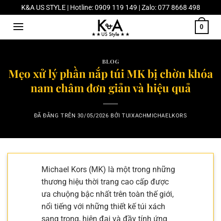
Chuyển
K&A US STYLE | Hotline: 0909 119 149 | Zalo: 077 8668 498
đến
0
nội
dung
BLOG
Mẹo xử lý phần nắp túi MK bị chờn khóa
nam châm đơn giản và hiệu quả
ĐÃ ĐĂNG TRÊN
30/05/2026
BỞI
TUIXACHMICHAELKORS
Michael Kors (MK) là một trong những
thương hiệu thời trang cao cấp được
ưa chuộng bậc nhất trên toàn thế giới,
nổi tiếng với những thiết kế túi xách
sang trọng, hiện đại và đầy tính ứng