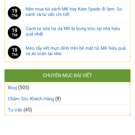
Nên mua túi xách MK hay Kate Spade đi làm: So
19
sánh và tư vấn chi tiết
Th6
Cách tự sửa túi da MK bị bong tróc tại nhà hiệu
19
quả nhất
Th6
Mẹo tẩy vết mực dính trên bề mặt túi MK hiệu quả
19
và an toàn tại nhà
Th6
CHUYÊN MỤC BÀI VIẾT
(505)
Blog
(8)
Chăm Sóc Khách Hàng
(45)
Tư Vấn