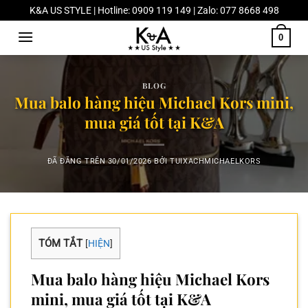
Chuyển
K&A US STYLE | Hotline: 0909 119 149 | Zalo: 077 8668 498
đến
0
nội
dung
BLOG
Mua balo hàng hiệu Michael Kors mini,
mua giá tốt tại K&A
ĐÃ ĐĂNG TRÊN
30/01/2026
BỞI
TUIXACHMICHAELKORS
TÓM TẮT
[
HIỆN
]
Mua balo hàng hiệu Michael Kors
mini, mua giá tốt tại K&A