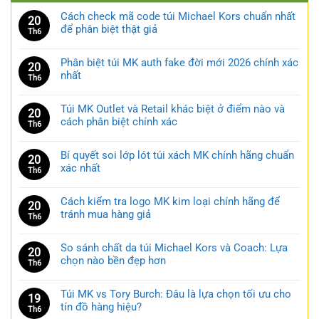
Cách check mã code túi Michael Kors chuẩn nhất
20
để phân biệt thật giả
Th6
Phân biệt túi MK auth fake đời mới 2026 chính xác
20
nhất
Th6
Túi MK Outlet và Retail khác biệt ở điểm nào và
20
cách phân biệt chính xác
Th6
Bí quyết soi lớp lót túi xách MK chính hãng chuẩn
20
xác nhất
Th6
Cách kiểm tra logo MK kim loại chính hãng để
20
tránh mua hàng giả
Th6
So sánh chất da túi Michael Kors và Coach: Lựa
20
chọn nào bền đẹp hơn
Th6
Túi MK vs Tory Burch: Đâu là lựa chọn tối ưu cho
19
tín đồ hàng hiệu?
Th6