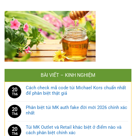
BÀI VIẾT – KINH NGHIỆM
Cách check mã code túi Michael Kors chuẩn nhất
20
để phân biệt thật giả
Th6
Phân biệt túi MK auth fake đời mới 2026 chính xác
20
nhất
Th6
Túi MK Outlet và Retail khác biệt ở điểm nào và
20
cách phân biệt chính xác
Th6