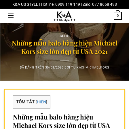
Chuyển
K&A US STYLE | Hotline: 0909 119 149 | Zalo: 077 8668 498
đến
0
nội
dung
BLOG
Những mẫu balo hàng hiệu Michael
Kors size lớn đẹp từ USA 2021
ĐÃ ĐĂNG TRÊN
30/01/2026
BỞI
TUIXACHMICHAELKORS
TÓM TẮT
[
HIỆN
]
Những mẫu balo hàng hiệu
Michael Kors size lớn đẹp từ USA