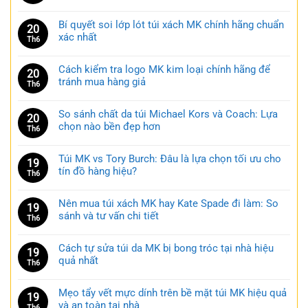
Bí quyết soi lớp lót túi xách MK chính hãng chuẩn
20
xác nhất
Th6
Cách kiểm tra logo MK kim loại chính hãng để
20
tránh mua hàng giả
Th6
So sánh chất da túi Michael Kors và Coach: Lựa
20
chọn nào bền đẹp hơn
Th6
Túi MK vs Tory Burch: Đâu là lựa chọn tối ưu cho
19
tín đồ hàng hiệu?
Th6
Nên mua túi xách MK hay Kate Spade đi làm: So
19
sánh và tư vấn chi tiết
Th6
Cách tự sửa túi da MK bị bong tróc tại nhà hiệu
19
quả nhất
Th6
Mẹo tẩy vết mực dính trên bề mặt túi MK hiệu quả
19
và an toàn tại nhà
Th6