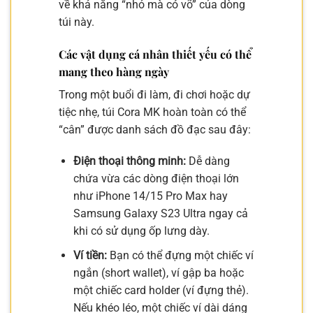
về khả năng “nhỏ mà có võ” của dòng
túi này.
Các vật dụng cá nhân thiết yếu có thể
mang theo hàng ngày
Trong một buổi đi làm, đi chơi hoặc dự
tiệc nhẹ, túi Cora MK hoàn toàn có thể
“cân” được danh sách đồ đạc sau đây:
Điện thoại thông minh:
Dễ dàng
chứa vừa các dòng điện thoại lớn
như iPhone 14/15 Pro Max hay
Samsung Galaxy S23 Ultra ngay cả
khi có sử dụng ốp lưng dày.
Ví tiền:
Bạn có thể đựng một chiếc ví
ngắn (short wallet), ví gập ba hoặc
một chiếc card holder (ví đựng thẻ).
Nếu khéo léo, một chiếc ví dài dáng