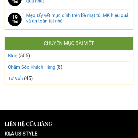
quả nhất
Th6
Mẹo tẩy vết mực dính trên bề mặt túi MK hiệu quả
19
và an toàn tại nhà
Th6
CHUYÊN MỤC BÀI VIẾT
(505)
Blog
(8)
Chăm Sóc Khách Hàng
(45)
Tư Vấn
LIÊN HỆ CỬA HÀNG
K&A US STYLE