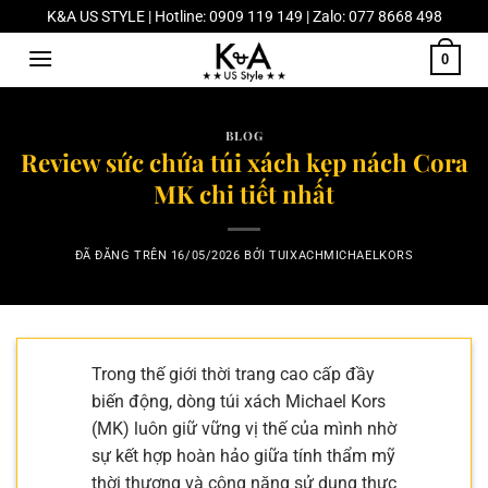
Chuyển
K&A US STYLE | Hotline: 0909 119 149 | Zalo: 077 8668 498
đến
0
nội
dung
BLOG
Review sức chứa túi xách kẹp nách Cora
MK chi tiết nhất
ĐÃ ĐĂNG TRÊN
16/05/2026
BỞI
TUIXACHMICHAELKORS
Trong thế giới thời trang cao cấp đầy
biến động, dòng túi xách Michael Kors
(MK) luôn giữ vững vị thế của mình nhờ
sự kết hợp hoàn hảo giữa tính thẩm mỹ
thời thượng và công năng sử dụng thực