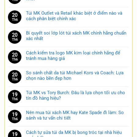
Túi MK Outlet và Retail khác biệt ở điểm nào và
20
cách phân biệt chính xác
Th6
Bí quyết soi lớp lót túi xách MK chính hãng chuẩn
20
xác nhất
Th6
Cách kiểm tra logo MK kim loại chính hãng để
20
tránh mua hàng giả
Th6
So sánh chất da túi Michael Kors và Coach: Lựa
20
chọn nào bền đẹp hơn
Th6
Túi MK vs Tory Burch: Đâu là lựa chọn tối ưu cho
19
tín đồ hàng hiệu?
Th6
Nên mua túi xách MK hay Kate Spade đi làm: So
19
sánh và tư vấn chi tiết
Th6
Cách tự sửa túi da MK bị bong tróc tại nhà hiệu
19