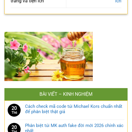
trang và tiện ích
ích
BÀI VIẾT – KINH NGHIỆM
Cách check mã code túi Michael Kors chuẩn nhất
20
để phân biệt thật giả
Th6
Phân biệt túi MK auth fake đời mới 2026 chính xác
20
nhất
Th6