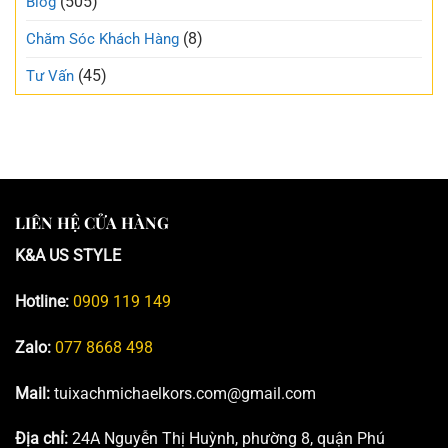
(505)
Blog
(8)
Chăm Sóc Khách Hàng
(45)
Tư Vấn
LIÊN HỆ CỬA HÀNG
K&A US STYLE
Hotline:
0909 119 149
Zalo:
077 8668 498
Mail:
tuixachmichaelkors.com@gmail.com
Địa chỉ:
24A Nguyễn Thị Huỳnh, phường 8, quận Phú