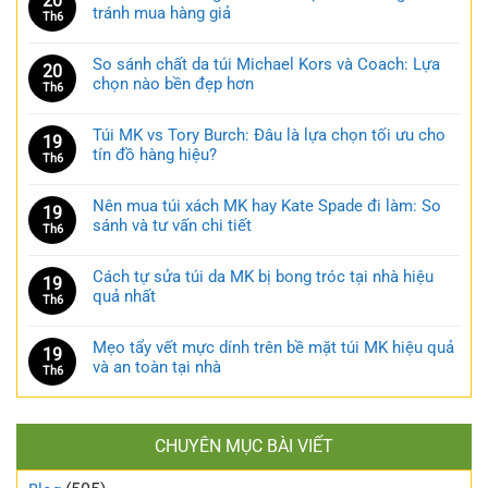
20
tránh mua hàng giả
Th6
So sánh chất da túi Michael Kors và Coach: Lựa
20
chọn nào bền đẹp hơn
Th6
Túi MK vs Tory Burch: Đâu là lựa chọn tối ưu cho
19
tín đồ hàng hiệu?
Th6
Nên mua túi xách MK hay Kate Spade đi làm: So
19
sánh và tư vấn chi tiết
Th6
Cách tự sửa túi da MK bị bong tróc tại nhà hiệu
19
quả nhất
Th6
Mẹo tẩy vết mực dính trên bề mặt túi MK hiệu quả
19
và an toàn tại nhà
Th6
CHUYÊN MỤC BÀI VIẾT