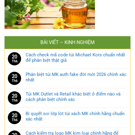
BÀI VIẾT – KINH NGHIỆM
Cách check mã code túi Michael Kors chuẩn nhất
20
để phân biệt thật giả
Th6
Phân biệt túi MK auth fake đời mới 2026 chính xác
20
nhất
Th6
Túi MK Outlet và Retail khác biệt ở điểm nào và
20
cách phân biệt chính xác
Th6
Bí quyết soi lớp lót túi xách MK chính hãng chuẩn
20
xác nhất
Th6
Cách kiểm tra logo MK kim loại chính hãng để