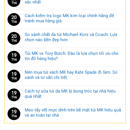
xác nhất
Th6
Cách kiểm tra logo MK kim loại chính hãng để
20
tránh mua hàng giả
Th6
So sánh chất da túi Michael Kors và Coach: Lựa
20
chọn nào bền đẹp hơn
Th6
Túi MK vs Tory Burch: Đâu là lựa chọn tối ưu cho
19
tín đồ hàng hiệu?
Th6
Nên mua túi xách MK hay Kate Spade đi làm: So
19
sánh và tư vấn chi tiết
Th6
Cách tự sửa túi da MK bị bong tróc tại nhà hiệu
19
quả nhất
Th6
Mẹo tẩy vết mực dính trên bề mặt túi MK hiệu quả
19
và an toàn tại nhà
Th6