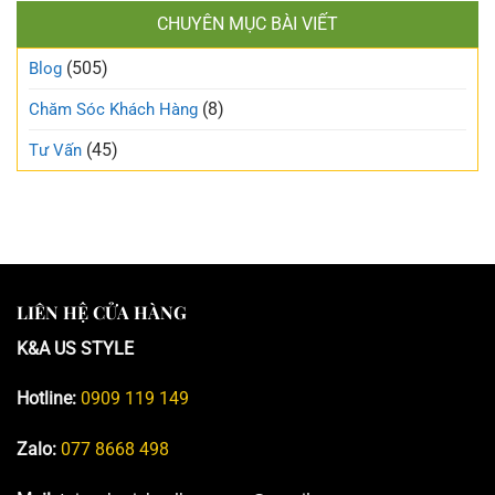
CHUYÊN MỤC BÀI VIẾT
(505)
Blog
(8)
Chăm Sóc Khách Hàng
(45)
Tư Vấn
LIÊN HỆ CỬA HÀNG
K&A US STYLE
Hotline:
0909 119 149
Zalo:
077 8668 498