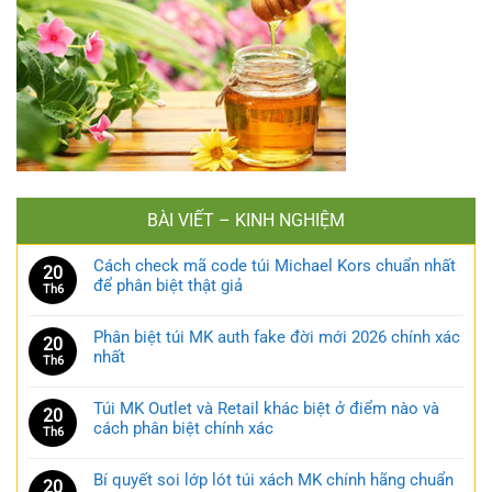
BÀI VIẾT – KINH NGHIỆM
Cách check mã code túi Michael Kors chuẩn nhất
20
để phân biệt thật giả
Th6
Phân biệt túi MK auth fake đời mới 2026 chính xác
20
nhất
Th6
Túi MK Outlet và Retail khác biệt ở điểm nào và
20
cách phân biệt chính xác
Th6
Bí quyết soi lớp lót túi xách MK chính hãng chuẩn
20