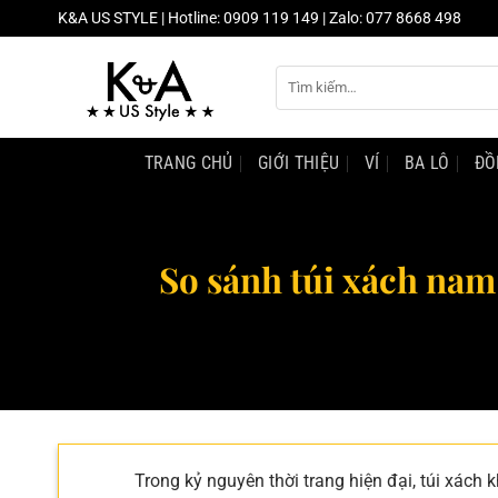
Chuyển
K&A US STYLE | Hotline: 0909 119 149 | Zalo: 077 8668 498
đến
nội
Tìm
dung
kiếm:
TRANG CHỦ
GIỚI THIỆU
VÍ
BA LÔ
ĐỒ
So sánh túi xách nam
Trong kỷ nguyên thời trang hiện đại, túi xác