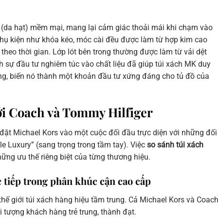
 (da hạt) mềm mại, mang lại cảm giác thoải mái khi chạm vào
phụ kiện như khóa kéo, móc cài đều được làm từ hợp kim cao
 theo thời gian. Lớp lót bên trong thường được làm từ vải dệt
nh sự đầu tư nghiêm túc vào chất liệu đã giúp túi xách MK duy
ng, biến nó thành một khoản đầu tư xứng đáng cho tủ đồ của
i Coach và Tommy Hilfiger
 đặt Michael Kors vào một cuộc đối đầu trực diện với những đối
e Luxury” (sang trọng trong tầm tay). Việc
so sánh túi xách
ững ưu thế riêng biệt của từng thương hiệu.
c tiếp trong phân khúc cận cao cấp
 thế giới túi xách hàng hiệu tầm trung. Cả Michael Kors và Coac
 tượng khách hàng trẻ trung, thành đạt.