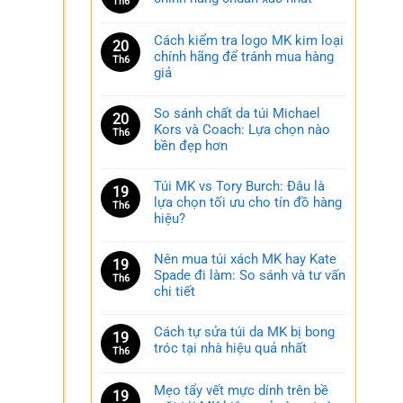
Th6
Cách kiểm tra logo MK kim loại
20
chính hãng để tránh mua hàng
Th6
giả
So sánh chất da túi Michael
20
Kors và Coach: Lựa chọn nào
Th6
bền đẹp hơn
Túi MK vs Tory Burch: Đâu là
19
lựa chọn tối ưu cho tín đồ hàng
Th6
hiệu?
Nên mua túi xách MK hay Kate
19
Spade đi làm: So sánh và tư vấn
Th6
chi tiết
Cách tự sửa túi da MK bị bong
19
tróc tại nhà hiệu quả nhất
Th6
Mẹo tẩy vết mực dính trên bề
19