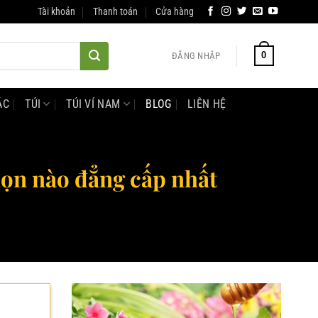
Tài khoản
Thanh toán
Cửa hàng
0
ĐĂNG NHẬP
ÁC
TÚI
TÚI VÍ NAM
BLOG
LIÊN HỆ
họn nào đẳng cấp nhất