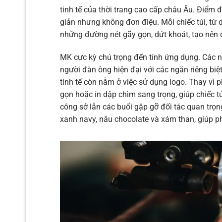
tinh tế của thời trang cao cấp châu Âu. Điểm đ
giản nhưng không đơn điệu. Mỗi chiếc túi, từ
những đường nét gãy gọn, dứt khoát, tạo nên 
MK cực kỳ chú trọng đến tính ứng dụng. Các 
người đàn ông hiện đại với các ngăn riêng biệt
tinh tế còn nằm ở việc sử dụng logo. Thay vì
gọn hoặc in dập chìm sang trọng, giúp chiếc t
công sở lẫn các buổi gặp gỡ đối tác quan trọ
xanh navy, nâu chocolate và xám than, giúp p