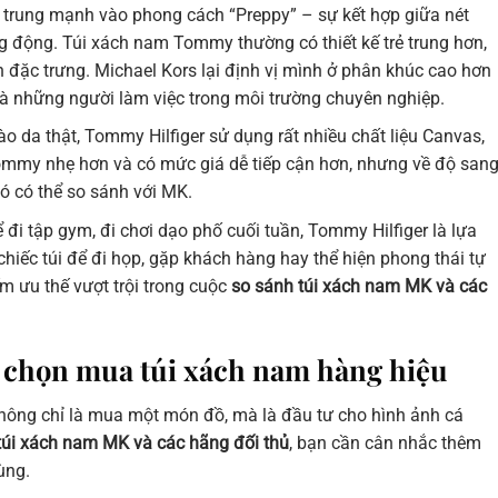
 trung mạnh vào phong cách “Preppy” – sự kết hợp giữa nét
 động. Túi xách nam Tommy thường có thiết kế trẻ trung hơn,
h đặc trưng. Michael Kors lại định vị mình ở phân khúc cao hơn
à những người làm việc trong môi trường chuyên nghiệp.
o da thật, Tommy Hilfiger sử dụng rất nhiều chất liệu Canvas,
Tommy nhẹ hơn và có mức giá dễ tiếp cận hơn, nhưng về độ san
hó có thể so sánh với MK.
 đi tập gym, đi chơi dạo phố cuối tuần, Tommy Hilfiger là lựa
chiếc túi để đi họp, gặp khách hàng hay thể hiện phong thái tự
ếm ưu thế vượt trội trong cuộc
so sánh túi xách nam MK và các
i chọn mua túi xách nam hàng hiệu
không chỉ là mua một món đồ, mà là đầu tư cho hình ảnh cá
túi xách nam MK và các hãng đối thủ
, bạn cần cân nhắc thêm
ùng.