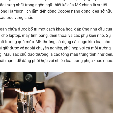
ặc trưng nhất trong ngôn ngữ thiết kế của MK chính là sự tối
 dòng Harrison lịch lãm đến dòng Cooper năng động, đều sở hữu
cấu trúc vững chãi.
ngăn chứa được bố trí một cách khoa học, đáp ứng nhu cầu của
 cho laptop, máy tính bảng, điện thoại và các phụ kiện nhỏ. Sự
 phô trương quá mức, MK thường sử dụng các logo kim loại nhỏ
úi giữ được vẻ ngoài chuyên nghiệp, phù hợp với cả môi trường
ng. Màu sắc chủ đạo thường là các tông màu trung tính như đen,
hái mạnh dễ dàng phối hợp với nhiều loại trang phục khác nhau