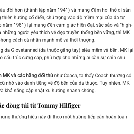
lâu đời hơn (thành lập năm 1941) và mang đậm hơi thở di sản
 thiên hướng cổ điển, chú trọng vào độ mềm mại của da tự
ập năm 1981) lại mang đến cảm giác hiện đại, sắc sảo và “high-
a những người yêu thích vẻ đẹp truyền thống bền vững, thì MK
phong cách cá nhân mạnh mẽ và thời thượng.
g da Glovetanned (da thuộc găng tay) siêu mềm và bền. MK lại
có cấu trúc cứng cáp, phù hợp cho những ai cần sự chỉn chu
m MK và các hãng đối thủ
như Coach, ta thấy Coach thường có
ồ cũ nhờ vào danh tiếng về độ bền của da thuộc. Tuy nhiên, MK
 và khả năng cập nhật xu hướng nhanh chóng.
ác dòng túi từ Tommy Hilfiger
nhưng thương hiệu này đi theo một hướng tiếp cận hoàn toàn