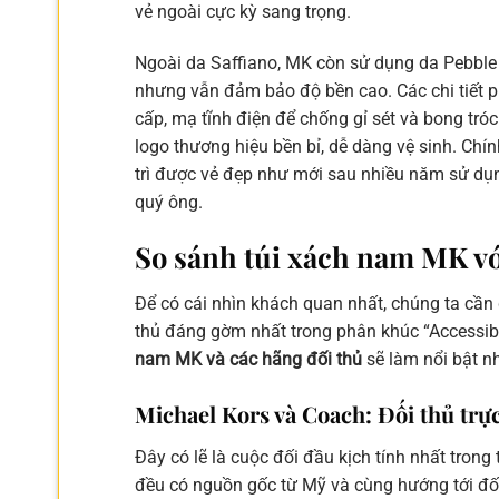
vẻ ngoài cực kỳ sang trọng.
Ngoài da Saffiano, MK còn sử dụng da Pebble
nhưng vẫn đảm bảo độ bền cao. Các chi tiết 
cấp, mạ tĩnh điện để chống gỉ sét và bong tróc
logo thương hiệu bền bỉ, dễ dàng vệ sinh. Chí
trì được vẻ đẹp như mới sau nhiều năm sử dụ
quý ông.
So sánh túi xách nam MK vớ
Để có cái nhìn khách quan nhất, chúng ta cần
thủ đáng gờm nhất trong phân khúc “Accessibl
nam MK và các hãng đối thủ
sẽ làm nổi bật nh
Michael Kors và Coach: Đối thủ trự
Đây có lẽ là cuộc đối đầu kịch tính nhất trong
đều có nguồn gốc từ Mỹ và cùng hướng tới đối