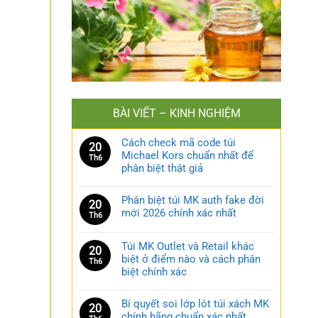
BÀI VIẾT – KINH NGHIỆM
Cách check mã code túi
20
Michael Kors chuẩn nhất để
Th6
phân biệt thật giả
Phân biệt túi MK auth fake đời
20
mới 2026 chính xác nhất
Th6
Túi MK Outlet và Retail khác
20
biệt ở điểm nào và cách phân
Th6
biệt chính xác
Bí quyết soi lớp lót túi xách MK
20
chính hãng chuẩn xác nhất