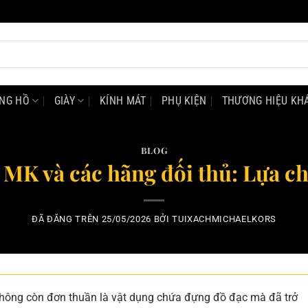
NG HỒ
GIÀY
KÍNH MÁT
PHỤ KIỆN
THƯƠNG HIỆU KH
BLOG
 MK và các hãng đối thủ: Lựa c
ĐÃ ĐĂNG TRÊN
25/05/2026
BỞI
TUIXACHMICHAELKORS
h không còn đơn thuần là vật dụng chứa đựng đồ đạc mà đã trở