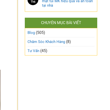
mặt túi MK hiệu quả và an toàn
Th6
tại nhà
CHUYÊN MỤC BÀI VIẾT
(505)
Blog
(8)
Chăm Sóc Khách Hàng
(45)
Tư Vấn
.