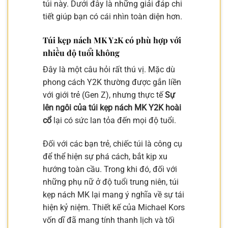
túi này. Dưới đây là những giải đáp chi
tiết giúp bạn có cái nhìn toàn diện hơn.
Túi kẹp nách MK Y2K có phù hợp với
nhiều độ tuổi không
Đây là một câu hỏi rất thú vị. Mặc dù
phong cách Y2K thường được gắn liền
với giới trẻ (Gen Z), nhưng thực tế
Sự
lên ngôi của túi kẹp nách MK Y2K hoài
cổ
lại có sức lan tỏa đến mọi độ tuổi.
Đối với các bạn trẻ, chiếc túi là công cụ
để thể hiện sự phá cách, bắt kịp xu
hướng toàn cầu. Trong khi đó, đối với
những phụ nữ ở độ tuổi trung niên, túi
kẹp nách MK lại mang ý nghĩa về sự tái
hiện kỷ niệm. Thiết kế của Michael Kors
vốn dĩ đã mang tính thanh lịch và tối