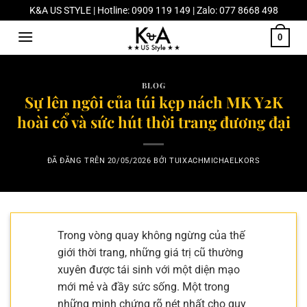
Chuyển
K&A US STYLE | Hotline: 0909 119 149 | Zalo: 077 8668 498
đến
0
nội
dung
BLOG
Sự lên ngôi của túi kẹp nách MK Y2K
hoài cổ và sức hút thời trang đương đại
ĐÃ ĐĂNG TRÊN
20/05/2026
BỞI
TUIXACHMICHAELKORS
Trong vòng quay không ngừng của thế
giới thời trang, những giá trị cũ thường
xuyên được tái sinh với một diện mạo
mới mẻ và đầy sức sống. Một trong
những minh chứng rõ nét nhất cho quy