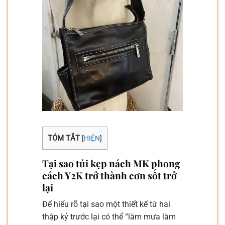
TÓM TẮT
[
HIỆN
]
Tại sao túi kẹp nách MK phong
cách Y2K trở thành cơn sốt trở
lại
Để hiểu rõ tại sao một thiết kế từ hai
thập kỷ trước lại có thể “làm mưa làm