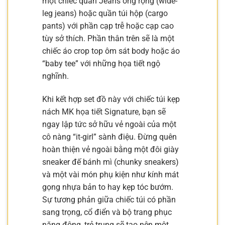
một chiếc quần Jeans ống rộng (wide-
leg jeans) hoặc quần túi hộp (cargo
pants) với phần cạp trễ hoặc cạp cao
tùy sở thích. Phần thân trên sẽ là một
chiếc áo crop top ôm sát body hoặc áo
“baby tee” với những họa tiết ngộ
nghĩnh.
Khi kết hợp set đồ này với chiếc túi kẹp
nách MK họa tiết Signature, bạn sẽ
ngay lập tức sở hữu vẻ ngoài của một
cô nàng “it-girl” sành điệu. Đừng quên
hoàn thiện vẻ ngoài bằng một đôi giày
sneaker đế bánh mì (chunky sneakers)
và một vài món phụ kiện như kính mát
gọng nhựa bản to hay kẹp tóc bướm.
Sự tương phản giữa chiếc túi có phần
sang trọng, cổ điển và bộ trang phục
năng động, trẻ trung sẽ tạo nên một