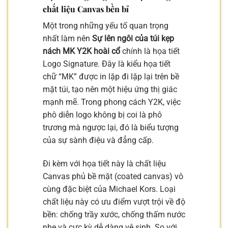
chất liệu Canvas bền bỉ
Một trong những yếu tố quan trọng
nhất làm nên
Sự lên ngôi của túi kẹp
nách MK Y2K hoài cổ
chính là họa tiết
Logo Signature. Đây là kiểu họa tiết
chữ “MK” được in lặp đi lặp lại trên bề
mặt túi, tạo nên một hiệu ứng thị giác
mạnh mẽ. Trong phong cách Y2K, việc
phô diễn logo không bị coi là phô
trương mà ngược lại, đó là biểu tượng
của sự sành điệu và đẳng cấp.
Đi kèm với họa tiết này là chất liệu
Canvas phủ bề mặt (coated canvas) vô
cùng đặc biệt của Michael Kors. Loại
chất liệu này có ưu điểm vượt trội về độ
bền: chống trầy xước, chống thấm nước
nhẹ và cực kỳ dễ dàng vệ sinh. So với