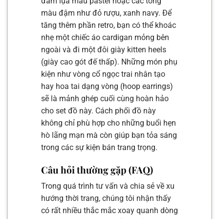
đầm lụa màu pastel hoặc các tông
màu đậm như đỏ rượu, xanh navy. Để
tăng thêm phần retro, bạn có thể khoác
nhẹ một chiếc áo cardigan mỏng bên
ngoài và đi một đôi giày kitten heels
(giày cao gót đế thấp). Những món phụ
kiện như vòng cổ ngọc trai nhân tạo
hay hoa tai dạng vòng (hoop earrings)
sẽ là mảnh ghép cuối cùng hoàn hảo
cho set đồ này. Cách phối đồ này
không chỉ phù hợp cho những buổi hẹn
hò lãng mạn mà còn giúp bạn tỏa sáng
trong các sự kiện bán trang trọng.
Câu hỏi thường gặp (FAQ)
Trong quá trình tư vấn và chia sẻ về xu
hướng thời trang, chúng tôi nhận thấy
có rất nhiều thắc mắc xoay quanh dòng