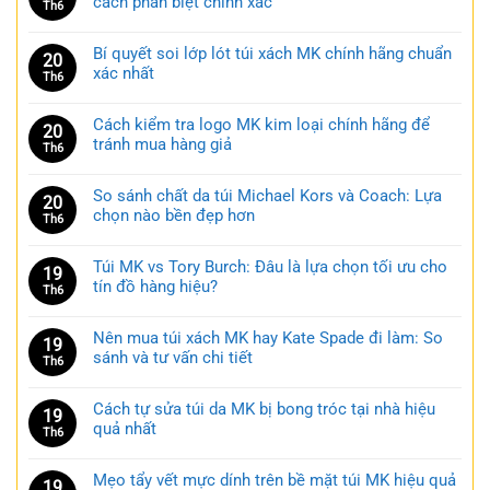
cách phân biệt chính xác
Th6
Bí quyết soi lớp lót túi xách MK chính hãng chuẩn
20
xác nhất
Th6
Cách kiểm tra logo MK kim loại chính hãng để
20
tránh mua hàng giả
Th6
So sánh chất da túi Michael Kors và Coach: Lựa
20
chọn nào bền đẹp hơn
Th6
Túi MK vs Tory Burch: Đâu là lựa chọn tối ưu cho
19
tín đồ hàng hiệu?
Th6
Nên mua túi xách MK hay Kate Spade đi làm: So
19
sánh và tư vấn chi tiết
Th6
Cách tự sửa túi da MK bị bong tróc tại nhà hiệu
19
quả nhất
Th6
Mẹo tẩy vết mực dính trên bề mặt túi MK hiệu quả
19