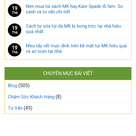
Nên mua túi xách MK hay Kate Spade đi làm: So
19
sánh và tư vấn chi tiết
Th6
Cách tự sửa túi da MK bị bong tróc tại nhà hiệu
19
quả nhất
Th6
Mẹo tẩy vết mực dính trên bề mặt túi MK hiệu quả
19
và an toàn tại nhà
Th6
CHUYÊN MỤC BÀI VIẾT
(505)
Blog
(8)
Chăm Sóc Khách Hàng
(45)
Tư Vấn