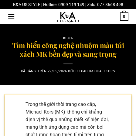
Chuyển
K&A US STYLE | Hotline: 0909 119 149 | Zalo: 077 8668 498
đến
0
nội
dung
BLOG
Tìm hiểu công nghệ nhuộm màu túi
xách MK bền đẹp và sang trọng
ĐÃ ĐĂNG TRÊN
22/05/2026
BỞI
TUIXACHMICHAELKORS
Trong thế giới thời trang cao cấp,
Michael Kors (MK) không chỉ khẳng
định vị thế qua những thiết kế hiện đại,
mang tính ứng dụng cao mà còn bởi
chất lượng hoàn thiện tỉ mỉ trên từng