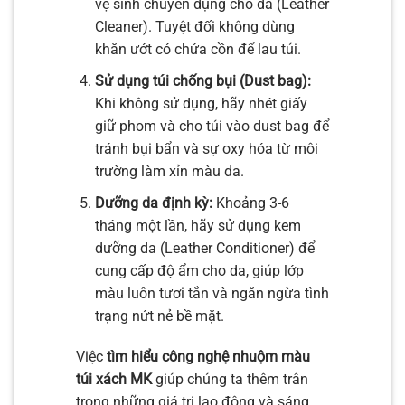
vệ sinh chuyên dụng cho da (Leather
Cleaner). Tuyệt đối không dùng
khăn ướt có chứa cồn để lau túi.
Sử dụng túi chống bụi (Dust bag):
Khi không sử dụng, hãy nhét giấy
giữ phom và cho túi vào dust bag để
tránh bụi bẩn và sự oxy hóa từ môi
trường làm xỉn màu da.
Dưỡng da định kỳ:
Khoảng 3-6
tháng một lần, hãy sử dụng kem
dưỡng da (Leather Conditioner) để
cung cấp độ ẩm cho da, giúp lớp
màu luôn tươi tắn và ngăn ngừa tình
trạng nứt nẻ bề mặt.
Việc
tìm hiểu công nghệ nhuộm màu
túi xách MK
giúp chúng ta thêm trân
trọng những giá trị lao động và sáng