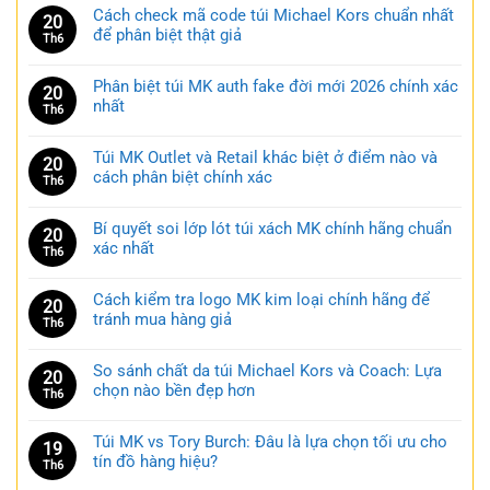
Cách check mã code túi Michael Kors chuẩn nhất
20
để phân biệt thật giả
Th6
Phân biệt túi MK auth fake đời mới 2026 chính xác
20
nhất
Th6
Túi MK Outlet và Retail khác biệt ở điểm nào và
20
cách phân biệt chính xác
Th6
Bí quyết soi lớp lót túi xách MK chính hãng chuẩn
20
xác nhất
Th6
Cách kiểm tra logo MK kim loại chính hãng để
20
tránh mua hàng giả
Th6
So sánh chất da túi Michael Kors và Coach: Lựa
20
chọn nào bền đẹp hơn
Th6
Túi MK vs Tory Burch: Đâu là lựa chọn tối ưu cho
19
tín đồ hàng hiệu?
Th6