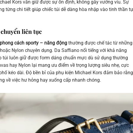
ichael Kors vẫn giữ được sự ổn định, không gây vướng víu. Sự
ng từng chi tiết giúp chiếc túi dễ dàng hòa nhập vào tinh thần t
 chuyển liên tục
 phong cách sporty – năng động
thường được chế tác từ những
 hoặc Nylon chuyên dụng. Da Saffiano nổi tiếng với khả năng
p túi luôn giữ được form dáng chuẩn mực dù sử dụng thường
nvas hay Nylon lại mang ưu điểm về trọng lượng siêu nhẹ, cực
phố kéo dài. Độ bền bỉ của phụ kiện Michael Kors đảm bảo rằng
ắng về việc hư hỏng hay xuống cấp nhanh chóng.