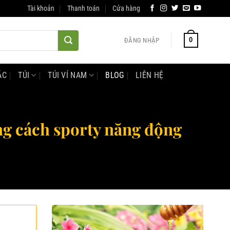
Tài khoản
Thanh toán
Cửa hàng
0
ĐĂNG NHẬP
ÁC
TÚI
TÚI VÍ NAM
BLOG
LIÊN HỆ
ng cách sporty năng động