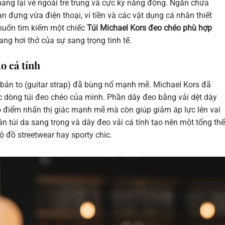
ng lại vẻ ngoài trẻ trung và cực kỳ năng động. Ngăn chứa
ạn đựng vừa điện thoại, ví tiền và các vật dụng cá nhân thiết
muốn tìm kiếm một chiếc
Túi Michael Kors đeo chéo phù hợp
g hơi thở của sự sang trọng tinh tế.
o cá tính
ản to (guitar strap) đã bùng nổ mạnh mẽ. Michael Kors đã
dòng túi đeo chéo của mình. Phần dây đeo bằng vải dệt dày
ạo điểm nhấn thị giác mạnh mẽ mà còn giúp giảm áp lực lên vai
hân túi da sang trọng và dây đeo vải cá tính tạo nên một tổng thể
ộ đồ streetwear hay sporty chic.