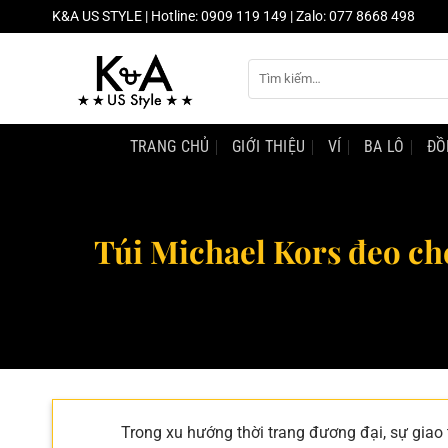
Chuyển
K&A US STYLE | Hotline: 0909 119 149 | Zalo: 077 8668 498
đến
nội
Tìm
dung
kiếm:
TRANG CHỦ
GIỚI THIỆU
VÍ
BA LÔ
ĐỒ
Túi Michael Kors đeo ch
Trong xu hướng thời trang đương đại, sự giao