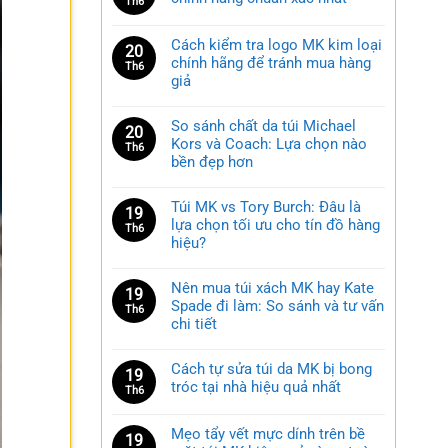
Th6
Cách kiểm tra logo MK kim loại
20
chính hãng để tránh mua hàng
Th6
giả
So sánh chất da túi Michael
20
Kors và Coach: Lựa chọn nào
Th6
bền đẹp hơn
Túi MK vs Tory Burch: Đâu là
19
lựa chọn tối ưu cho tín đồ hàng
Th6
hiệu?
Nên mua túi xách MK hay Kate
19
Spade đi làm: So sánh và tư vấn
Th6
chi tiết
Cách tự sửa túi da MK bị bong
19
tróc tại nhà hiệu quả nhất
Th6
Mẹo tẩy vết mực dính trên bề
19