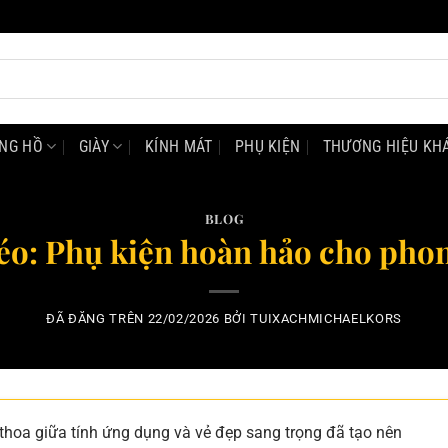
NG HỒ
GIÀY
KÍNH MÁT
PHỤ KIỆN
THƯƠNG HIỆU KH
BLOG
éo: Phụ kiện hoàn hảo cho pho
ĐÃ ĐĂNG TRÊN
22/02/2026
BỞI
TUIXACHMICHAELKORS
 thoa giữa tính ứng dụng và vẻ đẹp sang trọng đã tạo nên