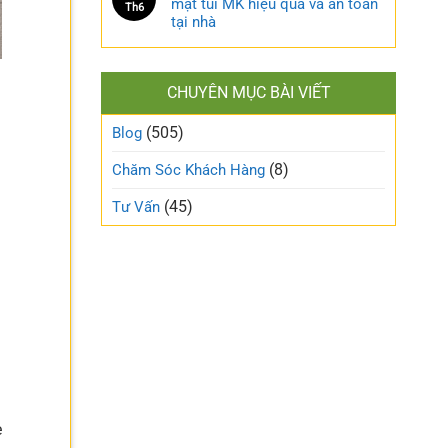
mặt túi MK hiệu quả và an toàn
Th6
tại nhà
CHUYÊN MỤC BÀI VIẾT
(505)
Blog
(8)
Chăm Sóc Khách Hàng
(45)
Tư Vấn
e