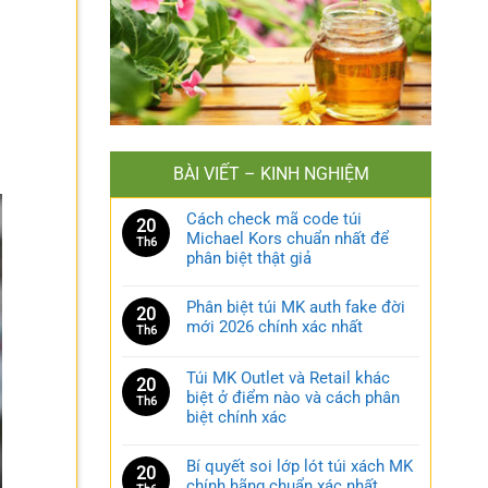
BÀI VIẾT – KINH NGHIỆM
Cách check mã code túi
20
Michael Kors chuẩn nhất để
Th6
phân biệt thật giả
Phân biệt túi MK auth fake đời
20
mới 2026 chính xác nhất
Th6
Túi MK Outlet và Retail khác
20
biệt ở điểm nào và cách phân
Th6
biệt chính xác
Bí quyết soi lớp lót túi xách MK
20
chính hãng chuẩn xác nhất