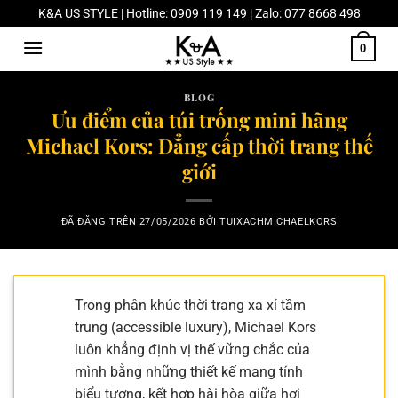
Chuyển
K&A US STYLE | Hotline: 0909 119 149 | Zalo: 077 8668 498
đến
0
nội
dung
BLOG
Ưu điểm của túi trống mini hãng
Michael Kors: Đẳng cấp thời trang thế
giới
ĐÃ ĐĂNG TRÊN
27/05/2026
BỞI
TUIXACHMICHAELKORS
Trong phân khúc thời trang xa xỉ tầm
trung (accessible luxury), Michael Kors
luôn khẳng định vị thế vững chắc của
mình bằng những thiết kế mang tính
biểu tượng, kết hợp hài hòa giữa hơi