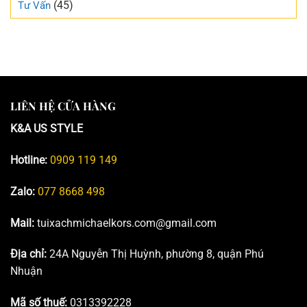
(45)
Tư Vấn
LIÊN HỆ CỬA HÀNG
K&A US STYLE
Hotline:
0909 119 149
Zalo:
077 8668 498
Mail:
tuixachmichaelkors.com@gmail.com
Địa chỉ:
24A Nguyễn Thị Huỳnh, phường 8, quận Phú
Nhuận
Mã số thuế:
0313392228