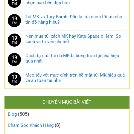
chọn nào bền đẹp hơn
Th6
Túi MK vs Tory Burch: Đâu là lựa chọn tối ưu cho
19
tín đồ hàng hiệu?
Th6
Nên mua túi xách MK hay Kate Spade đi làm: So
19
sánh và tư vấn chi tiết
Th6
Cách tự sửa túi da MK bị bong tróc tại nhà hiệu
19
quả nhất
Th6
Mẹo tẩy vết mực dính trên bề mặt túi MK hiệu quả
19
và an toàn tại nhà
Th6
CHUYÊN MỤC BÀI VIẾT
(505)
Blog
(8)
Chăm Sóc Khách Hàng