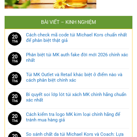
BÀI VIẾT – KINH NGHIỆM
Cách check mã code túi Michael Kors chuẩn nhất
20
để phân biệt thật giả
Th6
Phân biệt túi MK auth fake đời mới 2026 chính xác
20
nhất
Th6
Túi MK Outlet và Retail khác biệt ở điểm nào và
20
cách phân biệt chính xác
Th6
Bí quyết soi lớp lót túi xách MK chính hãng chuẩn
20
xác nhất
Th6
Cách kiểm tra logo MK kim loại chính hãng để
20
tránh mua hàng giả
Th6
So sánh chất da túi Michael Kors và Coach: Lựa
20